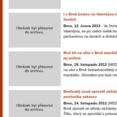
I v Brně budou na Valentýna ta
ženách
Brno, 12. února 2013
- Ve čtvrt
Valentýna, se po celém světě bude
páchanému na ženách a dívkách.
Muž bil na ulici v Brně manžel
jej policie
Brno, 19. listopadu 2012
(MEDI
na ulici v Brně šestadvacetiletý 
manželku. Důvodem prý byla nev
Brněnský soud zprostil obžalo
protivníka sekerou
Brno, 14. listopadu 2012
(MEDI
Brně zprostil ve středu obžalob
Žilku, který se zpovídal z pokusu