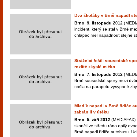
Dva školáky v Brně napadl ste
Brno, 9. listopadu 2012
(MEDIAF
incident, který se stal v Brně me
chlapec měl napadnout stejně st
Strážníci řešili sousedské sp
rozlité zkyslé mléko
Brno, 7. listopadu 2012
(MEDIAF
Brně sousedské spory mezi dvě
našla na parapetu vysypané zbytky
Mladík napadl v Brně řidiče a
zabránili v útěku
Brno, 5. září 2012
(MEDIAFAX) -
skončil ve středu ráno opilý dvaa
Brně napadl řidiče autobusu. Udeř