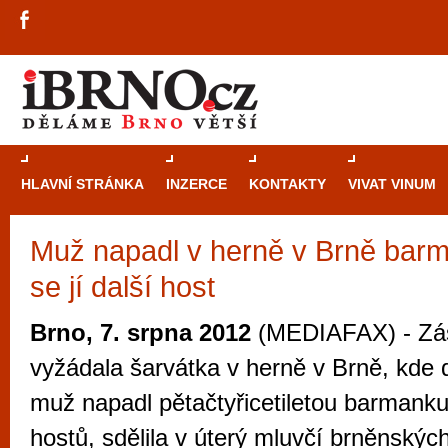
HLAVNÍ STRÁNKA
INZERCE
KONTAKTY
VIVAT VINUM
Muž napadl v herně v Brně barm
Průvodce
kasi
se jí další host
Brně: Od rulet
automaty
Brno, 7. srpna 2012
(MEDIAFAX) - Zása
Brno je měs
vyžádala šarvátka v herně v Brně, kde d
zajímavé p
muž napadl pětačtyřicetiletou barmanku. 
restaurace, div
hostů, sdělila v úterý mluvčí brněnskýc
Mimo jiné je ale také místem, kde si můžet