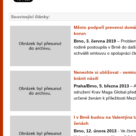
Související články:
Město podpoří prevenci domác
korun
Brno, 3. června 2019
– Problema
rodině postoupila v Brně do dalš
schválili smlouvu o spolupráci čle
Nenechte si ubližovat - seminá
bránit násilí
Praha/Brno, 5. března 2013
– A
sdružení Krav Maga Global před
určené ženám k příležitosti Mez
I v Brně budou na Valentýna ta
ženách
Brno, 12. února 2013
- Ve čtvrt