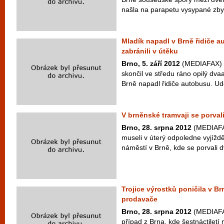
našla na parapetu vysypané zbytky
Mladík napadl v Brně řidiče a
zabránili v útěku
Brno, 5. září 2012
(MEDIAFAX) -
skončil ve středu ráno opilý dvaa
Brně napadl řidiče autobusu. Udeř
V brněnské tramvaji se porval
Brno, 28. srpna 2012
(MEDIAFAX
museli v úterý odpoledne vyjíždě
náměstí v Brně, kde se porvali d
Trojice výrostků poničila v B
prodavače
Brno, 28. srpna 2012
(MEDIAFAX
případ z Brna, kde šestnáctiletí