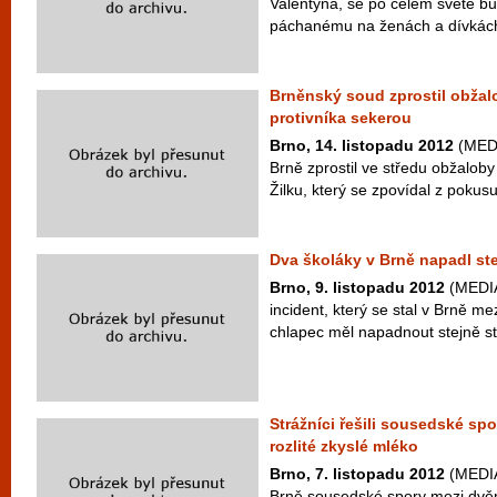
Valentýna, se po celém světě bude
páchanému na ženách a dívkách.
Brněnský soud zprostil obžalo
protivníka sekerou
Brno, 14. listopadu 2012
(MEDI
Brně zprostil ve středu obžalob
Žilku, který se zpovídal z pokusu
Dva školáky v Brně napadl ste
Brno, 9. listopadu 2012
(MEDIAF
incident, který se stal v Brně me
chlapec měl napadnout stejně st
Strážníci řešili sousedské sp
rozlité zkyslé mléko
Brno, 7. listopadu 2012
(MEDIAF
Brně sousedské spory mezi dvě