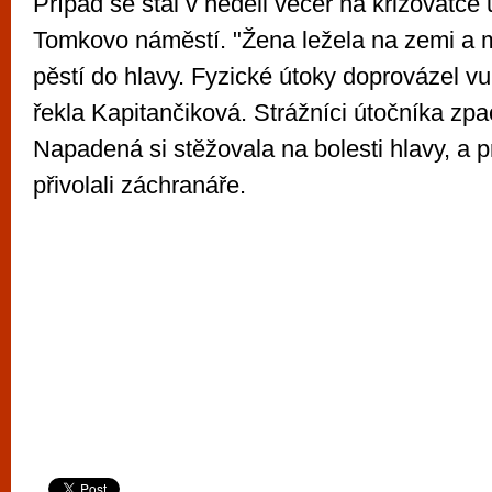
Případ se stal v neděli večer na křižovatce 
Tomkovo náměstí. "Žena ležela na zemi a m
pěstí do hlavy. Fyzické útoky doprovázel vu
řekla Kapitančiková. Strážníci útočníka zpac
Napadená si stěžovala na bolesti hlavy, a pr
přivolali záchranáře.