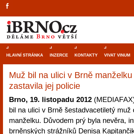
HLAVNÍ STRÁNKA
INZERCE
KONTAKTY
VIVAT VINUM
Muž bil na ulici v Brně manželku
Průvodce
kasi
zastavila jej policie
Brně: Od rulet
automaty
Brno, 19. listopadu 2012
(MEDIAFAX) -
Brno je měs
bil na ulici v Brně šestadvacetiletý muž 
zajímavé p
manželku. Důvodem prý byla nevěra, in
restaurace, div
brněnských strážníků Denisa Kapitanči
Mimo jiné je ale také místem, kde si můžet