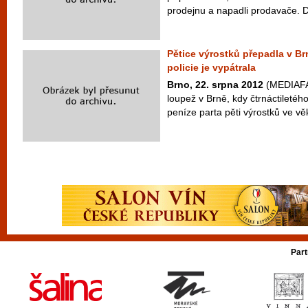
prodejnu a napadli prodavače. Dv
Pětice výrostků přepadla v Br
policie je vypátrala
Brno, 22. srpna 2012
(MEDIAFAX
loupež v Brně, kdy čtrnáctiletéh
peníze parta pěti výrostků ve vě
Part