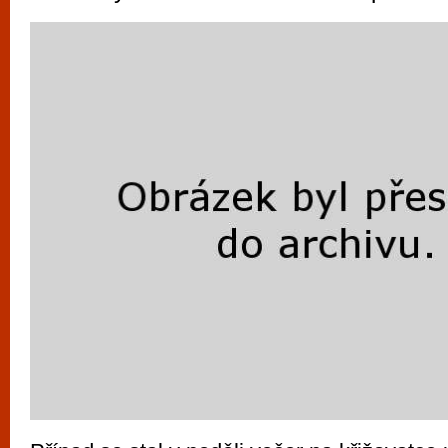
vyzkoušet různé kasinové hry. V neustál
metropoli naleznete širokou nabídku her o
po moderní automaty jak pro pravidelné n
příležitostné hráče. V...