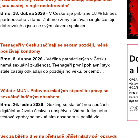
jsou častěji single nedobrovolně
Brno, 18. dubna 2026
- V Česku žije přibližně 18 % lidí bez
partnerského vztahu. Zatímco ženy zůstávají single častěji
dobrovolně a jsou se svým stavem spokojen...
Teenageři v Česku začínají se sexem později, méně
používají kondomy
Brno, 8. dubna 2026
- Většina patnáctiletých v Česku
nemá sexuální zkušenost. Teenageři první pohlavní styk
stále častěji odkládají do pozdějšího věku, přičemž ...
Vědci z MUNI: Polovina mladých si posílá zprávy se
sexuálně laděným obsahem
Brno, 26. ledna 2026
- Sexting se stal běžnou součástí
digitálního života českých dospělých. Videa, fotky nebo
textové zprávy se sexuálním obsahem si posílá víc...
Sex za bílého dne na přehradě přišel mladý pár opravdu