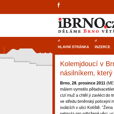
HLAVNÍ STRÁNKA
INZERCE
Kolemjdoucí v Br
násilníkem, který 
Brno, 28. prosince 2011
(MED
málem vymstilo pětadvacetilet
cizí muž a chtěl ji zavléct do
ve středu brněnský policejní 
svátcích v ulici Koliště. "Žen
návštěvníky, tak pro příležitostné h
sehnula pro odložené věci, ucí