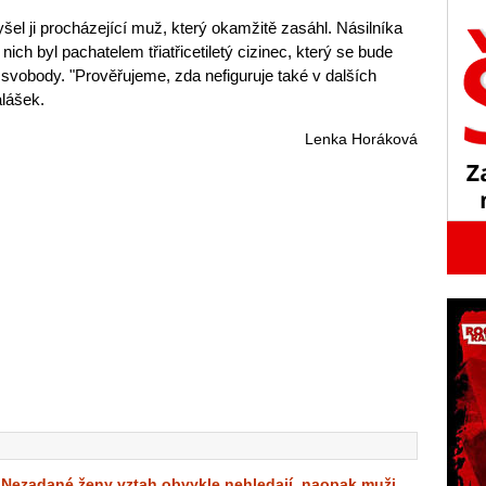
el ji procházející muž, který okamžitě zasáhl. Násilníka
e nich byl pachatelem třiatřicetiletý cizinec, který se bude
vobody. "Prověřujeme, zda nefiguruje také v dalších
lášek.
Lenka Horáková
Nezadané ženy vztah obvykle nehledají, naopak muži