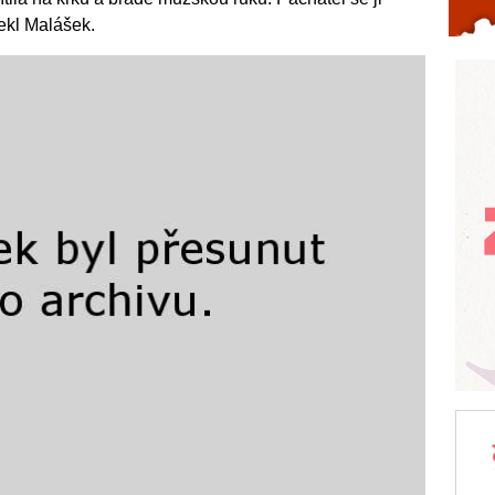
řekl Malášek.
Celý článek...