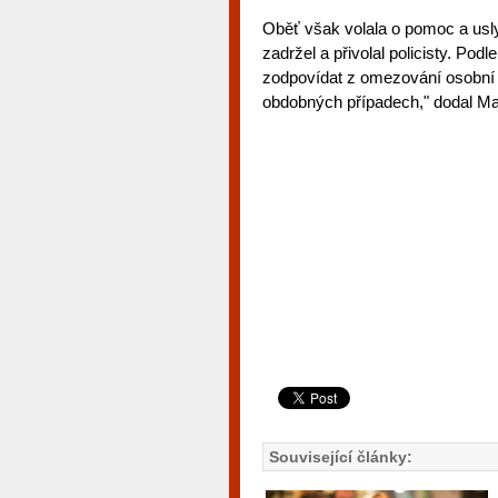
Oběť však volala o pomoc a uslyš
zadržel a přivolal policisty. Podl
zodpovídat z omezování osobní s
obdobných případech," dodal Ma
Související články: