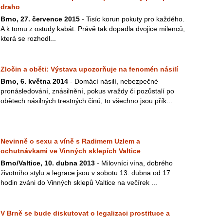
draho
Brno, 27. července 2015
- Tisíc korun pokuty pro každého.
A k tomu z ostudy kabát. Právě tak dopadla dvojice milenců,
která se rozhodl...
Zločin a oběti: Výstava upozorňuje na fenomén násilí
Brno, 6. května 2014
- Domácí násilí, nebezpečné
pronásledování, znásilnění, pokus vraždy či pozůstalí po
obětech násilných trestných činů, to všechno jsou přík...
Nevinně o sexu a víně s Radimem Uzlem a
ochutnávkami ve Vinných sklepích Valtice
Brno/Valtice, 10. dubna 2013
- Milovníci vína, dobrého
životního stylu a legrace jsou v sobotu 13. dubna od 17
hodin zváni do Vinných sklepů Valtice na večírek ...
V Brně se bude diskutovat o legalizaci prostituce a