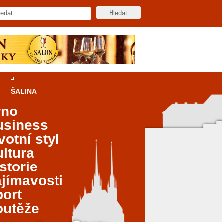
ŠALINA
rno
usiness
votní styl
ltura
storie
jímavosti
port
outěže