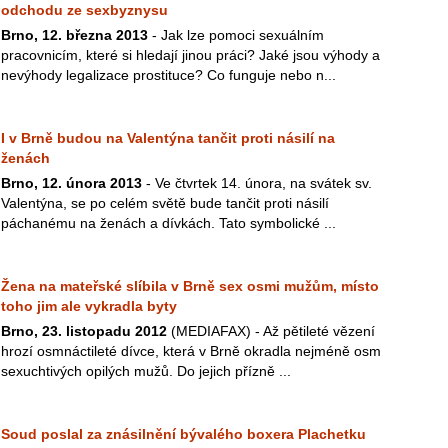
odchodu ze sexbyznysu
Brno, 12. března 2013
- Jak lze pomoci sexuálním
pracovnicím, které si hledají jinou práci? Jaké jsou výhody a
nevýhody legalizace prostituce? Co funguje nebo n...
I v Brně budou na Valentýna tančit proti násilí na
ženách
Brno, 12. února 2013
- Ve čtvrtek 14. února, na svátek sv.
Valentýna, se po celém světě bude tančit proti násilí
páchanému na ženách a dívkách. Tato symbolické ...
Žena na mateřské slíbila v Brně sex osmi mužům, místo
toho jim ale vykradla byty
Brno, 23. listopadu 2012
(MEDIAFAX) - Až pětileté vězení
hrozí osmnáctileté dívce, která v Brně okradla nejméně osm
sexuchtivých opilých mužů. Do jejich přízně ...
Soud poslal za znásilnění bývalého boxera Plachetku