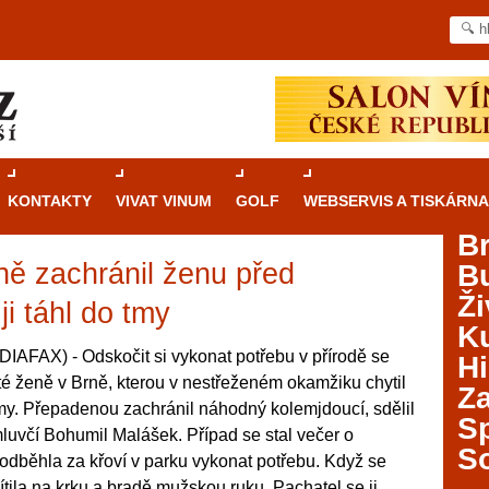
KONTAKTY
VIVAT VINUM
GOLF
WEBSERVIS A TISKÁRNA
B
ně zachránil ženu před
B
Průvodce
kasinovými hrami v Brně: Od
Ži
rulety po video automaty
ji táhl do tmy
Ku
Brno je městem známým pro zajímavé památky, skvělé
IAFAX) - Odskočit si vykonat potřebu v přírodě se
Hi
restaurace, divadla a univerzity. Mimo jiné je ale také
é ženě v Brně, kterou v nestřeženém okamžiku chytil
Za
místem, kde si můžete legálně a bezpečně vyzkoušet
 tmy. Přepadenou zachránil náhodný kolemjdoucí, sdělil
různé kasinové hry. V neustále kvetoucí moravské
S
mluvčí Bohumil Malášek. Případ se stal večer o
metropoli naleznete širokou nabídku her od klasické
S
a odběhla za křoví v parku vykonat potřebu. Když se
rulety až po moderní automaty jak pro pravidelné
ráče. V...
tila na krku a bradě mužskou ruku. Pachatel se ji