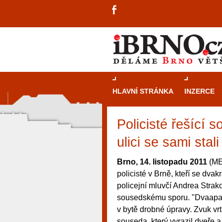
HLAVNÍ STRÁNKA
INZERCE
Policisté řešící 
ulici se sami stal
Brno, 14. listopadu 2011
(MED
policisté v Brně, kteří se dvak
policejní mluvčí Andrea Strako
sousedskému sporu. "Dvaapad
v bytě drobné úpravy. Zvuk vrt
návštěvníky, tak pro příležitostné h
souseda, který vyrazil dveře 