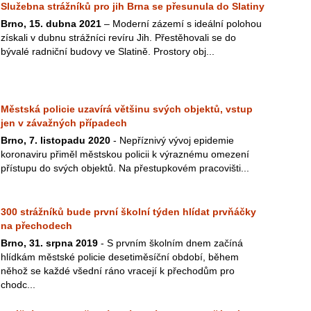
Služebna strážníků pro jih Brna se přesunula do Slatiny
Brno, 15. dubna 2021
– Moderní zázemí s ideální polohou
získali v dubnu strážníci revíru Jih. Přestěhovali se do
bývalé radniční budovy ve Slatině. Prostory obj...
Městská policie uzavírá většinu svých objektů, vstup
jen v závažných případech
Brno, 7. listopadu 2020
- Nepříznivý vývoj epidemie
koronaviru přiměl městskou policii k výraznému omezení
přístupu do svých objektů. Na přestupkovém pracovišti...
300 strážníků bude první školní týden hlídat prvňáčky
na přechodech
Brno, 31. srpna 2019
- S prvním školním dnem začíná
hlídkám městské policie desetiměsíční období, během
něhož se každé všední ráno vracejí k přechodům pro
chodc...