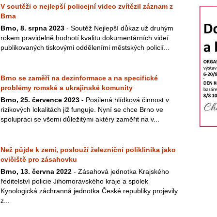
V soutěži o nejlepší policejní video zvítězil záznam z
Brna
Brno, 8. srpna 2023
- Soutěž Nejlepší důkaz už druhým
rokem pravidelně hodnotí kvalitu dokumentárních videí
publikovaných tiskovými odděleními městských policií...
Brno se zaměří na dezinformace a na specifické
problémy romské a ukrajinské komunity
Brno, 25. července 2023
- Posílená hlídková činnost v
rizikových lokalitách již funguje. Nyní se chce Brno ve
spolupráci se všemi důležitými aktéry zaměřit na v...
Než půjde k zemi, poslouží železniční poliklinika jako
cvičiště pro zásahovku
Brno, 13. června 2022
- Zásahová jednotka Krajského
ředitelství policie Jihomoravského kraje a spolek
Kynologická záchranná jednotka České republiky projevily
z...