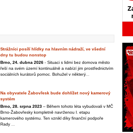
Strážníci posílí hlídky na hlavním nádraží, ve všední
dny tu budou nonstop
Brno, 24. dubna 2026
- Situaci s lidmi bez domova město
řeší na svém území kontinuálně a nabízí jim prostřednictvím
sociálních kurátorů pomoc. Bohužel v některý...
Na obyvatele Žabovřesk bude dohlížet nový kamerový
systém
Brno, 28. srpna 2023
– Během tohoto léta vybudovali v MČ
Brno-Žabovřesky kompletně navrženou I. etapu
kamerového systému. Ten vznikl díky finanční podpoře
Rady ...