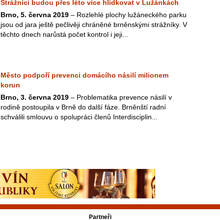
Strážníci budou přes léto více hlídkovat v Lužánkách
Brno, 5. června 2019
– Rozlehlé plochy lužáneckého parku
jsou od jara ještě pečlivěji chráněné brněnskými strážníky. V
těchto dnech narůstá počet kontrol i jeji...
Město podpoří prevenci domácího násilí milionem
korun
Brno, 3. června 2019
– Problematika prevence násilí v
rodině postoupila v Brně do další fáze. Brněnští radní
schválili smlouvu o spolupráci členů Interdisciplin...
Partneři