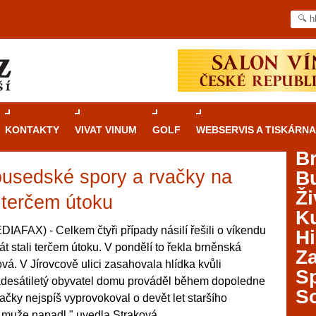
KONTAKTY
VIVAT VINUM
GOLF
WEBSERVIS A TISKÁRNA
B
sousedské spory a rvačky na
B
Průvodce
kasinovými hrami v Brně: Od
Ži
rulety po video automaty
i terčem útoku
Ku
Brno je městem známým pro zajímavé památky, skvělé
IAFAX) - Celkem čtyři případy násilí řešili o víkendu
Hi
restaurace, divadla a univerzity. Mimo jiné je ale také
rát stali terčem útoku. V pondělí to řekla brněnská
Za
místem, kde si můžete legálně a bezpečně vyzkoušet
vá. V Jírovcově ulici zasahovala hlídka kvůli
různé kasinové hry. V neustále kvetoucí moravské
S
esátiletý obyvatel domu prováděl během dopoledne
metropoli naleznete širokou nabídku her od klasické
S
ačky nejspíš vyprovokoval o devět let staršího
rulety až po moderní automaty jak pro pravidelné
ráče. V...
a muže napadl," uvedla Straková.