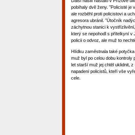
Další násilí nastalo v Přízové ul
pobíhaly dvě ženy. "Policisté je
ale rozběhl proti policistovi a u
agresora ubránil. "Útočník nadýc
záchytnou stanici k vystřízlivění
který se nepohodl s přítelkyní v
policii o odvoz, ale muž to nechtě
Hlídku zaměstnala také potyčka d
muž byl po celou dobu kontroly p
let starší muž jej chtěl uklidnit,
napadení policistů, kteří vše vy
cele.