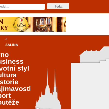
ŠALINA
rno
usiness
votní styl
ltura
storie
jímavosti
port
outěže