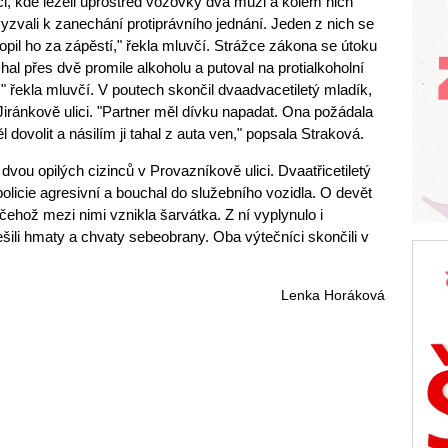
ici, kde leželi uprostřed vozovky dva muži a kolem nich
 vyzvali k zanechání protiprávního jednání. Jeden z nich se
chopil ho za zápěstí," řekla mluvčí. Strážce zákona se útoku
hal přes dvě promile alkoholu a putoval na protialkoholní
," řekla mluvčí. V poutech skončil dvaadvacetiletý mladík,
 Jiránkově ulici. "Partner měl dívku napadat. Ona požádala
l dovolit a násilím ji tahal z auta ven," popsala Straková.
vou opilých cizinců v Provazníkově ulici. Dvaatřicetiletý
olicie agresivní a bouchal do služebního vozidla. O devět
 z čehož mezi nimi vznikla šarvátka. Z ní vyplynulo i
řešili hmaty a chvaty sebeobrany. Oba výtečníci skončili v
Lenka Horáková