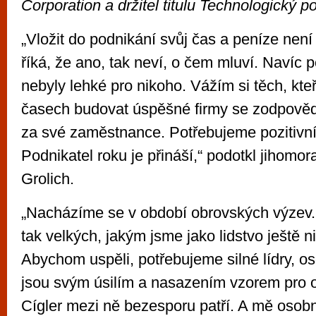
Corporation a držitel titulu Technologický p
„Vložit do podnikání svůj čas a peníze nen
říká, že ano, tak neví, o čem mluví. Navíc 
nebyly lehké pro nikoho. Vážím si těch, kteř
časech budovat úspěšné firmy se zodpovědn
za své zaměstnance. Potřebujeme pozitivn
Podnikatel roku je přináší,“ podotkl jihomo
Grolich.
„Nacházíme se v období obrovských výze
tak velkých, jakým jsme jako lidstvo ještě ni
Abychom uspěli, potřebujeme silné lídry, oso
jsou svým úsilím a nasazením vzorem pro os
Cígler mezi ně bezesporu patří. A mě osobn