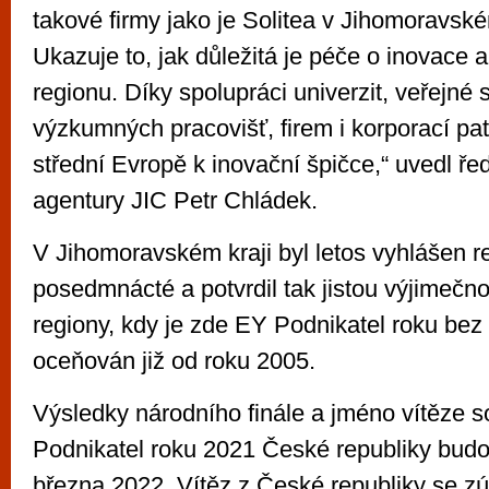
takové firmy jako je Solitea v Jihomoravském
Ukazuje to, jak důležitá je péče o inovace 
regionu. Díky spolupráci univerzit, veřejné 
výzkumných pracovišť, firem i korporací pat
střední Evropě k inovační špičce,“ uvedl řed
agentury JIC Petr Chládek.
V Jihomoravském kraji byl letos vyhlášen reg
posedmnácté a potvrdil tak jistou výjimečno
regiony, kdy je zde EY Podnikatel roku bez
oceňován již od roku 2005.
Výsledky národního finále a jméno vítěze 
Podnikatel roku 2021 České republiky budo
března 2022. Vítěz z České republiky se zú