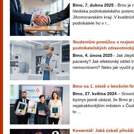
Brno, 7. dubna 2025
- Brno je 
hlediska podnikatelského potenc
Jihomoravském kraji. V kvalitní
podnikatele ho v r...
Studentům pomůžou s rozjez
podnikatelských zdravotnick
Brno, 4. února 2025
- Jak zlepš
pacienty? Jak efektivněji sdílet
nemocnicemi? Nebo jak využít po
Brno na 1. místě v letošním f
Brno, 27. května 2024
– Srovná
byznys jasně ukázal, že Brno je
nejatraktivnějším městem v Česk
to ...
Komentář: Jaká úskalí přináší