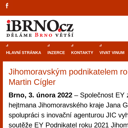
HLAVNÍ STRÁNKA
INZERCE
KONTAKTY
VIVAT VINUM
Jihomoravským podnikatelem rok
Průvodce
kasi
Martin Cígler
Brně: Od rulet
automaty
Brno, 3. února 2022
– Společnost EY 
Brno je měs
hejtmana Jihomoravského kraje Jana Gr
zajímavé p
spolupráci s inovační agenturou JIC vyh
restaurace, div
soutěže EY Podnikatel roku 2021 Jihom
Mimo jiné je ale také místem, kde si můžet