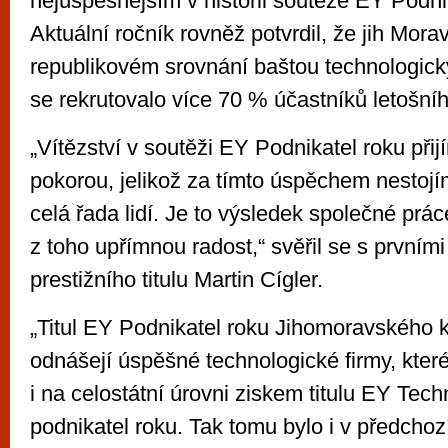
nejúspěšnějším v historii soutěže EY Podni
Aktuální ročník rovněž potvrdil, že jih Morav
republikovém srovnání baštou technologický
se rekrutovalo více 70 % účastníků letošníh
„Vítězství v soutěži EY Podnikatel roku při
pokorou, jelikož za tímto úspěchem nestojí
celá řada lidí. Je to výsledek společné prác
z toho upřímnou radost,“ svěřil se s prvním
prestižního titulu Martin Cígler.
„Titul EY Podnikatel roku Jihomoravského k
odnášejí úspěšné technologické firmy, kte
i na celostátní úrovni ziskem titulu EY Tec
podnikatel roku. Tak tomu bylo i v předchoz