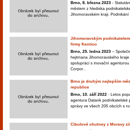
Brno, 8. března 2023
- Statutár
městem z hlediska podnikatelsk
Jihomoravském kraji. Podnikání s
Jihomoravským podnikatelem r
firmy Kentico
Brno, 25. ledna 2023
– Společn
hejtmana Jihomoravského kraje 
spolupráci s inovační agenturou 
Corpor...
Brno je druhým nejlepším mě
republice
Brno, 10. září 2022
- Letos popa
agentura Datank podnikatelské p
správy ve všech 205 obcích s ro
Cibulové chutney z Moravy zís