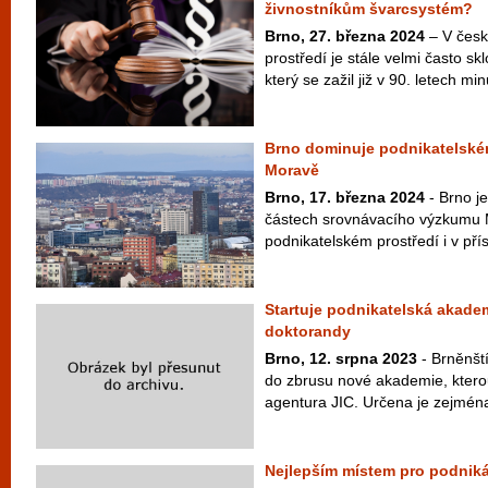
živnostníkům švarcsystém?
Brno, 27. března 2024
– V česk
prostředí je stále velmi často s
který se zažil již v 90. letech minu
Brno dominuje podnikatelském
Moravě
Brno, 17. března 2024
- Brno je
částech srovnávacího výzkumu M
podnikatelském prostředí i v přís
Startuje podnikatelská akade
doktorandy
Brno, 12. srpna 2023
- Brněnšt
do zbrusu nové akademie, kterou
agentura JIC. Určena je zejména
Nejlepším místem pro podnikán