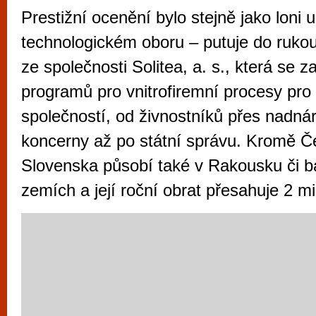
vyzkoušet různé kasinové hry. V neustál
Prestižní ocenění bylo stejně jako loni 
metropoli naleznete širokou nabídku her o
technologickém oboru – putuje do rukou
po moderní automaty jak pro pravidelné n
ze společnosti Solitea, a. s., která se 
příležitostné hráče. V...
programů pro vnitrofiremní procesy pro
společností, od živnostníků přes nadná
koncerny až po státní správu. Kromě Č
Slovenska působí také v Rakousku či 
zemích a její roční obrat přesahuje 2 mi