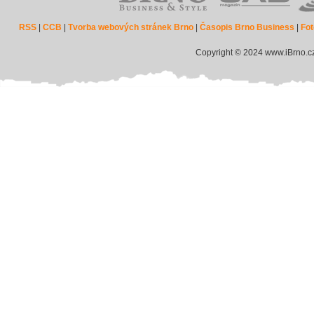
RSS
|
CCB
|
Tvorba webových stránek Brno
|
Časopis Brno Business
|
Fot
Copyright © 2024 www.iBrno.c