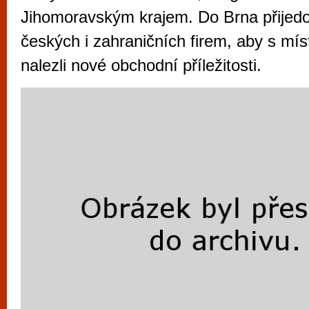
vyzkoušet různé kasinové hry. V neustál
Jihomoravským krajem. Do Brna přijedo
metropoli naleznete širokou nabídku her o
českých i zahraničních firem, aby s mís
po moderní automaty jak pro pravidelné n
nalezli nové obchodní příležitosti.
příležitostné hráče. V...