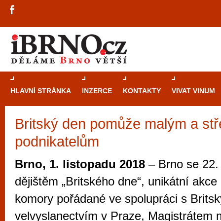
HLAVNÍ STRÁNKA
INZERCE
KONTAKTY
VIVAT VINUM
Britský den pomůže malým a st
Průvodce
kasi
podnikatelům
Brně: Od rulet
automaty
Brno, 1. listopadu 2018
– Brno se 22. 
Brno je měs
dějištěm „Britského dne“, unikátní akce
zajímavé p
komory pořádané ve spolupráci s Brits
restaurace, div
velvyslanectvím v Praze, Magistrátem 
Mimo jiné je ale také místem, kde si můžet