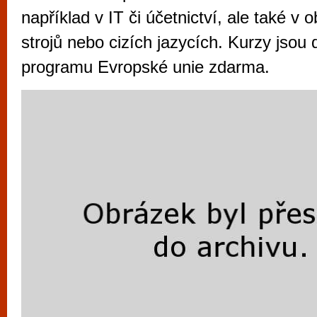
vyzkoušet různé kasinové hry. V neustál
například v IT či účetnictví, ale také v
metropoli naleznete širokou nabídku her o
strojů nebo cizích jazycích. Kurzy jsou
po moderní automaty jak pro pravidelné n
programu Evropské unie zdarma.
příležitostné hráče. V...