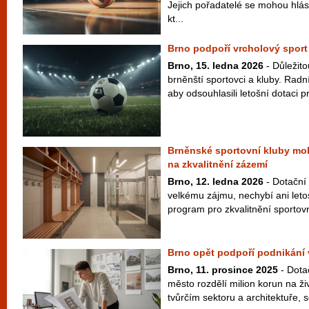
Jejich pořadatelé se mohou hlás
kt...
Brno podpoří vrcholový sport
Brno, 15. ledna 2026
- Důležit
brněnští sportovci a kluby. Radní
aby odsouhlasili letošní dotaci p
Brněnské sportovní kluby moh
na zkvalitnění zázemí
Brno, 12. ledna 2026
- Dotační 
velkému zájmu, nechybí ani letos
program pro zkvalitnění sportovn
Brno opět podpoří podnikání v
Brno, 11. prosince 2025
- Dota
město rozdělí milion korun na ž
tvůrčím sektoru a architektuře, 