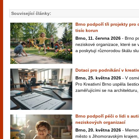
Související články:
Brno podpoří tři projekty pro
tisíc korun
Brno, 11. června 2026
- Brno po
neziskové organizace, které se 
a poskytují různorodou škálu slu
Dotaci pro podnikání v kreativ
Brno, 25. května 2026
- V osmé
Pro Kreativní Brno uspěla šestic
zaměřujícími se na architekturu, 
Brno podpoří péči o lidi s au
neziskových organizací
Brno, 20. května 2026
- Memor
město s Jihomoravským krajem, n