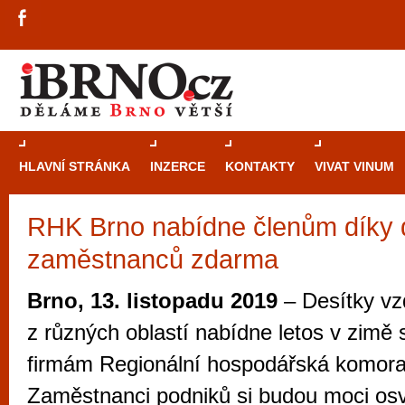
HLAVNÍ STRÁNKA
INZERCE
KONTAKTY
VIVAT VINUM
RHK Brno nabídne členům díky d
Průvodce
kasi
zaměstnanců zdarma
Brně: Od rulet
automaty
Brno, 13. listopadu 2019
– Desítky vz
Brno je měs
z různých oblastí nabídne letos v zim
zajímavé p
firmám Regionální hospodářská komora
restaurace, div
Zaměstnanci podniků si budou moci osvo
Mimo jiné je ale také místem, kde si můžet