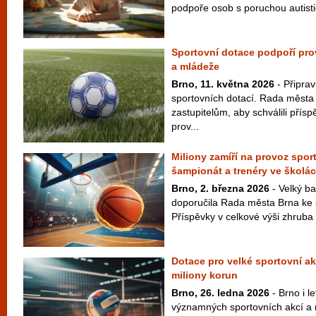
podpoře osob s poruchou autisti
Sportovní dotace podpoří prov
a mládeže
Brno, 11. května 2026
- Připrav
sportovních dotací. Rada města
zastupitelům, aby schválili přís
prov...
Miliony zamíří na provoz spor
šampionát a trenéry ve školá
Brno, 2. března 2026
- Velký ba
doporučila Rada města Brna ke 
Příspěvky v celkové výši zhruba 
Dotace pro velké sportovní ak
miliony korun
Brno, 26. ledna 2026
- Brno i le
významných sportovních akcí a 