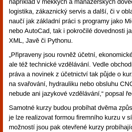
například v měkkých a manažerských doved
logistika, zákaznický servis a další, či v obl
naučí jak základní práci s programy jako Mi
nebo AutoCad, tak i pokročilé dovednosti j
XML, Javě či Pythonu.
„Připraveny jsou rovněž účetní, ekonomické
ale též technické vzdělávání. Vedle obcho
práva a novinek z účetnictví tak půjde o k
na svařování, hydrauliku nebo obsluhu CNC
nebude ani jazykové vzdělávání,“ popsal ře
Samotné kurzy budou probíhat dvěma způs
je lze realizovat formou firemního kurzu v s
možností jsou pak otevřené kurzy probíhají