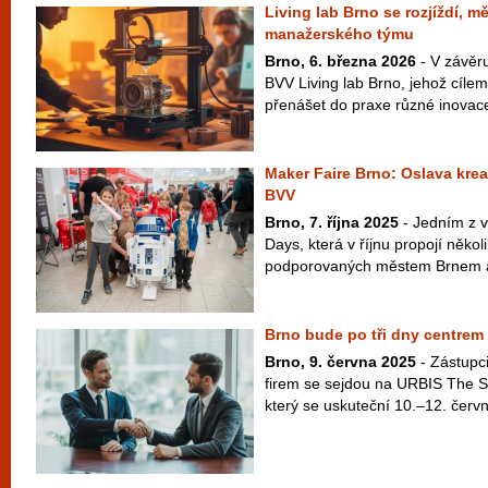
Living lab Brno se rozjíždí, m
manažerského týmu
Brno, 6. března 2026
- V závěru
BVV Living lab Brno, jehož cílem
přenášet do praxe různé inovace
Maker Faire Brno: Oslava kreat
BVV
Brno, 7. října 2025
- Jedním z v
Days, která v říjnu propojí někol
podporovaných městem Brnem a
Brno bude po tři dny centrem 
Brno, 9. června 2025
- Zástupc
firem se sejdou na URBIS The S
který se uskuteční 10.–12. červ