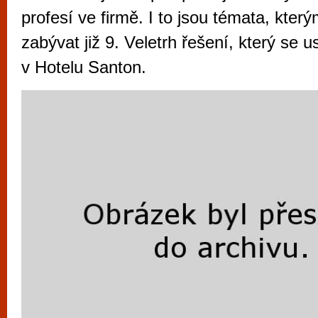
vyzkoušet různé kasinové hry. V neustál
profesí ve firmě. I to jsou témata, kter
metropoli naleznete širokou nabídku her o
zabývat již 9. Veletrh řešení, který se 
po moderní automaty jak pro pravidelné n
v Hotelu Santon.
příležitostné hráče. V...