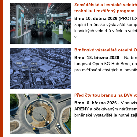
Zemědělské a lesnické veletr
techniku i rozšířený program
Brno 10. dubna 2026
(PROTEXT
zaplní brněnské výstaviště kom
lesnických veletrhů v čele s v
v...
Brněnské výstaviště otevírá
Brno, 18. března 2026
– Na brn
fungovat Open 5G Hub Brno, no
pro ověřování chytrých a inovativ
Před čtvrtou branou na BVV v
Brno, 6. března 2026
- V souvis
ARENY a očekávaným nárůstem
brněnské výstaviště je nutné zajist