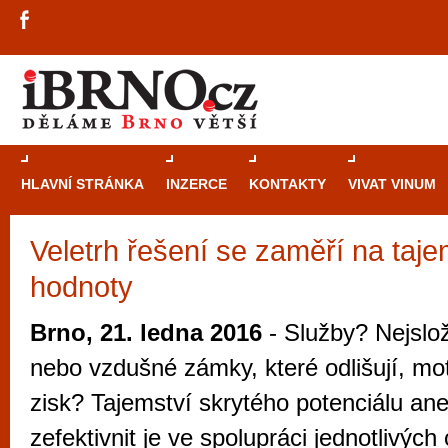
HLAVNÍ STRÁNKA
INZERCE
KONTAKTY
VIVAT VINUM
Veletrh řešení se zaměří na taje
Průvodce
kasi
hodnoty
Brně: Od rulet
automaty
Brno, 21. ledna 2016
- Služby? Nejslož
Brno je měs
nebo vzdušné zámky, které odlišují, mot
zajímavé p
zisk? Tajemství skrytého potenciálu ane
restaurace, div
zefektivnit je ve spolupráci jednotlivých
Mimo jiné je ale také místem, kde si můžet