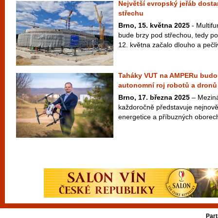
Největší evropský jeřáb dost
střechu
Brno, 15. května 2025
- Multif
bude brzy pod střechou, tedy pod
12. května začalo dlouho a pečli
Taháky VUT na AMPERu budou 
autonomní roj robotů a dronů
Brno, 17. března 2025
– Meziná
každoročně představuje nejnověj
energetice a příbuzných oborech
Part