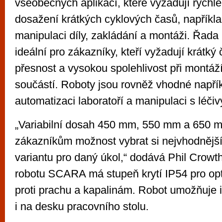
všeobecných aplikací, které vyžadují rychl
dosažení krátkých cyklových časů, například
manipulaci díly, zakládání a montáži. Řad
ideální pro zákazníky, kteří vyžadují krátký
přesnost a vysokou spolehlivost při montá
součástí. Roboty jsou rovněž vhodné napří
automatizaci laboratoří a manipulaci s léčiv
„Variabilní dosah 450 mm, 550 mm a 650 
zákazníkům možnost vybrat si nejvhodnějš
variantu pro daný úkol,“ dodává Phil Crowt
robotu SCARA má stupeň krytí IP54 pro op
proti prachu a kapalinám. Robot umožňuje i
i na desku pracovního stolu.