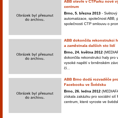
ABB otevře v CTParku nové v
centrum
Brno, 5. března 2013
- Světový 
automatizace, společnost ABB, 
společností CTP smlouvu o pron
ABB dokončila rekonstrukci h
a zaměstnala dalších sto lidí
Brno, 24. května 2012
(MEDIAF
dokončila rekonstrukci haly pro
vysoké napětí v brněnském závo
čí...
ABB Brno dodá rozvaděče pro
Facebooku ve Švédsku
Brno, 26. ledna 2012
(MEDIAFAX
získala zakázku pro sociální síť
centrum, které vyroste ve švéds