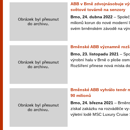
ABB v Brně zdvojnásobuje výr
světové továrně na senzory
Brno, 24. dubna 2022
– Společ
milionů korun do nové moderní l
svém brněnském závodě na výrob
Brněnské ABB významně rozši
Brno, 23. listopadu 2021
– Spo
výrobní halu v Brně o ploše osmi
Rozšíření přinese nová místa do
Brněnské ABB vyhrálo tendr 
90 milionů
Brno, 24. března 2021
– Brněns
získal zakázku na rozváděče vy-
výletní lodě MSC Luxury Cruise 