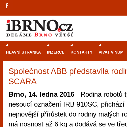
HLAVNÍ STRÁNKA
INZERCE
KONTAKTY
VIVAT VINUM
Společnost ABB představila rodi
Průvodce
kasi
SCARA
Brně: Od rulet
automaty
Brno, 14. ledna 2016
- Rodina robotů
Brno je měs
nesoucí označení IRB 910SC, přichází 
zajímavé p
nejnovější přírůstek do rodiny malých 
restaurace, div
má nosnost až 6 kg a dodává se ve třec
Mimo jiné je ale také místem, kde si můžet