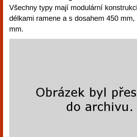
vyzkoušet různé kasinové hry. V neustál
Všechny typy mají modulární konstrukc
metropoli naleznete širokou nabídku her o
délkami ramene a s dosahem 450 mm,
po moderní automaty jak pro pravidelné n
mm.
příležitostné hráče. V...