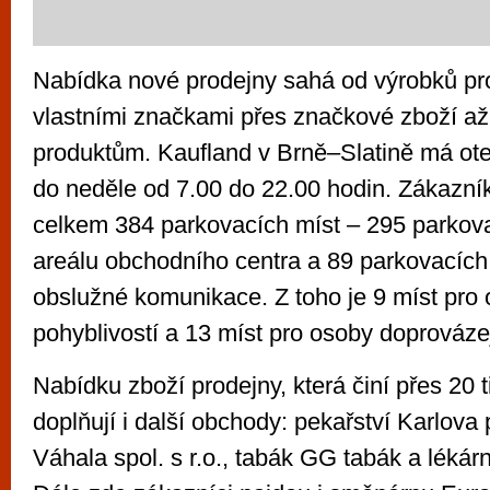
Nabídka nové prodejny sahá od výrobků p
vlastními značkami přes značkové zboží až
produktům. Kaufland v Brně–Slatině má ote
do neděle od 7.00 do 22.00 hodin. Zákazník
celkem 384 parkovacích míst – 295 parkova
areálu obchodního centra a 89 parkovacích 
obslužné komunikace. Z toho je 9 míst pro
pohyblivostí a 13 míst pro osoby doprovázej
Nabídku zboží prodejny, která činí přes 20 t
doplňují i další obchody: pekařství Karlova 
Váhala spol. s r.o., tabák GG tabák a léká