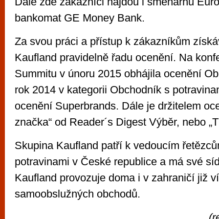
Dále zde zákazníci najdou i směnárnu Eur
bankomat GE Money Bank.
Za svou práci a přístup k zákazníkům získ
Kaufland pravidelně řadu ocenění. Na konfe
Summitu v únoru 2015 obhájila ocenění Obc
rok 2014 v kategorii Obchodník s potravinam
ocenění Superbrands. Dále je držitelem oc
značka“ od Reader´s Digest Výběr, nebo „T
Skupina Kaufland patří k vedoucím řetězců
potravinami v České republice a má své síd
Kaufland provozuje doma i v zahraničí již 
samoobslužných obchodů.
(r