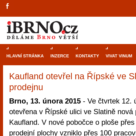
HLAVNÍ STRÁNKA
INZERCE
KONTAKTY
VIVAT VINUM
Kaufland otevřel na Řípské ve S
Průvodce
kasi
prodejnu
Brně: Od rulet
automaty
Brno, 13. února 2015
- Ve čtvrtek 12. 
Brno je měs
otevřena v Řípské ulici ve Slatině nová
zajímavé p
Kaufland. V nové pobočce o ploše přes
restaurace, div
prodejní plochy vzniklo přes 100 pracov
Mimo jiné je ale také místem, kde si můžet