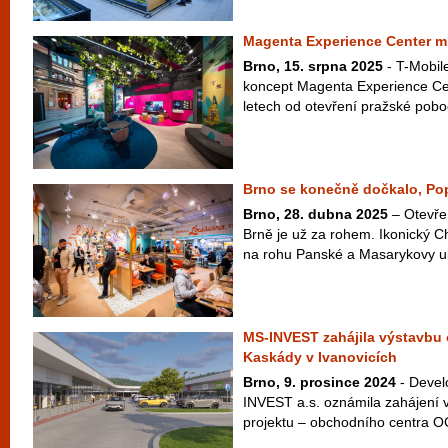
Magenta Experience Center mí
Brno, 15. srpna 2025
- T-Mobile
koncept Magenta Experience Ce
letech od otevření pražské poboč
Brno se konečně dočkalo, Pop
Brno, 28. dubna 2025
– Otevře
Brně je už za rohem. Ikonický 
na rohu Panské a Masarykovy uli
MS-INVEST zahájila výstavbu
Kaskády v Ivanovicích
Brno, 9. prosince 2024
- Devel
INVEST a.s. oznámila zahájení 
projektu – obchodního centra OC