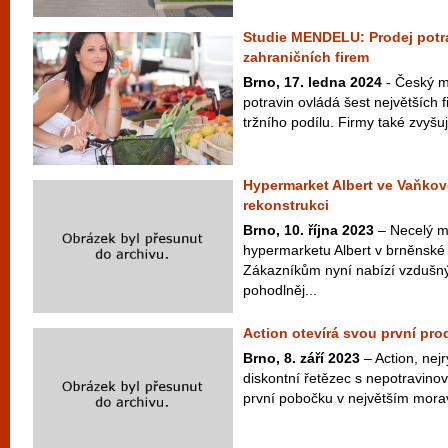
Studie MENDELU: Prodej potra
zahraničních firem
Brno, 17. ledna 2024
- Český m
potravin ovládá šest největších f
tržního podílu. Firmy také zvyšuj
Hypermarket Albert ve Vaňkov
rekonstrukci
Brno, 10. října 2023
– Necelý m
hypermarketu Albert v brněnské 
Zákazníkům nyní nabízí vzdušný 
pohodlněj...
Action otevírá svou první pro
Brno, 8. září 2023
– Action, nejr
diskontní řetězec s nepotravino
první pobočku v největším mora