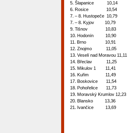
5. Šlapanice 10,14
6. Rosice 10,54
7. – 8. Hustopeče 10,79
7. – 8. Kyjov 10,79
9. Tišnov 10,83
10. Hodonín 10,90
11. Brno 10,91
12. Znojmo 11,05
13. Veselí nad Moravou 11,11
14. Břeclav 11,25
15. Mikulov 1 11,41
16. Kuřim 11,49
17. Boskovice 11,54
18. Pohořelice 11,73
19. Moravský Krumlov 12,23
20. Blansko 13,36
21. Ivančice 13,69