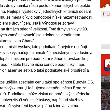
odu zde dynamika růstu počtu ekonomických subjektů
Celý článek...
nu. Nejlepší výsledky v jednotlivých kritériích dosáhl
E
 trhu zejména díky dlouhodobě nízké nezaměstnanosti.
jeni s úrovní cen. „Naší výhodou je zdravý
na firmách střední velikosti. Tyto firmy vznikly v 90.
amných zaměstnavatelů jsou dokonce v rodinném
 starosta Ivan Charvát.
u umístil Vyškov, kde podnikatelé nejvíce oceňují
škov se vyznačuje minimálně znečištěným ovzduším a
ejlepším místem pro podnikání v Jihomoravském kraji
i podnikatelé hlavně nižší cenové podmínky, např.
m ohlasem se setkalo také podnikatelské prostředí a
tos udělila speciální cenu také společnost Eurovia CS,
rtnerem výzkumu. „Udělujeme ocenění městu Brno za
erů. Podnikatel může získat od brněnských vědecko-
u univerzity či vědecké ústavy, například služby v
vání či vytvoření byznys plánu k inovativnímu