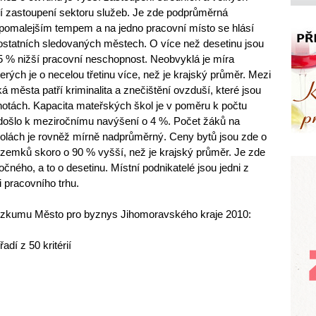
ší zastoupení sektoru služeb. Je zde podprůměrná
jpomalejším tempem a na jedno pracovní místo se hlásí
 ostatních sledovaných městech. O více než desetinu jsou
 % nižší pracovní neschopnost. Neobvyklá je míra
ých je o necelou třetinu více, než je krajský průměr. Mezi
ká města patří kriminalita a znečištění ovzduší, které jsou
otách. Kapacita mateřských škol je v poměru k počtu
 došlo k meziročnímu navýšení o 4 %. Počet žáků na
kolách je rovněž mírně nadprůměrný. Ceny bytů jsou zde o
ozemků skoro o 90 % vyšší, než je krajský průměr. Je zde
čného, a to o desetinu. Místní podnikatelé jsou jedni z
 pracovního trhu.
ýzkumu Město pro byznys Jihomoravského kraje 2010:
í z 50 kritérií