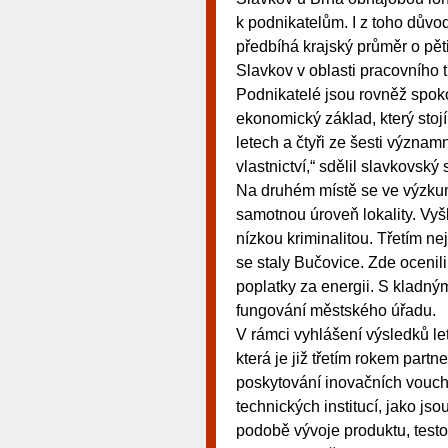
k podnikatelům. I z toho dův
předbíhá krajský průměr o pěti
Slavkov v oblasti pracovního
Podnikatelé jsou rovněž spoko
ekonomický základ, který stojí 
letech a čtyři ze šesti význ
vlastnictví,“ sdělil slavkovský
Na druhém místě se ve výzkum
samotnou úroveň lokality. Vy
nízkou kriminalitou. Třetím n
se staly Bučovice. Zde ocenil
poplatky za energii. S kladný
fungování městského úřadu.
V rámci vyhlášení výsledků le
která je již třetím rokem pa
poskytování inovačních vouch
technických institucí, jako jso
podobě vývoje produktu, testo