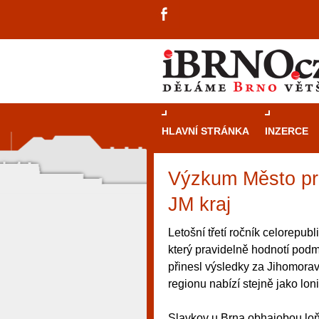
HLAVNÍ STRÁNKA
INZERCE
Výzkum Město pro
JM kraj
Letošní třetí ročník celorepu
který pravidelně hodnotí podm
přinesl výsledky za Jihomora
regionu nabízí stejně jako lo
návštěvníky, tak pro příležitostné h
Slavkov u Brna obhajobou loňs