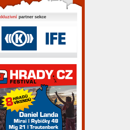
xkluzivní
partner sekce