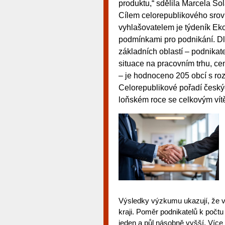
produktu,“ sdělila Marcela So
Cílem celorepublikového sro
vyhlašovatelem je týdeník Eko
podmínkami pro podnikání. Dle 
základních oblastí – podnikatel
situace na pracovním trhu, c
– je hodnoceno 205 obcí s ro
Celorepublikové pořadí český
loňském roce se celkovým vít
Výsledky výzkumu ukazují, že v 
kraji. Poměr podnikatelů k počtu 
jeden a půl násobně vyšší. Více 