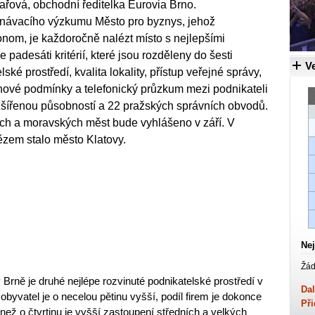
lařová, obchodní ředitelka Eurovia Brno.
vnávacího výzkumu Město pro byznys, jehož
nom, je každoročně nalézt místo s nejlepšími
padesáti kritérií, které jsou rozděleny do šesti
Ve
ské prostředí, kvalita lokality, přístup veřejné správy,
enové podmínky a telefonický průzkum mezi podnikateli
zšířenou působností a 22 pražských správních obvodů.
ch a moravských měst bude vyhlášeno v září. V
ězem stalo město Klatovy.
Nej
Žád
Brně je druhé nejlépe rozvinuté podnikatelské prostředí v
Dal
obyvatel je o necelou pětinu vyšší, podíl firem je dokonce
Při
než o čtvrtinu je vyšší zastoupení středních a velkých