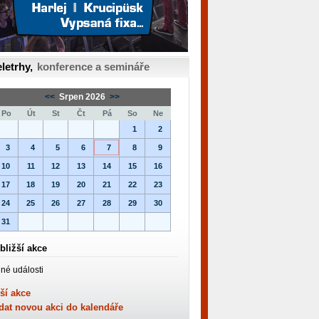
letrhy,
konference a semináře
<<
Srpen 2026
>>
Po
Út
St
Čt
Pá
So
Ne
1
2
3
4
5
6
7
8
9
10
11
12
13
14
15
16
17
18
19
20
21
22
23
24
25
26
27
28
29
30
31
bližší akce
né události
ší akce
dat novou akci do kalendáře