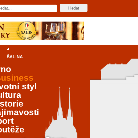
ŠALINA
rno
usiness
votní styl
ltura
storie
jímavosti
port
outěže