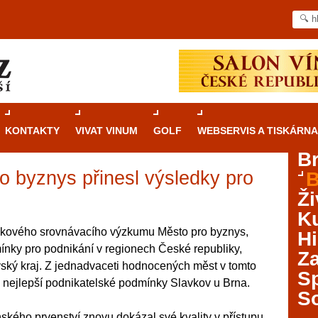
KONTAKTY
VIVAT VINUM
GOLF
WEBSERVIS A TISKÁRNA
B
 byznys přinesl výsledky pro
B
Průvodce
kasinovými hrami v Brně: Od
Ži
rulety po video automaty
Ku
Brno je městem známým pro zajímavé památky, skvělé
blikového srovnávacího výzkumu Město pro byznys,
Hi
restaurace, divadla a univerzity. Mimo jiné je ale také
ínky pro podnikání v regionech České republiky,
Za
místem, kde si můžete legálně a bezpečně vyzkoušet
vský kraj. Z jednadvaceti hodnocených měst v tomto
různé kasinové hry. V neustále kvetoucí moravské
S
ni nejlepší podnikatelské podmínky Slavkov u Brna.
metropoli naleznete širokou nabídku her od klasické
S
rulety až po moderní automaty jak pro pravidelné
ráče. V...
kého prvenství znovu dokázal své kvality v přístupu