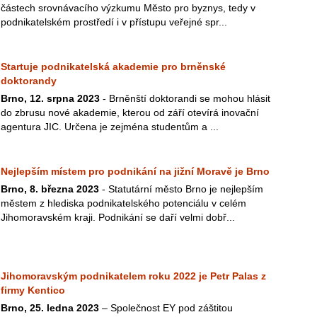
částech srovnávacího výzkumu Město pro byznys, tedy v
podnikatelském prostředí i v přístupu veřejné spr...
Startuje podnikatelská akademie pro brněnské
doktorandy
Brno, 12. srpna 2023
- Brněnští doktorandi se mohou hlásit
do zbrusu nové akademie, kterou od září otevírá inovační
agentura JIC. Určena je zejména studentům a ...
Nejlepším místem pro podnikání na jižní Moravě je Brno
Brno, 8. března 2023
- Statutární město Brno je nejlepším
městem z hlediska podnikatelského potenciálu v celém
Jihomoravském kraji. Podnikání se daří velmi dobř...
Jihomoravským podnikatelem roku 2022 je Petr Palas z
firmy Kentico
Brno, 25. ledna 2023
– Společnost EY pod záštitou