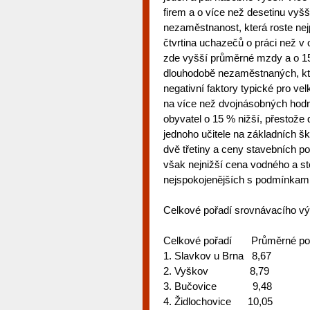
firem a o více než desetinu vyš
nezaměstnanost, která roste ne
čtvrtina uchazečů o práci než v
zde vyšší průměrné mzdy a o 15
dlouhodobě nezaměstnaných, kter
negativní faktory typické pro vel
na více než dvojnásobných hodn
obyvatel o 15 % nižší, přestože
jednoho učitele na základních š
dvě třetiny a ceny stavebních p
však nejnižší cena vodného a sto
nejspokojenějších s podmínkami
Celkové pořadí srovnávacího v
Celkové pořadí Průměrné pořad
1. Slavkov u Brna 8,67
2. Vyškov 8,79
3. Bučovice 9,48
4. Židlochovice 10,05