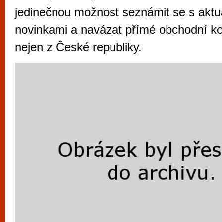
vyzkoušet různé kasinové hry. V neustál
jedinečnou možnost seznámit se s aktuá
metropoli naleznete širokou nabídku her o
novinkami a navázat přímé obchodní ko
po moderní automaty jak pro pravidelné n
nejen z České republiky.
příležitostné hráče. V...