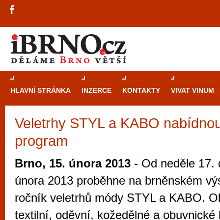
HLAVNÍ STRÁNKA
INZERCE
KONTAKTY
VIVAT VINUM
Veletrhy STYL a KABO nabídnou
Průvodce
kasi
program
Brně: Od rulet
automaty
Brno, 15. února 2013
- Od neděle 17. 
Brno je měs
února 2013 proběhne na brněnském výsta
zajímavé p
ročník veletrhů módy STYL a KABO. 
restaurace, div
textilní, oděvní, kožedělné a obuvnické
Mimo jiné je ale také místem, kde si můžet