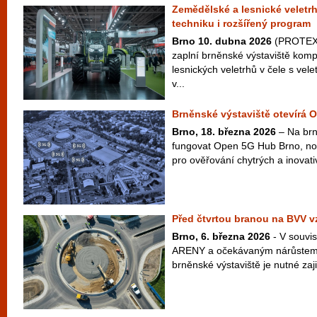
Zemědělské a lesnické veletr
techniku i rozšířený program
Brno 10. dubna 2026
(PROTEXT
zaplní brněnské výstaviště kom
lesnických veletrhů v čele s v
v...
Brněnské výstaviště otevírá
Brno, 18. března 2026
– Na brn
fungovat Open 5G Hub Brno, no
pro ověřování chytrých a inovativ
Před čtvrtou branou na BVV v
Brno, 6. března 2026
- V souvis
ARENY a očekávaným nárůstem
brněnské výstaviště je nutné zajist