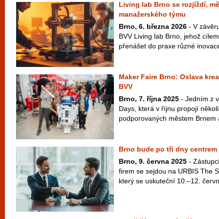
Living lab Brno se rozjíždí, m
manažerského týmu
Brno, 6. března 2026
- V závěru
BVV Living lab Brno, jehož cílem
přenášet do praxe různé inovace
Maker Faire Brno: Oslava kreat
BVV
Brno, 7. října 2025
- Jedním z v
Days, která v říjnu propojí někol
podporovaných městem Brnem a
Brno bude po tři dny centrem 
Brno, 9. června 2025
- Zástupc
firem se sejdou na URBIS The S
který se uskuteční 10.–12. červ