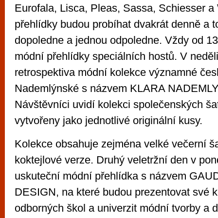
Eurofala, Lisca, Pleas, Sassa, Schiesser 
přehlídky budou probíhat dvakrát denně a t
dopoledne a jednou odpoledne. Vždy od 1
módní přehlídky speciálních hostů. V neděl
retrospektiva módní kolekce významné čes
Nademlýnské s názvem KLARA NADEML
Návštěvníci uvidí kolekci společenských šat
vytvořeny jako jednotlivé originální kusy.
Kolekce obsahuje zejména velké večerní šat
koktejlové verze. Druhý veletržní den v pon
uskuteční módní přehlídka s názvem G
DESIGN, na které budou prezentovat své k
odborných škol a univerzit módní tvorby a 