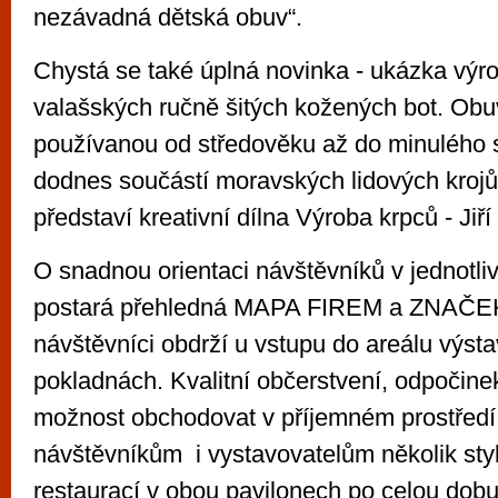
nezávadná dětská obuv“.
Chystá se také úplná novinka - ukázka výro
valašských ručně šitých kožených bot. Ob
používanou od středověku až do minulého sto
dodnes součástí moravských lidových krojů,
představí kreativní dílna Výroba krpců - Jiř
O snadnou orientaci návštěvníků v jednotli
postará přehledná MAPA FIREM a ZNAČEK
návštěvníci obdrží u vstupu do areálu výst
pokladnách. Kvalitní občerstvení, odpočinek
možnost obchodovat v příjemném prostředí 
návštěvníkům i vystavovatelům několik sty
restaurací v obou pavilonech po celou dobu 