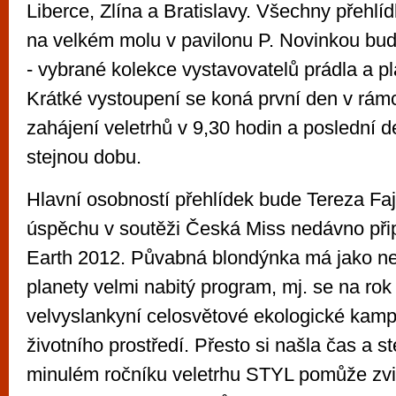
Liberce, Zlína a Bratislavy. Všechny přehlí
na velkém molu v pavilonu P. Novinkou 
- vybrané kolekce vystavovatelů prádla a p
Krátké vystoupení se koná první den v rám
zahájení veletrhů v 9,30 hodin a poslední d
stejnou dobu.
Hlavní osobností přehlídek bude Tereza Faj
úspěchu v soutěži Česká Miss nedávno připoj
Earth 2012. Půvabná blondýnka má jako ne
planety velmi nabitý program, mj. se na rok 
velvyslankyní celosvětové ekologické kam
životního prostředí. Přesto si našla čas a st
minulém ročníku veletrhu STYL pomůže zvid