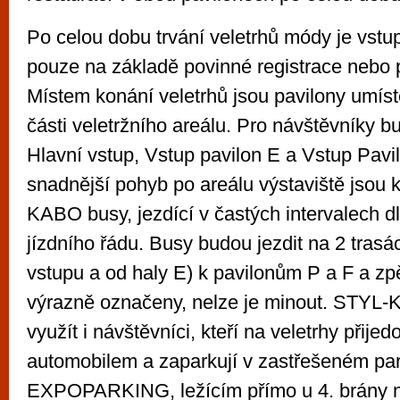
Po celou dobu trvání veletrhů módy je vst
pouze na základě povinné registrace nebo p
Místem konání veletrhů jsou pavilony umís
části veletržního areálu. Pro návštěvníky b
Hlavní vstup, Vstup pavilon E a Vstup Pavi
snadnější pohyb po areálu výstaviště jsou 
KABO busy, jezdící v častých intervalech 
jízdního řádu. Busy budou jezdit na 2 trasá
vstupu a od haly E) k pavilonům P a F a zp
výrazně označeny, nelze je minout. STY
využít i návštěvníci, kteří na veletrhy přij
automobilem a zaparkují v zastřešeném p
EXPOPARKING, ležícím přímo u 4. brány na