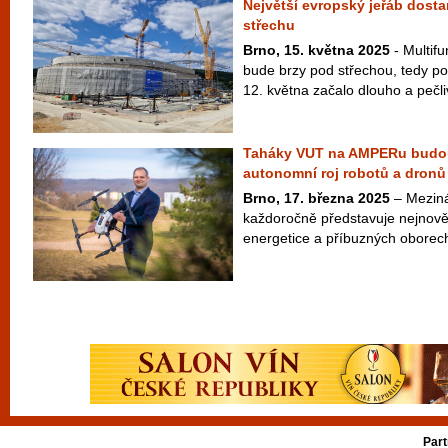
Největší evropský jeřáb dost
střechu
Brno, 15. května 2025
- Multif
bude brzy pod střechou, tedy pod
12. května začalo dlouho a pečli
Taháky VUT na AMPERu budou 
autonomní roj robotů a dronů
Brno, 17. března 2025
– Meziná
každoročně představuje nejnověj
energetice a příbuzných oborech
Part