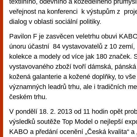
textilního, oděvního a kožedělného průmys
veřejnost na konferenci k výstupům z projek
dialog v oblasti sociální politiky.
Pavilon F je zasvěcen veletrhu obuvi KABO
únoru účastní 84 vystavovatelů z 10 zemí, k
kolekce a modely od více jak 180 značek. 
vystavovaného zboží tvoří dámská, pánská 
kožená galanterie a kožené doplňky, to vše
významných leadrů trhu, ale i tradičních m
českém trhu.
V pondělí 18. 2. 2013 od 11 hodin opět pro
výsledků soutěže Top Model o nejlepší exp
KABO a předání ocenění „Česká kvalita“ a „