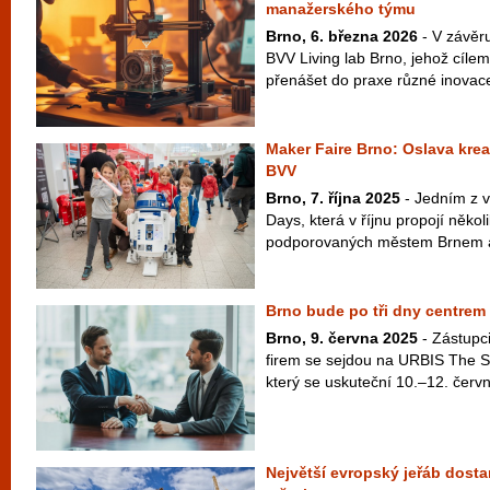
manažerského týmu
Brno, 6. března 2026
- V závěru
BVV Living lab Brno, jehož cílem
přenášet do praxe různé inovace
Maker Faire Brno: Oslava kreat
BVV
Brno, 7. října 2025
- Jedním z v
Days, která v říjnu propojí někol
podporovaných městem Brnem a
Brno bude po tři dny centrem 
Brno, 9. června 2025
- Zástupc
firem se sejdou na URBIS The S
který se uskuteční 10.–12. červ
Největší evropský jeřáb dost