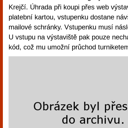
vyzkoušet různé kasinové hry. V neustál
Krejčí. Úhrada při koupi přes web výsta
metropoli naleznete širokou nabídku her o
platební kartou, vstupenku dostane náv
po moderní automaty jak pro pravidelné n
mailové schránky. Vstupenku musí násl
příležitostné hráče. V...
U vstupu na výstaviště pak pouze nech
kód, což mu umožní průchod turnikete