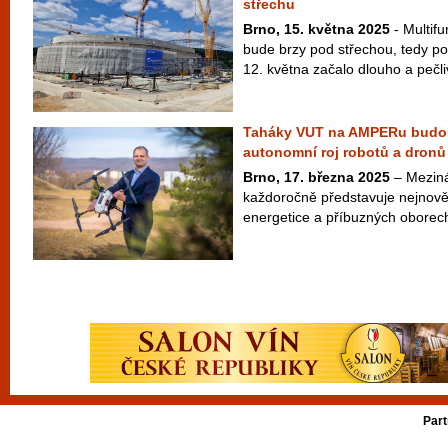
střechu
Brno, 15. května 2025
- Multif
bude brzy pod střechou, tedy pod
12. května začalo dlouho a pečli
Taháky VUT na AMPERu budou 
autonomní roj robotů a dronů
Brno, 17. března 2025
– Meziná
každoročně představuje nejnověj
energetice a příbuzných oborech
Part