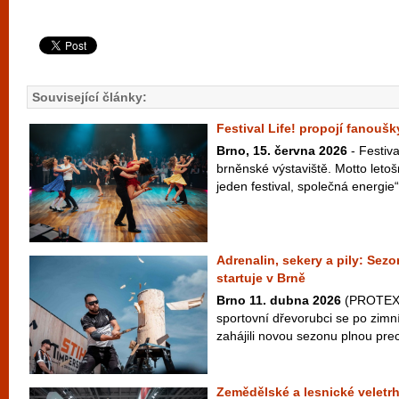
Související články:
Festival Life! propojí fanouš
Brno, 15. června 2026
- Festiva
brněnské výstaviště. Motto letošn
jeden festival, společná energie“
Adrenalin, sekery a pily: S
startuje v Brně
Brno 11. dubna 2026
(PROTEXT)
sportovní dřevorubci se po zimn
zahájili novou sezonu plnou prec
Zemědělské a lesnické veletr