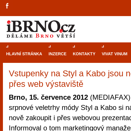
HLAVNÍ STRÁNKA
INZERCE
KONTAKTY
VIVAT VINUM
Vstupenky na Styl a Kabo jsou n
Průvodce
kasi
přes web výstaviště
Brně: Od rulet
automaty
Brno, 15. července 2012
(MEDIAFAX) 
Brno je měs
srpnové veletrhy módy Styl a Kabo si 
zajímavé p
nově zakoupit i přes webovou prezentac
restaurace, div
Informoval o tom marketingový manaže
Mimo jiné je ale také místem, kde si můžet