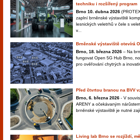
techniku i rozšířený program
Brno 10. dubna 2026
(PROTEXT
zaplní brněnské výstaviště kom
lesnických veletrhů v čele s v
v...
Brněnské výstaviště otevírá
Brno, 18. března 2026
– Na brn
fungovat Open 5G Hub Brno, no
pro ověřování chytrých a inovativ
Před čtvrtou branou na BVV v
Brno, 6. března 2026
- V souvis
ARENY a očekávaným nárůstem
brněnské výstaviště je nutné zajist
Living lab Brno se rozjíždí, m