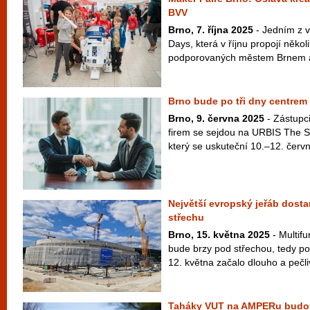
BVV
Brno, 7. října 2025
- Jedním z v
Days, která v říjnu propojí někol
podporovaných městem Brnem a
Brno bude po tři dny centrem 
Brno, 9. června 2025
- Zástupc
firem se sejdou na URBIS The S
který se uskuteční 10.–12. červ
Největší evropský jeřáb dost
střechu
Brno, 15. května 2025
- Multif
bude brzy pod střechou, tedy pod
12. května začalo dlouho a pečli
Taháky VUT na AMPERu budou 