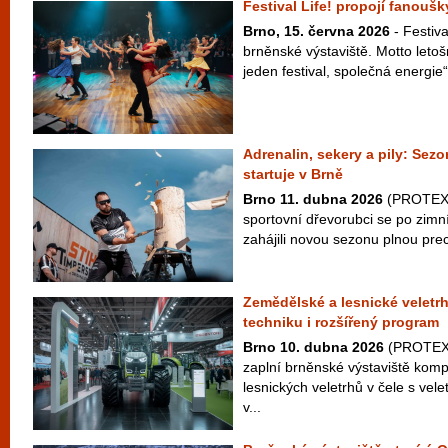
Festival Life! propojí fanouš
Brno, 15. června 2026
- Festiva
brněnské výstaviště. Motto letošn
jeden festival, společná energie“
Adrenalin, sekery a pily: S
startuje v Brně
Brno 11. dubna 2026
(PROTEXT)
sportovní dřevorubci se po zimn
zahájili novou sezonu plnou prec
Zemědělské a lesnické veletr
techniku i rozšířený program
Brno 10. dubna 2026
(PROTEXT
zaplní brněnské výstaviště kom
lesnických veletrhů v čele s v
v...