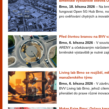
Brněnské výstaviště otevírá
Brno, 18. března 2026
– Na brn
fungovat Open 5G Hub Brno, no
pro ověřování chytrých a inovativ
Před čtvrtou branou na BVV v
Brno, 6. března 2026
- V souvis
ARENY a očekávaným nárůstem
brněnské výstaviště je nutné zajist
Living lab Brno se rozjíždí, m
manažerského týmu
Brno, 6. března 2026
- V závěru
BVV Living lab Brno, jehož cílem
přenášet do praxe různé inovace
Maker Faire Brno: Oslava kreat