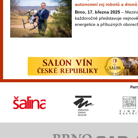
autonomní roj robotů a dronů
Brno, 17. března 2025
– Meziná
každoročně představuje nejnověj
energetice a příbuzných oborech
Part