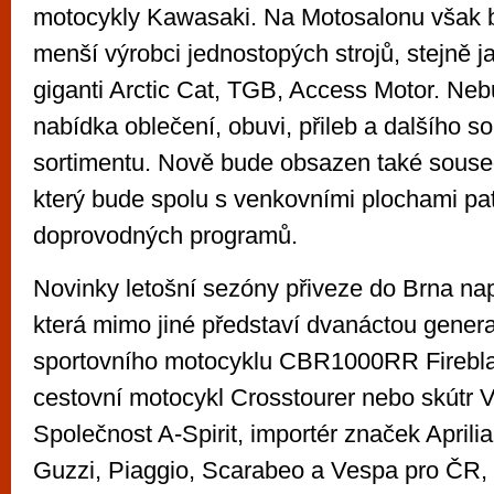
motocykly Kawasaki. Na Motosalonu však b
menší výrobci jednostopých strojů, stejně j
giganti Arctic Cat, TGB, Access Motor. Neb
nabídka oblečení, obuvi, přileb a dalšího so
sortimentu. Nově bude obsazen také soused
který bude spolu s venkovními plochami patř
doprovodných programů.
Novinky letošní sezóny přiveze do Brna na
která mimo jiné představí dvanáctou gener
sportovního motocyklu CBR1000RR Firebla
cestovní motocykl Crosstourer nebo skútr V
Společnost A-Spirit, importér značek Aprilia
Guzzi, Piaggio, Scarabeo a Vespa pro ČR,