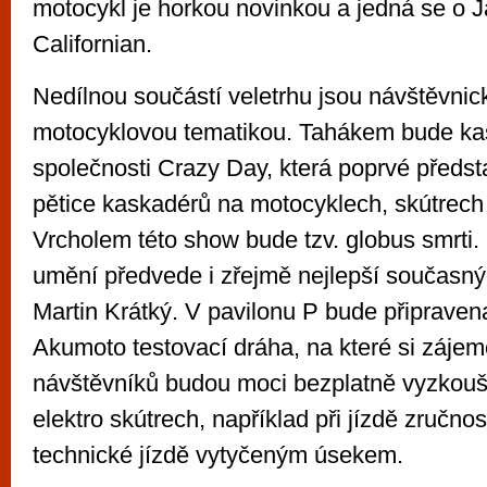
motocykl je horkou novinkou a jedná se o 
Californian.
Nedílnou součástí veletrhu jsou návštěvni
motocyklovou tematikou. Tahákem bude k
společnosti Crazy Day, která poprvé předs
pětice kaskadérů na motocyklech, skútrech 
Vrcholem této show bude tzv. globus smrti
umění předvede i zřejmě nejlepší současný 
Martin Krátký. V pavilonu P bude připrave
Akumoto testovací dráha, na které si zájemc
návštěvníků budou moci bezplatně vyzkouše
elektro skútrech, například při jízdě zručnos
technické jízdě vytyčeným úsekem.