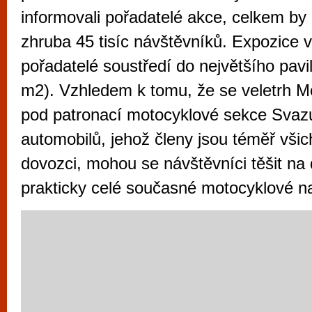
vyzkoušet různé kasinové hry. V neustál
informovali pořadatelé akce, celkem by 
metropoli naleznete širokou nabídku her o
zhruba 45 tisíc návštěvníků. Expozice 
po moderní automaty jak pro pravidelné n
pořadatelé soustředí do největšího pavil
příležitostné hráče. V...
m2). Vzhledem k tomu, že se veletrh M
pod patronací motocyklové sekce Svaz
automobilů, jehož členy jsou téměř všich
dovozci, mohou se návštěvníci těšit na d
prakticky celé současné motocyklové n