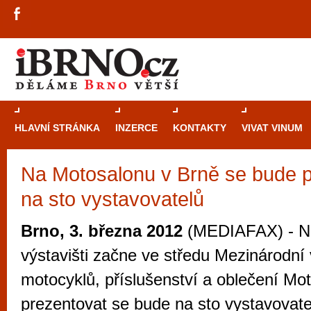
HLAVNÍ STRÁNKA
INZERCE
KONTAKTY
VIVAT VINUM
Na Motosalonu v Brně se bude p
Průvodce
kasi
na sto vystavovatelů
Brně: Od rulet
automaty
Brno, 3. března 2012
(MEDIAFAX) - N
Brno je měs
výstavišti začne ve středu Mezinárodní 
zajímavé p
motocyklů, příslušenství a oblečení Mo
restaurace, div
prezentovat se bude na sto vystavovatel
Mimo jiné je ale také místem, kde si můžet