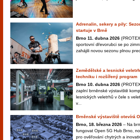
Adrenalin, sekery a pily: S
startuje v Brně
Brno 11. dubna 2026
(PROTEXT)
sportovní dřevorubci se po zimn
zahájili novou sezonu plnou prec
Zemědělské a lesnické veletr
techniku i rozšířený program
Brno 10. dubna 2026
(PROTEXT
zaplní brněnské výstaviště kom
lesnických veletrhů v čele s v
v...
Brněnské výstaviště otevírá
Brno, 18. března 2026
– Na brn
fungovat Open 5G Hub Brno, no
pro ověřování chytrých a inovativ