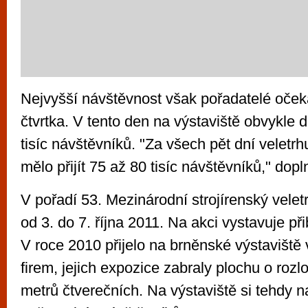
Nejvyšší návštěvnost však pořadatelé oček
čtvrtka. V tento den na výstaviště obvykle 
tisíc návštěvníků. "Za všech pět dní veletrh
mělo přijít 75 až 80 tisíc návštěvníků," dopl
V pořadí 53. Mezinárodní strojírenský velet
od 3. do 7. října 2011. Na akci vystavuje při
V roce 2010 přijelo na brněnské výstaviště
firem, jejich expozice zabraly plochu o rozlo
metrů čtverečních. Na výstaviště si tehdy n