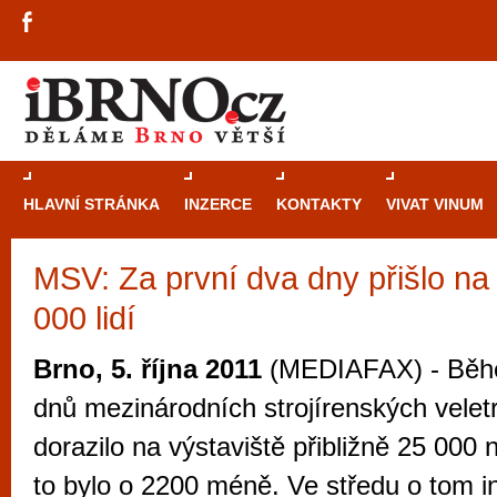
HLAVNÍ STRÁNKA
INZERCE
KONTAKTY
VIVAT VINUM
MSV: Za první dva dny přišlo na 
Průvodce
kasi
000 lidí
Brně: Od rulet
automaty
Brno, 5. října 2011
(MEDIAFAX) - Běhe
Brno je měs
dnů mezinárodních strojírenských vele
zajímavé p
dorazilo na výstaviště přibližně 25 000 
restaurace, div
to bylo o 2200 méně. Ve středu o tom i
Mimo jiné je ale také místem, kde si můžet