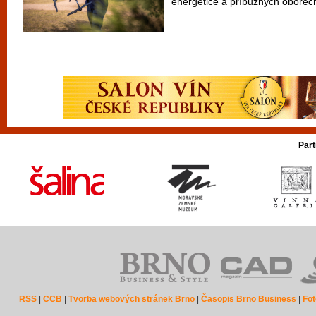
energetice a příbuzných oborech
Part
RSS
|
CCB
|
Tvorba webových stránek Brno
|
Časopis Brno Business
|
Fot