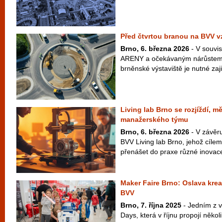
Před čtvrtou branou na BVV v
Brno, 6. března 2026
- V souvis
ARENY a očekávaným nárůstem
brněnské výstaviště je nutné zajist
Living lab Brno se rozjíždí, m
manažerského týmu
Brno, 6. března 2026
- V závěru
BVV Living lab Brno, jehož cílem
přenášet do praxe různé inovace
Maker Faire Brno: Oslava kreat
BVV
Brno, 7. října 2025
- Jedním z v
Days, která v říjnu propojí někol