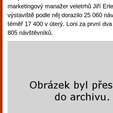
vyzkoušet různé kasinové hry. V neustál
marketingový manažer veletrhů Jiří Erl
metropoli naleznete širokou nabídku her o
výstaviště podle něj dorazilo 25 060 ná
po moderní automaty jak pro pravidelné n
téměř 17 400 v úterý. Loni za první dva
příležitostné hráče. V...
805 návštěvníků.