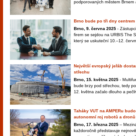
podporovaných městem Brnem a
Brno bude po tři dny centrem 
Brno, 9. června 2025
- Zástupc
firem se sejdou na URBIS The S
který se uskuteční 10.–12. červ
Největší evropský jeřáb dost
střechu
Brno, 15. května 2025
- Multif
bude brzy pod střechou, tedy pod
12. května začalo dlouho a pečli
Taháky VUT na AMPERu budou 
autonomní roj robotů a dronů
Brno, 17. března 2025
– Meziná
každoročně představuje nejnověj