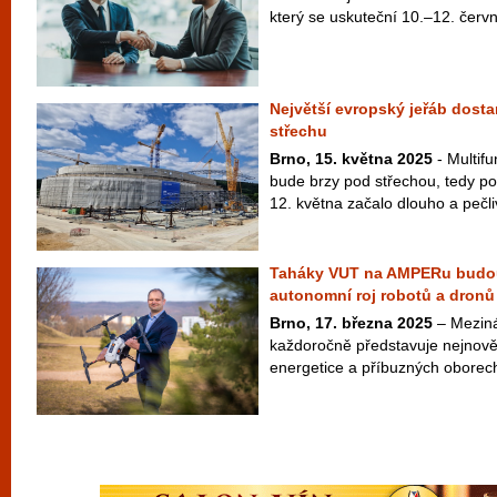
který se uskuteční 10.–12. červ
Největší evropský jeřáb dost
střechu
Brno, 15. května 2025
- Multif
bude brzy pod střechou, tedy pod
12. května začalo dlouho a pečli
Taháky VUT na AMPERu budou 
autonomní roj robotů a dronů
Brno, 17. března 2025
– Meziná
každoročně představuje nejnověj
energetice a příbuzných oborech