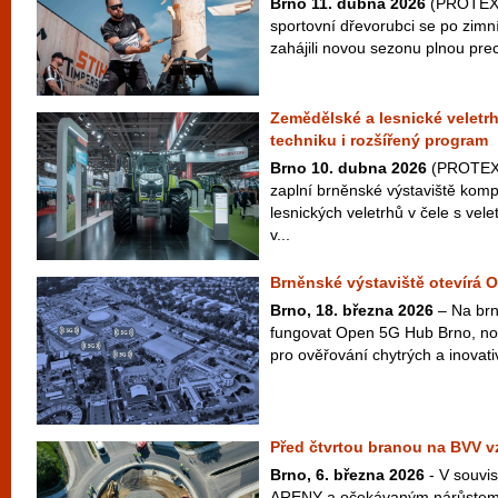
Brno 11. dubna 2026
(PROTEXT)
sportovní dřevorubci se po zimn
zahájili novou sezonu plnou prec
Zemědělské a lesnické veletr
techniku i rozšířený program
Brno 10. dubna 2026
(PROTEXT
zaplní brněnské výstaviště kom
lesnických veletrhů v čele s v
v...
Brněnské výstaviště otevírá
Brno, 18. března 2026
– Na brn
fungovat Open 5G Hub Brno, no
pro ověřování chytrých a inovativ
Před čtvrtou branou na BVV v
Brno, 6. března 2026
- V souvis
ARENY a očekávaným nárůstem