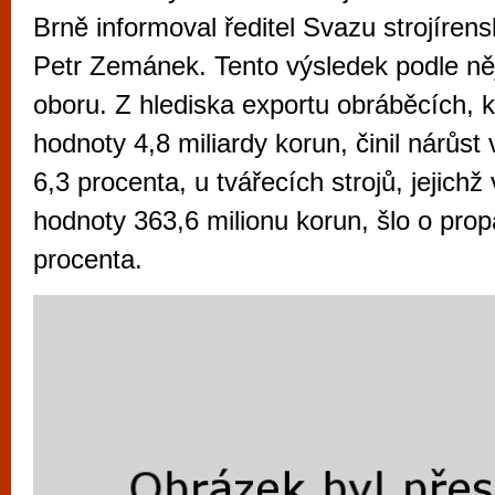
vyzkoušet různé kasinové hry. V neustál
Brně informoval ředitel Svazu strojíren
metropoli naleznete širokou nabídku her o
Petr Zemánek. Tento výsledek podle něj 
po moderní automaty jak pro pravidelné n
oboru. Z hlediska exportu obráběcích, k
příležitostné hráče. V...
hodnoty 4,8 miliardy korun, činil nárůst 
6,3 procenta, u tvářecích strojů, jejich
hodnoty 363,6 milionu korun, šlo o prop
procenta.