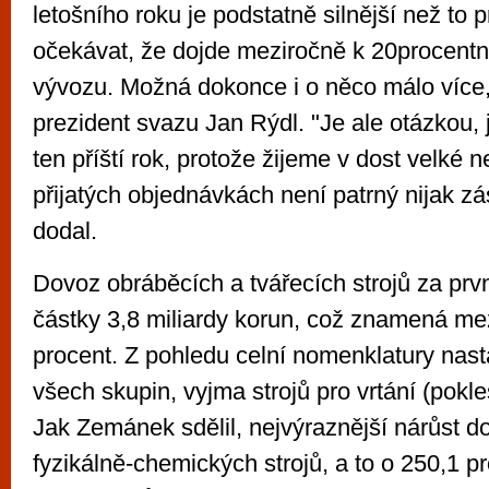
letošního roku je podstatně silnější než to p
očekávat, že dojde meziročně k 20procent
vývozu. Možná dokonce i o něco málo více,
prezident svazu Jan Rýdl. "Je ale otázkou,
ten příští rok, protože žijeme v dost velké n
přijatých objednávkách není patrný nijak zá
dodal.
Dovoz obráběcích a tvářecích strojů za prvn
částky 3,8 miliardy korun, což znamená mez
procent. Z pohledu celní nomenklatury nast
všech skupin, vyjma strojů pro vrtání (pokle
Jak Zemánek sdělil, nejvýraznější nárůst d
fyzikálně-chemických strojů, a to o 250,1 p