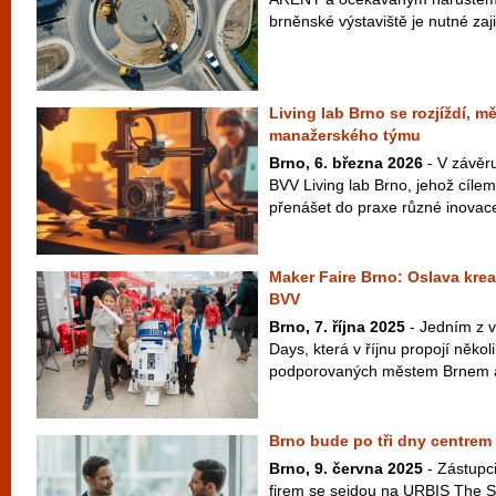
brněnské výstaviště je nutné zajist
Living lab Brno se rozjíždí, m
manažerského týmu
Brno, 6. března 2026
- V závěru
BVV Living lab Brno, jehož cílem
přenášet do praxe různé inovace
Maker Faire Brno: Oslava kreat
BVV
Brno, 7. října 2025
- Jedním z v
Days, která v říjnu propojí někol
podporovaných městem Brnem a
Brno bude po tři dny centrem 
Brno, 9. června 2025
- Zástupc
firem se sejdou na URBIS The S