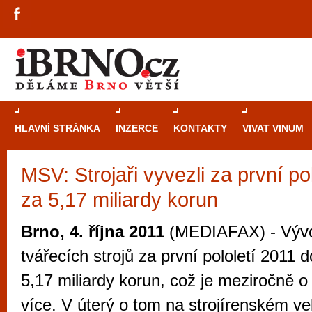
HLAVNÍ STRÁNKA
INZERCE
KONTAKTY
VIVAT VINUM
MSV: Strojaři vyvezli za první pol
Průvodce
kasi
za 5,17 miliardy korun
Brně: Od rulet
automaty
Brno, 4. října 2011
(MEDIAFAX) - Vývo
Brno je měs
tvářecích strojů za první pololetí 2011 
zajímavé p
5,17 miliardy korun, což je meziročně o
restaurace, div
více. V úterý o tom na strojírenském v
Mimo jiné je ale také místem, kde si můžet