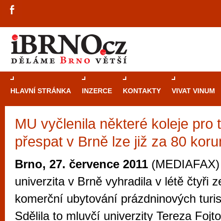
HLAVNÍ STRÁNKA
INZERCE
KONTAKTY
VIVAT VINUM
MU vyčlenila některé koleje pro t
Průvodce
kasi
přespat v Brně lze již za 80 koru
Brně: Od rulet
automaty
Brno, 27. července 2011
(MEDIAFAX) 
Brno je měs
univerzita v Brně vyhradila v létě čtyři z
zajímavé p
komerční ubytování prázdninových turist
restaurace, div
Sdělila to mluvčí univerzity Tereza Fojt
Mimo jiné je ale také místem, kde si můžet