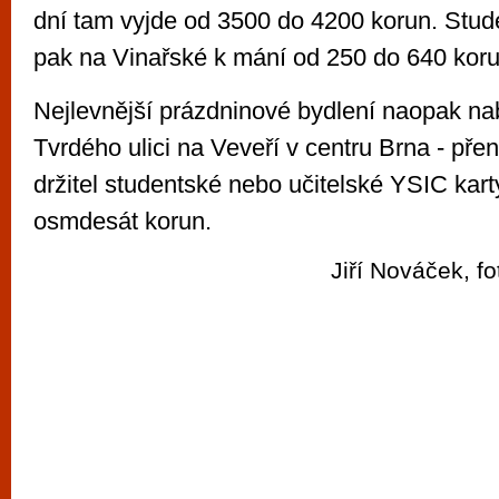
dní tam vyjde od 3500 do 4200 korun. Stud
pak na Vinařské k mání od 250 do 640 koru
Nejlevnější prázdninové bydlení naopak nab
Tvrdého ulici na Veveří v centru Brna - př
držitel studentské nebo učitelské YSIC kart
osmdesát korun.
Jiří Nováček, f