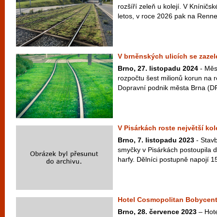
rozšíří zeleň u kolejí. V Kníničs
letos, v roce 2026 pak na Rennes
V brněnských ulicích se zazele
Brno, 27. listopadu 2024
- Měs
rozpočtu šest milionů korun na ro
Dopravní podnik města Brna (DP
V Pisárkách roste největší ko
Brno, 7. listopadu 2023
- Stav
smyčky v Pisárkách postoupila d
harfy. Dělníci postupně napojí 15
Hotel Cosmopolitan Bobycentr
Brno, 28. července 2023
– Hote