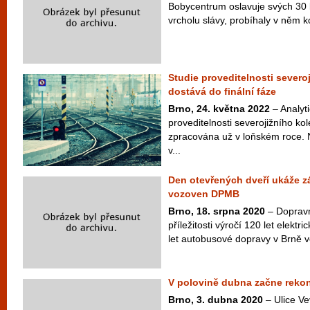
Bobycentrum oslavuje svých 30 le
vrcholu slávy, probíhaly v něm ko
Studie proveditelnosti severo
dostává do finální fáze
Brno, 24. května 2022
– Analyti
proveditelnosti severojižního ko
zpracována už v loňském roce. N
v...
Den otevřených dveří ukáže z
vozoven DPMB
Brno, 18. srpna 2020
– Dopravn
příležitosti výročí 120 let elekt
let autobusové dopravy v Brně ve
V polovině dubna začne rekon
Brno, 3. dubna 2020
– Ulice Ve