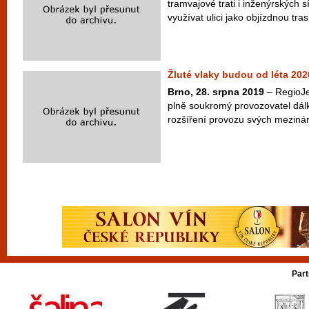
tramvajové trati i inženýrských 
využívat ulici jako objízdnou tras
Žluté vlaky budou od léta 202
Brno, 28. srpna 2019
– RegioJe
plně soukromý provozovatel dálk
rozšíření provozu svých mezinár
Part