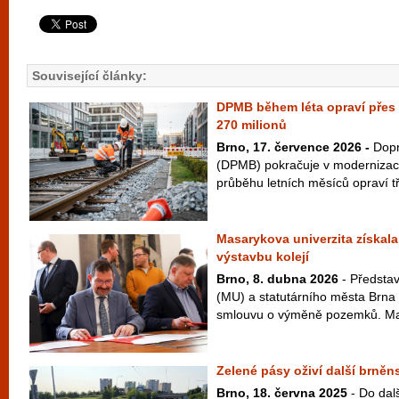
Související články:
DPMB během léta opraví přes d
270 milionů
Brno, 17. července 2026 -
Dopr
(DPMB) pokračuje v modernizaci 
průběhu letních měsíců opraví tř
Masarykova univerzita získal
výstavbu kolejí
Brno, 8. dubna 2026
- Představ
(MU) a statutárního města Brn
smlouvu o výměně pozemků. Mas
Zelené pásy oživí další brněn
Brno, 18. června 2025
- Do dalš