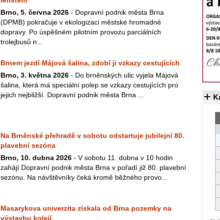
letištěm
Brno, 5. června 2026
- Dopravní podnik města Brna
(DPMB) pokračuje v ekologizaci městské hromadné
dopravy. Po úspěšném pilotním provozu parciálních
trolejbusů n...
Brnem jezdí Májová šalina, zdobí ji vzkazy cestujících
Brno, 3. května 2026
- Do brněnských ulic vyjela Májová
šalina, která má speciální polep se vzkazy cestujících pro
jejich nejbližší. Dopravní podnik města Brna ...
K
Na Brněnské přehradě v sobotu odstartuje jubilejní 80.
plavební sezóna
Brno, 10. dubna 2026
- V sobotu 11. dubna v 10 hodin
zahájí Dopravní podnik města Brna v pořadí již 80. plavební
sezónu. Na návštěvníky čeká kromě běžného provo...
Masarykova univerzita získala od Brna pozemky na
výstavbu kolejí