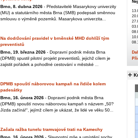
Nej
Brno, 8. dubna 2026
- Představitelé Masarykovy univerzity
13.
(MU) a statutárního města Brna (SMB) podepsali směnnou
20.
smlouvu o výměně pozemků. Masarykova univerzita...
27.
03.
08.
10.
Na dodržování pravidel v brněnské MHD dohlíží tým
08.
preventistů
Brno, 19. března 2026
- Dopravní podnik města Brna
Dal
(DPMB) spustil pilotní projekt preventistů, jejichž cílem je
Při
zajistit pořádek a pohodlné cestování v městské ...
K
DPMB spouští náborovou kampaň na řidiče kolem
padesátky
Brno, 16. února 2026
- Dopravní podnik města Brna
(DPMB) spouští novou náborovou kampaň s názvem „50?
Jízda začíná!“, jejímž cílem je ukázat, že lidé ve věku 50...
Začala ražba tunelu tramvajové trati na Kamechy
Brno, 16. února 2026
- Slavnostní mše a umístění sochy