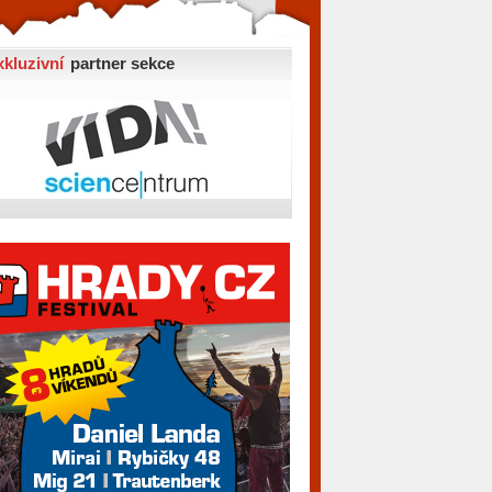
xkluzivní
partner sekce