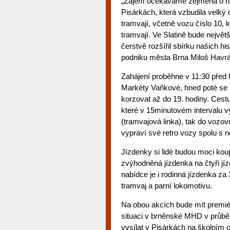
„Zájem očekáváme zejména o náv
Pisárkách, která vzbudila velký
tramvají, včetně vozu číslo 10, 
tramvají. Ve Slatině bude nejv
čerstvě rozšířil sbírku našich hi
podniku města Brna Miloš Havr
Zahájení proběhne v 11:30 před 
Markéty Vaňkové, hned poté se b
korzovat až do 19. hodiny. Cestu
které v 15minutovém intervalu v
(tramvajová linka), tak do vozov
vypraví své retro vozy spolu s 
Jízdenky si lidé budou moci koup
zvýhodněná jízdenka na čtyři jí
nabídce je i rodinná jízdenka za
tramvaj a parní lokomotivu.
Na obou akcích bude mít premié
situaci v brněnské MHD v průbě
vysílat v Pisárkách na školním o