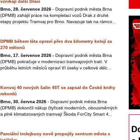
vznikají další Draci
Brno, 28. července 2026
- Dopravní podnik města Brna
(DPMB) zahájil práce na kompletaci vozů Drak z druhé
etapy projektu Tramvaj pro Brno. Navazuje tak na rámco...
DPMB během léta opraví přes dva kilometry kolejí za
270 milionů
Brno, 17. července 2026 -
Dopravní podnik města Brna
(DPMB) pokračuje v modernizaci tramvajových tratí. V
průběhu letních měsíců opraví tři úseky v celkové délc...
Konvoj 40 nových šalin 45T se zapsal do České knihy
rekordů
Brno, 30. června 2026
- Dopravní podnik města Brna
(DPMB) dokončil nákup čtyřiceti moderních, obousměrných
a plně klimatizovaných tramvají Škoda ForCity Smart 4...
Parciální trolejbusy nově propojily centrum města s