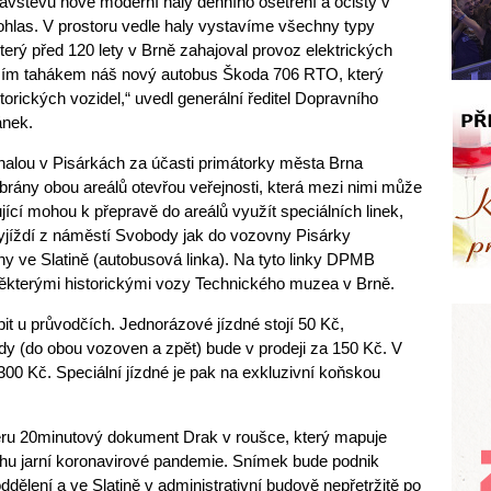
štěvu nové moderní haly denního ošetření a očisty v
 ohlas. V prostoru vedle haly vystavíme všechny typy
který před 120 lety v Brně zahajoval provoz elektrických
ětším tahákem náš nový autobus Škoda 706 RTO, který
storických vozidel,“ uvedl generální ředitel Dopravního
ánek.
halou v Pisárkách za účasti primátorky města Brna
rány obou areálů otevřou veřejnosti, která mezi nimi může
jící mohou k přepravě do areálů využít speciálních linek,
yjíždí z náměstí Svobody jak do vozovny Pisárky
ny ve Slatině (autobusová linka). Na tyto linky DPMB
některými historickými vozy Technického muzea v Brně.
it u průvodčích. Jednorázové jízdné stojí 50 Kč,
zdy (do obou vozoven a zpět) bude v prodeji za 150 Kč. V
 300 Kč. Speciální jízdné je pak na exkluzivní koňskou
ru 20minutový dokument Drak v roušce, který mapuje
hu jarní koronavirové pandemie. Snímek bude podnik
ddělení a ve Slatině v administrativní budově nepřetržitě po