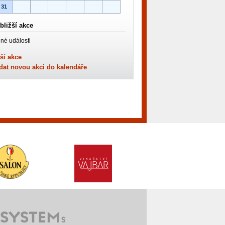
31
bližší akce
né události
ší akce
dat novou akci do kalendáře