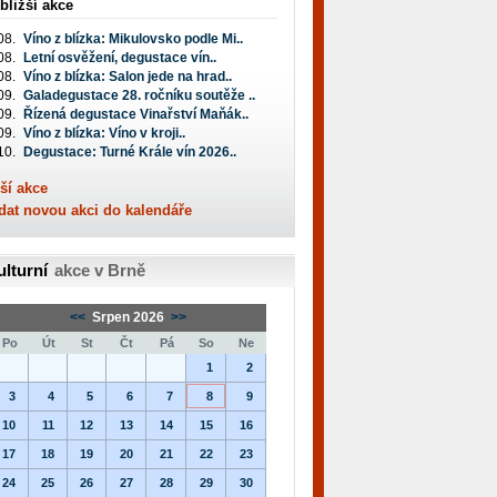
bližší akce
08.
Víno z blízka: Mikulovsko podle Mi..
08.
Letní osvěžení, degustace vín..
08.
Víno z blízka: Salon jede na hrad..
09.
Galadegustace 28. ročníku soutěže ..
09.
Řízená degustace Vinařství Maňák..
09.
Víno z blízka: Víno v kroji..
10.
Degustace: Turné Krále vín 2026..
ší akce
dat novou akci do kalendáře
ulturní
akce v Brně
<<
Srpen 2026
>>
Po
Út
St
Čt
Pá
So
Ne
1
2
3
4
5
6
7
8
9
10
11
12
13
14
15
16
17
18
19
20
21
22
23
24
25
26
27
28
29
30