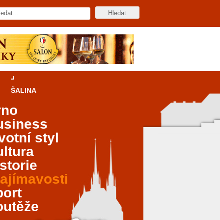
ŠALINA
rno
usiness
votní styl
ltura
storie
ajímavosti
port
outěže