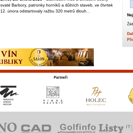
svaté Barbory, patronky horníků a důlních staveb, ve čtvrtek
12. února odstartovaly ražbu 320 metrů dlouh...
Nej
Žád
Dal
Při
Partneři