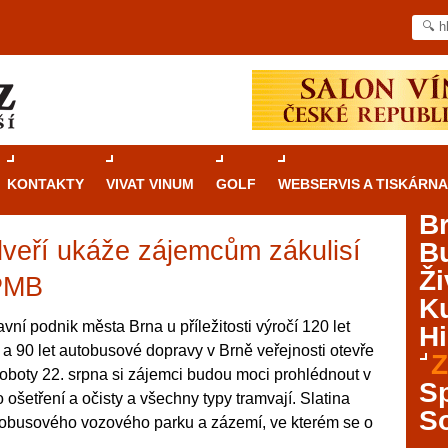
KONTAKTY
VIVAT VINUM
GOLF
WEBSERVIS A TISKÁRNA
B
veří ukáže zájemcům zákulisí
B
Průvodce
kasinovými hrami v Brně: Od
Ži
rulety po video automaty
PMB
Ku
Brno je městem známým pro zajímavé památky, skvělé
ní podnik města Brna u příležitosti výročí 120 let
Hi
restaurace, divadla a univerzity. Mimo jiné je ale také
 a 90 let autobusové dopravy v Brně veřejnosti otevře
Z
místem, kde si můžete legálně a bezpečně vyzkoušet
oboty 22. srpna si zájemci budou moci prohlédnout v
různé kasinové hry. V neustále kvetoucí moravské
S
ošetření a očisty a všechny typy tramvají. Slatina
metropoli naleznete širokou nabídku her od klasické
S
tobusového vozového parku a zázemí, ve kterém se o
rulety až po moderní automaty jak pro pravidelné
ráče. V...