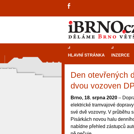
HLAVNÍ STRÁNKA
INZERCE
Den otevřených d
dvou vozoven D
Brno, 18. srpna 2020
– Doprav
elektrické tramvajové dopravy
své dvě vozovny. V průběhu s
Pisárkách novou halu denního 
nabídne přehled zástupců au
návštěvníky, tak pro příležitostné h
ně pečuje.