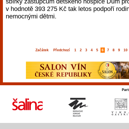
sbírky zástupcům dětského hospice Dům pro 
v hodnotě 393 275 Kč tak letos podpoří rodi
nemocnými dětmi.
Začátek
Předchozí
1
2
3
4
5
6
7
8
9
10
Part