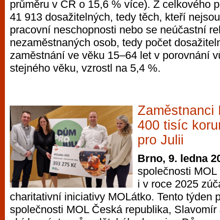
průměru v ČR o 15,6 % více). Z celkového 
41 913 dosažitelných, tedy těch, kteří nejso
pracovní neschopnosti nebo se neúčastní rek
nezaměstnaných osob, tedy počet dosažitel
zaměstnání ve věku 15–64 let v porovnání v
stejného věku, vzrostl na 5,4 %.
Zaměstnanci 
400 tisíc kor
pro Julii
Brno, 9. ledna 2
společnosti MOL 
i v roce 2025 zúč
charitativní iniciativy MOLátko. Tento týden
společnosti MOL Česká republika, Slavomír 