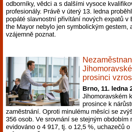
odborníky, vědci a s dalšími vysoce kvalifik
profesionály. Právě v úterý 13. ledna proběh
popáté slavnostní přivítání nových expatů v
the Mayor nebylo jen symbolickým gestem, a
vzájemně poznat.
Nezaměstnan
Jihomoravském
prosinci vzro
Brno, 11. ledna 
Jihomoravském kr
prosince k nárůs
zaměstnání. Oproti minulému měsíci se zvýš
356 osob. Ve srovnání se stejným obdobím 
evidováno o 4 917, tj. o 12,5 %, uchazečů o