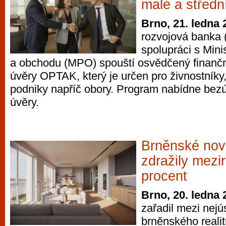
malé a středn
Brno, 21. ledna 
rozvojová banka
spolupráci s Min
a obchodu (MPO) spouští osvědčený finančn
úvěry OPTAK, který je určen pro živnostníky,
podniky napříč obory. Program nabídne bezú
úvěry.
Brněnské nov
zdražily mezi
procent
Brno, 20. ledna 
zařadil mezi nejús
brněnského realit