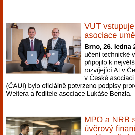
VUT vstupuje
asociace uměl
Brno, 26. ledna 
učení technické v
připojilo k největ
rozvíjející AI v 
v České asociaci
(ČAUI) bylo oficiálně potvrzeno podpisy pro
Weitera a ředitele asociace Lukáše Benzla.
MPO a NRB sp
úvěrový finan