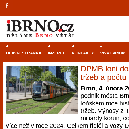
HLAVNÍ STRÁNKA
INZERCE
KONTAKTY
VIVAT VINUM
DPMB loni do
Průvodce
kasi
tržeb a počtu 
Brně: Od rulet
Brno, 4. února 
automaty
podnik města Br
loňském roce hist
Brno je měs
tržeb. Výnosy z j
zajímavé p
miliardy korun, c
restaurace, div
více než v roce 2024. Celkem řidiči a vozy 
Mimo jiné je ale také místem, kde si můžet