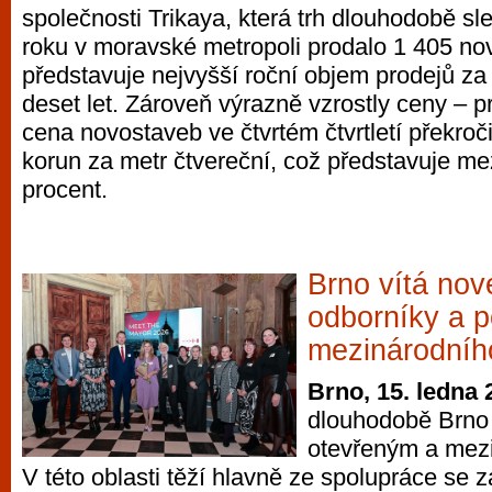
společnosti Trikaya, která trh dlouhodobě sl
roku v moravské metropoli prodalo 1 405 no
představuje nejvyšší roční objem prodejů za
deset let. Zároveň výrazně vzrostly ceny –
cena novostaveb ve čtvrtém čtvrtletí překročil
korun za metr čtvereční, což představuje mez
procent.
Brno vítá nov
odborníky a po
mezinárodníh
Brno, 15. ledna 
dlouhodobě Brno 
otevřeným a mez
V této oblasti těží hlavně ze spolupráce se 