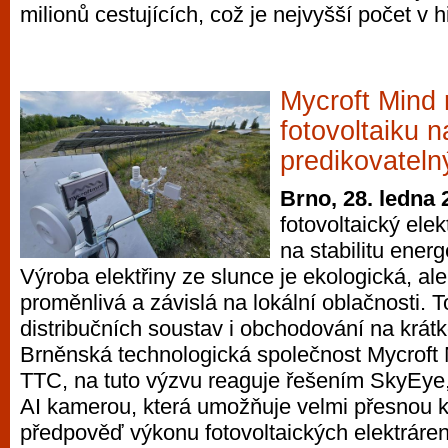
milionů cestujících, což je nejvyšší počet v h
vyzkoušet různé kasinové hry. V neustál
metropoli naleznete širokou nabídku her o
po moderní automaty jak pro pravidelné n
příležitostné hráče. V...
Mycroft Mind
fotovoltaiku n
predikovateln
Brno, 28. ledna 
fotovoltaický elek
na stabilitu energ
Výroba elektřiny ze slunce je ekologická, al
proměnlivá a závislá na lokální oblačnosti. T
distribučních soustav i obchodování na krát
Brněnská technologická společnost Mycroft 
TTC, na tuto výzvu reaguje řešením SkyEye, 
AI kamerou, která umožňuje velmi přesnou 
předpověď výkonu fotovoltaických elektráren