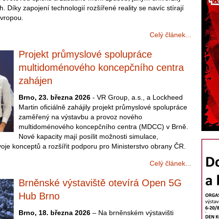
h. Díky zapojení technologií rozšířené reality se navíc stírají
Evropou.
Celý článek...
Projekt průmyslové spolupráce
multidoménového koncepčního centra
zahájen
Brno, 23. března 2026
- VR Group, a.s., a Lockheed
Martin oficiálně zahájily projekt průmyslové spolupráce
zaměřený na výstavbu a provoz nového
multidoménového koncepčního centra (MDCC) v Brně.
Nové kapacity mají posílit možnosti simulace,
oje konceptů a rozšířit podporu pro Ministerstvo obrany ČR.
Celý článek...
Brněnské výstaviště otevírá Open 5G
Hub Brno
Brno, 18. března 2026
– Na brněnském výstavišti