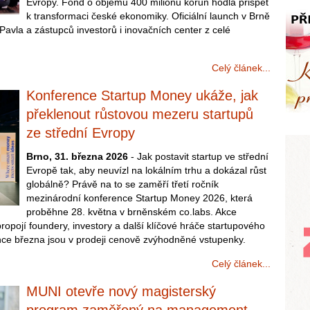
Evropy. Fond o objemu 400 milionů korun hodlá přispět
k transformaci české ekonomiky. Oficiální launch v Brně
Pavla a zástupců investorů i inovačních center z celé
Celý článek...
Konference Startup Money ukáže, jak
překlenout růstovou mezeru startupů
ze střední Evropy
Brno, 31. března 2026
- Jak postavit startup ve střední
Evropě tak, aby neuvízl na lokálním trhu a dokázal růst
globálně? Právě na to se zaměří třetí ročník
mezinárodní konference Startup Money 2026, která
proběhne 28. května v brněnském co.labs. Akce
opojí foundery, investory a další klíčové hráče startupového
ce března jsou v prodeji cenově zvýhodněné vstupenky.
Celý článek...
MUNI otevře nový magisterský