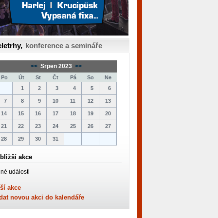
letrhy,
konference a semináře
<<
Srpen 2023
>>
Po
Út
St
Čt
Pá
So
Ne
1
2
3
4
5
6
7
8
9
10
11
12
13
14
15
16
17
18
19
20
21
22
23
24
25
26
27
28
29
30
31
bližší akce
né události
ší akce
dat novou akci do kalendáře