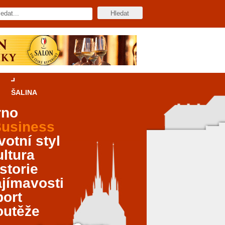
ŠALINA
rno
usiness
votní styl
ltura
storie
jímavosti
port
outěže