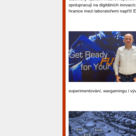
spolupracují na digitálních inovacíc
hranice mezi laboratořemi napříč 
experimentování, wargamingu i výv