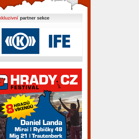
xkluzivní
partner sekce