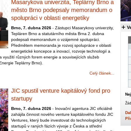
Masarykova univerzita, Teplárny Brno a
město Brno podepsaly memorandum o
spolupráci v oblasti energetiky
Ve
Brno, 7. dubna 2026
- Zástupci Masarykovy univerzity,
Tepláren Brno a statutárního města Brna 2. dubna
podepsali memorandum o vzájemné spolupráci.
Předmětem memoranda je rozvoj spolupráce v oblasti
energetické koncepce a inovací, rozvoje technologií a
a využití různých forem energie a souvisejících služeb
Energie Teplárny Brno).
Celý článek...
JIC spustil venture kapitálový fond pro
Nej
startupy
Žád
Brno, 7. dubna 2026
- Inovační agentura JIC oficiálně
Dal
zahájila činnost nového venture kapitálového fondu JIC
Při
Ventures, který bude investovat do technologických
startupů v raných fázích vývoje z Česka a střední