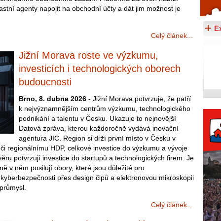
astní agenty napojit na obchodní účty a dát jim možnost je
Celý článek...
E
Celý článek...
Jižní Morava roste ve výzkumu,
investicích i technologických oborech
budoucnosti
Brno, 8. dubna 2026
- Jižní Morava potvrzuje, že patří
k nejvýznamnějším centrům výzkumu, technologického
podnikání a talentu v Česku. Ukazuje to nejnovější
Datová zpráva, kterou každoročně vydává inovační
agentura JIC. Region si drží první místo v Česku v
ůči regionálnímu HDP, celkové investice do výzkumu a vývoje
věru potvrzují investice do startupů a technologických firem. Je
ě v něm posilují obory, které jsou důležité pro
yberbezpečnosti přes design čipů a elektronovou mikroskopii
 průmysl.
Celý článek...