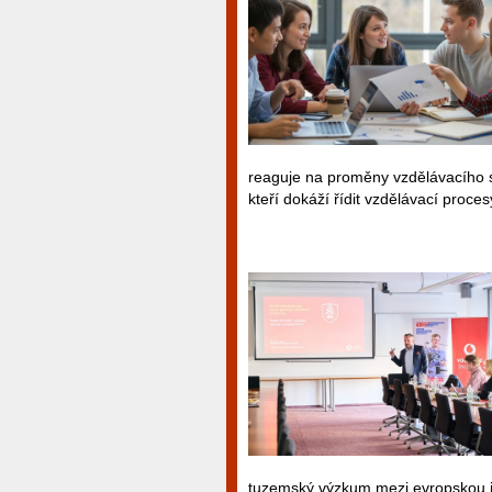
reaguje na proměny vzdělávacího sy
kteří dokáží řídit vzdělávací proc
tuzemský výzkum mezi evropskou i