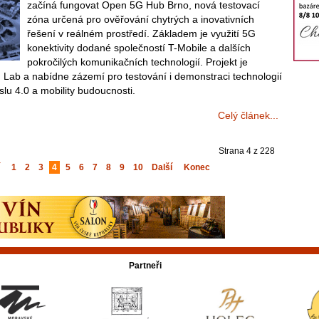
začíná fungovat Open 5G Hub Brno, nová testovací
zóna určená pro ověřování chytrých a inovativních
řešení v reálném prostředí. Základem je využití 5G
konektivity dodané společností T-Mobile a dalších
pokročilých komunikačních technologií. Projekt je
g Lab a nabídne zázemí pro testování i demonstraci technologií
slu 4.0 a mobility budoucnosti.
Celý článek...
Strana 4 z 228
1
2
3
4
5
6
7
8
9
10
Další
Konec
Partneři