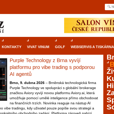
KONTAKTY
VIVAT VINUM
GOLF
WEBSERVIS A TISKÁRNA
B
Purple Technology z Brna vyvíjí
B
Průvodce
kasinovými hrami v Brně: Od
platformu pro vibe trading s podporou
Ži
rulety po video automaty
AI agentů
Ku
Brno je městem známým pro zajímavé památky, skvělé
Brno, 9. dubna 2026
– Brněnská technologická firma
Hi
restaurace, divadla a univerzity. Mimo jiné je ale také
Purple Technology ve spolupráci s globální brokerage
Za
místem, kde si můžete legálně a bezpečně vyzkoušet
značkou Axiory vyvíjí novou platformu Axiory.ai, která
různé kasinové hry. V neustále kvetoucí moravské
umožňuje pomocí umělé inteligence přímo obchodovat
S
metropoli naleznete širokou nabídku her od klasické
na finančních trzích. Novinka reaguje na nástup AI
S
rulety až po moderní automaty jak pro pravidelné
o vibe tradingu, kdy uživatel pouze popíše svou strategii a
ráče. V...
konkrétního obchodního zadání. Platforma zároveň nabízí