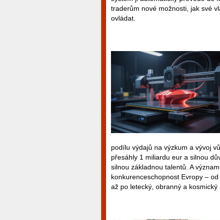
traderům nové možnosti, jak své vl
ovládat.
podílu výdajů na výzkum a vývoj v
přesáhly 1 miliardu eur a silnou dů
silnou základnou talentů. A významn
konkurenceschopnost Evropy – od k
až po letecký, obranný a kosmický