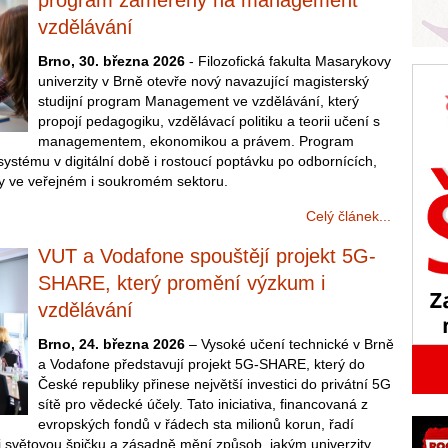
program zaměřený na management
vzdělávání
Brno, 30. března 2026
- Filozofická fakulta Masarykovy
univerzity v Brně otevře nový navazující magisterský
studijní program Management ve vzdělávání, který
propojí pedagogiku, vzdělávací politiku a teorii učení s
managementem, ekonomikou a právem. Program
stému v digitální době i rostoucí poptávku po odbornících,
esy ve veřejném i soukromém sektoru.
Celý článek...
VUT a Vodafone spouštějí projekt 5G-
SHARE, který promění výzkum i
vzdělávání
Brno, 24. března 2026
– Vysoké učení technické v Brně
a Vodafone představují projekt 5G-SHARE, který do
České republiky přinese největší investici do privátní 5G
sítě pro vědecké účely. Tato iniciativa, financovaná z
evropských fondů v řádech sta milionů korun, řadí
 světovou špičku a zásadně mění způsob, jakým univerzity