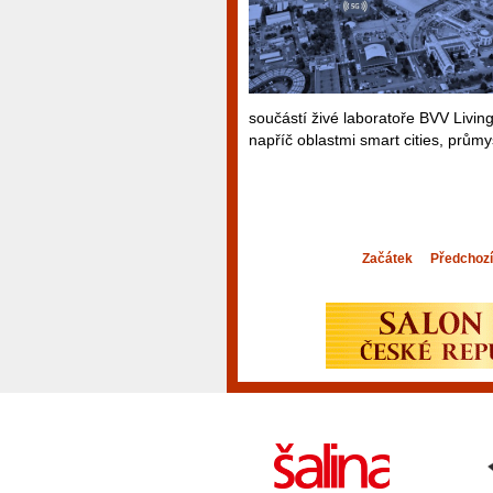
součástí živé laboratoře BVV Livin
napříč oblastmi smart cities, průmy
Začátek
Předchozí