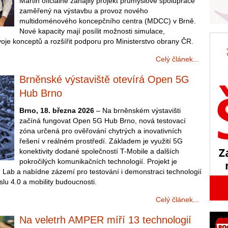
Martin oficiálně zahájily projekt průmyslové spolupráce
zaměřený na výstavbu a provoz nového
multidoménového koncepčního centra (MDCC) v Brně.
Nové kapacity mají posílit možnosti simulace,
oje konceptů a rozšířit podporu pro Ministerstvo obrany ČR.
Celý článek...
Brněnské výstaviště otevírá Open 5G
Hub Brno
Brno, 18. března 2026
– Na brněnském výstavišti
začíná fungovat Open 5G Hub Brno, nová testovací
zóna určená pro ověřování chytrých a inovativních
řešení v reálném prostředí. Základem je využití 5G
konektivity dodané společností T-Mobile a dalších
pokročilých komunikačních technologií. Projekt je
g Lab a nabídne zázemí pro testování i demonstraci technologií
slu 4.0 a mobility budoucnosti.
Celý článek...
Na veletrh AMPER míří 13 technologií