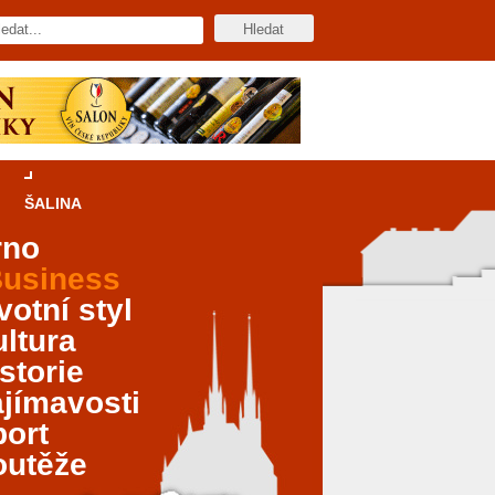
ŠALINA
rno
usiness
votní styl
ltura
storie
jímavosti
port
outěže