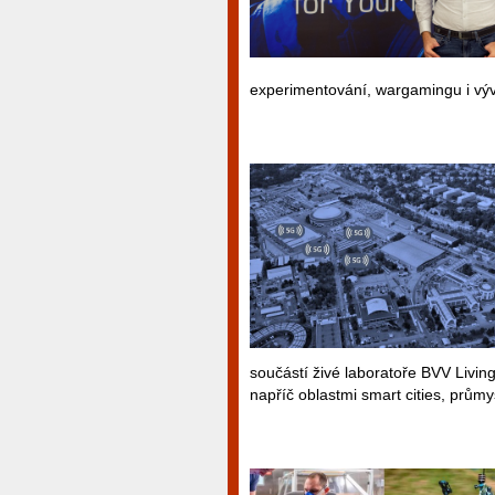
experimentování, wargamingu i výv
součástí živé laboratoře BVV Livin
napříč oblastmi smart cities, průmy