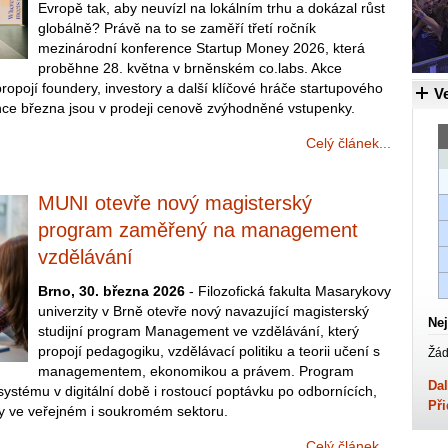
Evropě tak, aby neuvízl na lokálním trhu a dokázal růst
globálně? Právě na to se zaměří třetí ročník
mezinárodní konference Startup Money 2026, která
proběhne 28. května v brněnském co.labs. Akce
opojí foundery, investory a další klíčové hráče startupového
Ve
ce března jsou v prodeji cenově zvýhodněné vstupenky.
Celý článek...
MUNI otevře nový magisterský
program zaměřený na management
vzdělávání
Brno, 30. března 2026
- Filozofická fakulta Masarykovy
univerzity v Brně otevře nový navazující magisterský
Nej
studijní program Management ve vzdělávání, který
propojí pedagogiku, vzdělávací politiku a teorii učení s
Žád
managementem, ekonomikou a právem. Program
Dal
stému v digitální době i rostoucí poptávku po odbornících,
Při
esy ve veřejném i soukromém sektoru.
Celý článek...