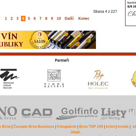
Strana 4 z 227
1
2
3
4
5
6
7
8
9
10
Další
Konec
Partneři
k Brno
|
Časopis Brno Business
|
Fotogalerie
|
Brno TOP 100
|
krimi
|
trends
|
s
údajů.