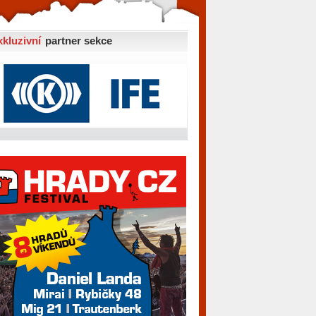
xkluzivní
partner sekce