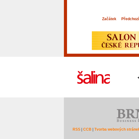
Začátek
Předchozí
RSS
|
CCB
|
Tvorba webových stráne