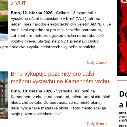
z VUT
Brno, 12. března 2026
- Celkem 13 exponátů z
Vysokého učení technického v Brně (VUT) míří na
letošní mezinárodní elektrotechnický veletrh AMPER. Je
mezi nimi experiment pro misi českého astronauta,
zařízení pro meteorologickou družici nebo robotické
vozítko Freya. Startupisté z VUT představí chytrý
ro praktickou výuku elektrotechniky nebo robotický
Celý článek...
Brno vykupuje pozemky pro další
možnou výstavbu na Kamenném vrchu
Brno, 10. března 2026
- Výstavba 300 bytů na
Kamenném vrchu je na spadnutí, město pro ni aktuálně
hledá zhotovitele. Do budoucna se na místě plánují i
další byty a také mateřská škola. Proto město sceluje
svoje pozemkové vlastnictví.
Celý článek...