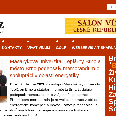
KONTAKTY
VIVAT VINUM
GOLF
WEBSERVIS A TISKÁRNA
B
Masarykova univerzita, Teplárny Brno a
B
Průvodce
kasinovými hrami v Brně: Od
město Brno podepsaly memorandum o
Ži
rulety po video automaty
spolupráci v oblasti energetiky
Ku
Brno je městem známým pro zajímavé památky, skvělé
Brno, 7. dubna 2026
- Zástupci Masarykovy univerzity,
Hi
restaurace, divadla a univerzity. Mimo jiné je ale také
Tepláren Brno a statutárního města Brna 2. dubna
Za
místem, kde si můžete legálně a bezpečně vyzkoušet
podepsali memorandum o vzájemné spolupráci.
různé kasinové hry. V neustále kvetoucí moravské
Předmětem memoranda je rozvoj spolupráce v oblasti
S
metropoli naleznete širokou nabídku her od klasické
energetické koncepce a inovací, rozvoje technologií a
S
rulety až po moderní automaty jak pro pravidelné
a využití různých forem energie a souvisejících služeb
ráče. V...
Energie Teplárny Brno).