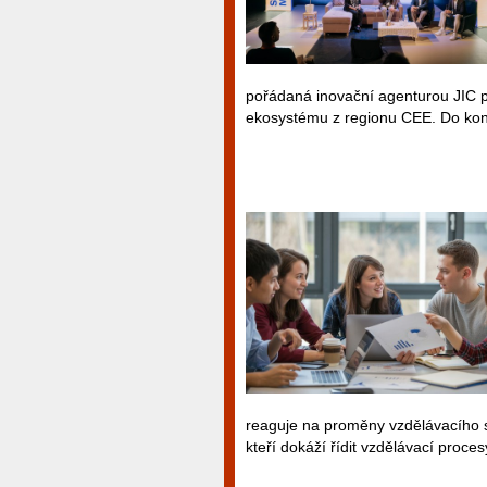
pořádaná inovační agenturou JIC pr
ekosystému z regionu CEE. Do kon
reaguje na proměny vzdělávacího sy
kteří dokáží řídit vzdělávací proc