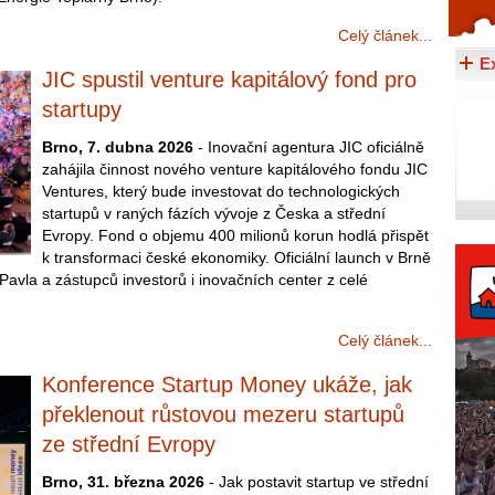
Celý článek...
Celý článek...
E
JIC spustil venture kapitálový fond pro
startupy
Brno, 7. dubna 2026
- Inovační agentura JIC oficiálně
zahájila činnost nového venture kapitálového fondu JIC
Ventures, který bude investovat do technologických
startupů v raných fázích vývoje z Česka a střední
Evropy. Fond o objemu 400 milionů korun hodlá přispět
k transformaci české ekonomiky. Oficiální launch v Brně
Pavla a zástupců investorů i inovačních center z celé
Celý článek...
Konference Startup Money ukáže, jak
překlenout růstovou mezeru startupů
ze střední Evropy
Brno, 31. března 2026
- Jak postavit startup ve střední