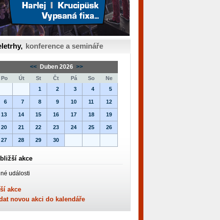
letrhy,
konference a semináře
<<
Duben 2026
>>
Po
Út
St
Čt
Pá
So
Ne
1
2
3
4
5
6
7
8
9
10
11
12
13
14
15
16
17
18
19
20
21
22
23
24
25
26
27
28
29
30
bližší akce
né události
ší akce
dat novou akci do kalendáře