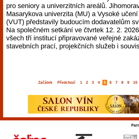
pro seniory a univerzitních areálů. Jihomorav
Masarykova univerzita (MU) a Vysoké učení 
(VUT) představily budoucím dodavatelům své
Na společném setkání ve čtvrtek 12. 2. 2026 p
všech tří institucí připravované veřejné zaká
stavebních prací, projekčních služeb i souvi
Začátek
Předchozí
1
2
3
4
5
6
7
8
9
10
Part