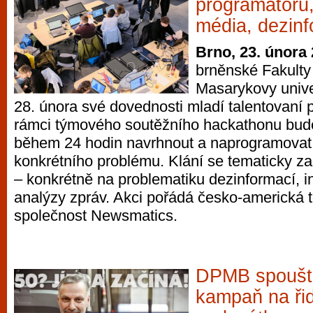
programátorů
média, dezinf
Brno, 23. února
brněnské Fakulty 
Masarykovy unive
28. února své dovednosti mladí talentovaní 
rámci týmového soutěžního hackathonu bude
během 24 hodin navrhnout a naprogramovat 
konkrétního problému. Klání se tematicky za
– konkrétně na problematiku dezinformací, 
analýzy zpráv. Akci pořádá česko-americká 
společnost Newsmatics.
DPMB spoušt
kampaň na ři