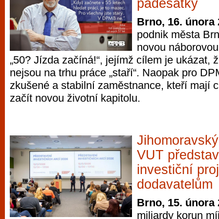
padesátky
Brno, 16. února
podnik města Br
novou náborovo
„50? Jízda začíná!“, jejímž cílem je ukázat, 
nejsou na trhu práce „staří“. Naopak pro DP
zkušené a stabilní zaměstnance, kteří mají 
začít novou životní kapitolu.
Jihomoravský
VUT představi
investiční pr
dodavatelům
Brno, 15. února
miliardy korun mí