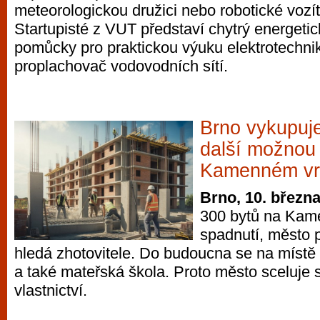
meteorologickou družici nebo robotické vozí
vyzkoušet různé kasinové hry. V neustál
Startupisté z VUT představí chytrý energet
metropoli naleznete širokou nabídku her o
pomůcky pro praktickou výuku elektrotechni
po moderní automaty jak pro pravidelné n
proplachovač vodovodních sítí.
příležitostné hráče. V...
Brno vykupuj
další možnou
Kamenném vr
Brno, 10. březn
300 bytů na Kam
spadnutí, město p
hledá zhotovitele. Do budoucna se na místě p
a také mateřská škola. Proto město sceluje
vlastnictví.