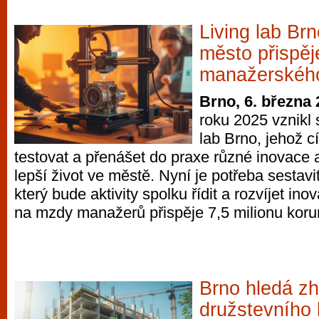
Living lab Brn
město přispěj
manažerskéh
Brno, 6. března
roku 2025 vznikl
lab Brno, jehož c
testovat a přenášet do praxe různé inovace 
lepší život ve městě. Nyní je potřeba sestav
který bude aktivity spolku řídit a rozvíjet ino
na mzdy manažerů přispěje 7,5 milionu korun
Brno hledá zh
družstevního 