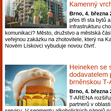
Kamenný vrch 
Brno, 4. března
přes tři sta bytů
infrastrukturu ch
komunikací? Město, družstvo a městská část
veřejnou zakázku na zhotovitele, který na 
Novém Lískovci vybuduje novou čtvrť.
Heineken se 
dodavatelem 
brněnskou T
Brno, 4. března
T-ARENA rozšiřuj
partnerů v oblast
servisu. V segmentu alkoholických nápojů n