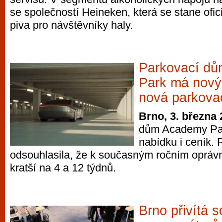
se společností Heineken, která se stane ofi
piva pro návštěvníky haly.
Parkovací d
Park má nový 
nová parkova
Brno, 3. března
dům Academy Park
nabídku i ceník.
odsouhlasila, že k současným ročním opráv
kratší na 4 a 12 týdnů.
Brno přivítá 