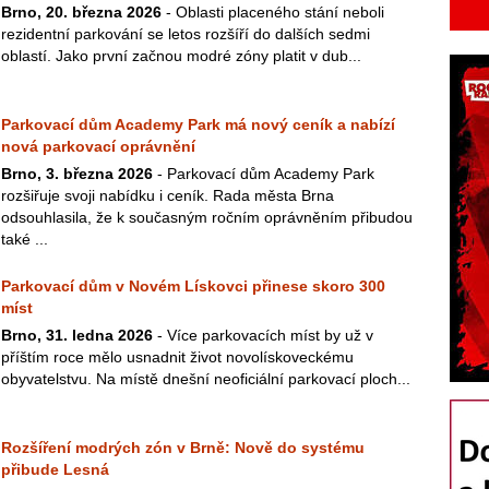
Brno, 20. března 2026
- Oblasti placeného stání neboli
rezidentní parkování se letos rozšíří do dalších sedmi
oblastí. Jako první začnou modré zóny platit v dub...
Parkovací dům Academy Park má nový ceník a nabízí
nová parkovací oprávnění
Brno, 3. března 2026
- Parkovací dům Academy Park
rozšiřuje svoji nabídku i ceník. Rada města Brna
odsouhlasila, že k současným ročním oprávněním přibudou
také ...
Parkovací dům v Novém Lískovci přinese skoro 300
míst
Brno, 31. ledna 2026
- Více parkovacích míst by už v
příštím roce mělo usnadnit život novolískoveckému
obyvatelstvu. Na místě dnešní neoficiální parkovací ploch...
Rozšíření modrých zón v Brně: Nově do systému
přibude Lesná