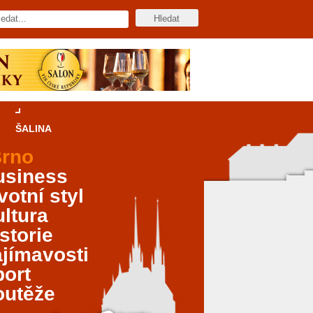
ŠALINA
rno
usiness
votní styl
ltura
storie
jímavosti
port
outěže