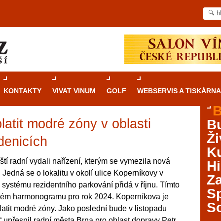
KONTAKTY
VIVAT VINUM
GOLF
WEBSERVIS A TISKÁRNA
B
latit modré zóny v oblasti
B
Průvodce
kasinovými hrami v Brně: Od
Ži
rulety po video automaty
denicích
Ku
Brno je městem známým pro zajímavé památky, skvělé
ští radní vydali nařízení, kterým se vymezila nová
Hi
restaurace, divadla a univerzity. Mimo jiné je ale také
 Jedná se o lokalitu v okolí ulice Koperníkovy v
Za
místem, kde si můžete legálně a bezpečně vyzkoušet
 systému rezidentního parkování přidá v říjnu. Tímto
různé kasinové hry. V neustále kvetoucí moravské
S
ném harmonogramu pro rok 2024. Koperníkova je
metropoli naleznete širokou nabídku her od klasické
S
atit modré zóny. Jako poslední bude v listopadu
rulety až po moderní automaty jak pro pravidelné
ráče. V...
“ upřesnil radní města Brna pro oblast dopravy Petr