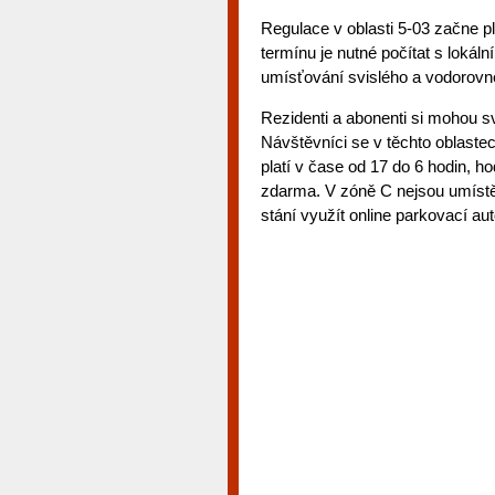
Regulace v oblasti 5-03 začne pl
termínu je nutné počítat s lokál
umísťování svislého a vodorovn
Rezidenti a abonenti si mohou s
Návštěvníci se v těchto oblastec
platí v čase od 17 do 6 hodin, h
zdarma. V zóně C nejsou umístě
stání využít online parkovací au