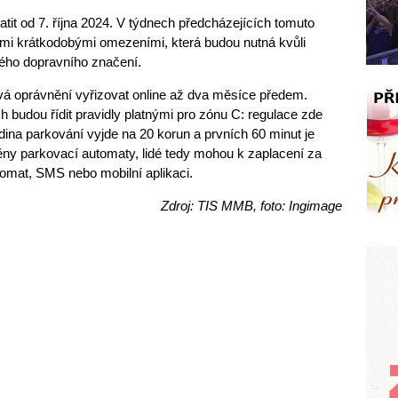
atit od 7. října 2024. V týdnech předcházejících tomuto
ními krátkodobými omezeními, která budou nutná kvůli
ého dopravního značení.
vá oprávnění vyřizovat online až dva měsíce předem.
h budou řídit pravidly platnými pro zónu C: regulace zde
odina parkování vyjde na 20 korun a prvních 60 minut je
ny parkovací automaty, lidé tedy mohou k zaplacení za
tomat, SMS nebo mobilní aplikaci.
Zdroj: TIS MMB, foto: Ingimage