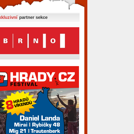
xkluzivní
partner sekce