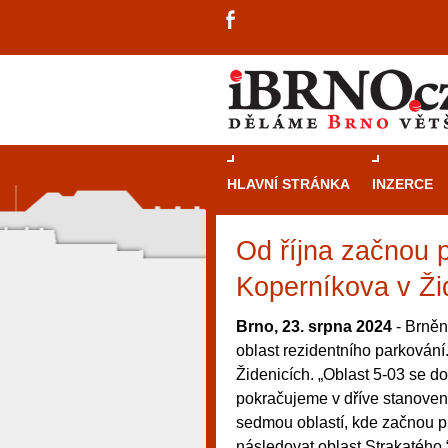
HLAVNÍ STRÁNKA
INZERCE
Od října začnou p
Koperníkova v Ži
Brno, 23. srpna 2024
- Brněn
oblast rezidentního parkování.
Židenicích. „Oblast 5-03 se do
pokračujeme v dříve stanove
sedmou oblastí, kde začnou pl
návštěvníky, tak pro příležitostné h
následovat oblast Strakatého,