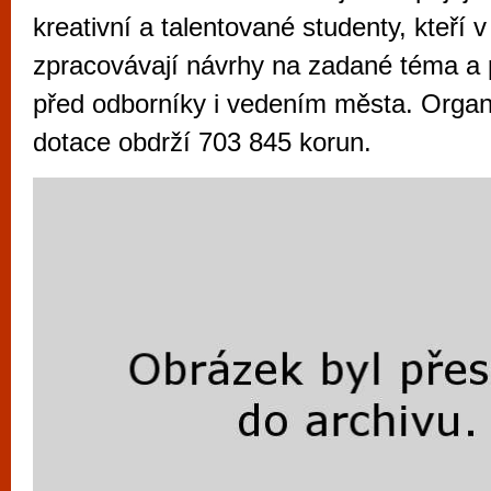
vyzkoušet různé kasinové hry. V neustál
kreativní a talentované studenty, kteří 
metropoli naleznete širokou nabídku her o
zpracovávají návrhy na zadané téma a p
po moderní automaty jak pro pravidelné n
před odborníky i vedením města. Organ
příležitostné hráče. V...
dotace obdrží 703 845 korun.