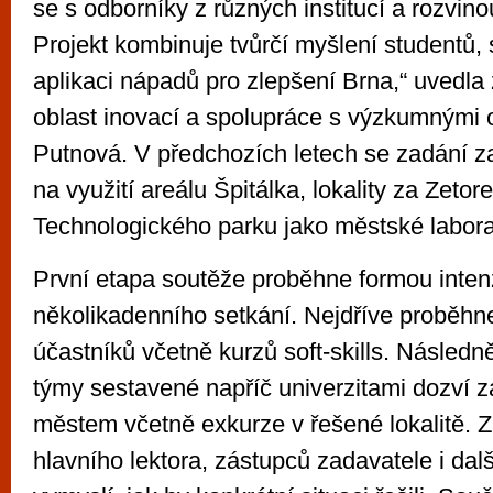
se s odborníky z různých institucí a rozvinou
Projekt kombinuje tvůrčí myšlení studentů, 
aplikaci nápadů pro zlepšení Brna,“ uvedla 
oblast inovací a spolupráce s výzkumnými
Putnová. V předchozích letech se zadání z
na využití areálu Špitálka, lokality za Zetore
Technologického parku jako městské labora
První etapa soutěže proběhne formou inten
několikadenního setkání. Nejdříve proběhn
účastníků včetně kurzů soft-skills. Následn
týmy sestavené napříč univerzitami dozví 
městem včetně exkurze v řešené lokalitě. 
hlavního lektora, zástupců zadavatele i dal