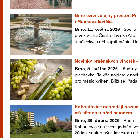
Brno oživí veřejný prostor: P
i Muchova lavička
Brno, 11. května 2026
- Socha 
prvek v ulici Česká, lavička Alf
uměleckých děl zajistí město. Ra
Novinky brněnských vinoték 
Brno, 5. května 2026
– Bubliny,
plechovka. To vše najdete v nov
pro měsíc květen. Blíží se i řada
Kohoutovice neprodají pozem
má přednost před betonem
Brno, 30. dubna 2026
- Rada m
Kohoutovice na svém jednání ve
žádost soukromých investorů o