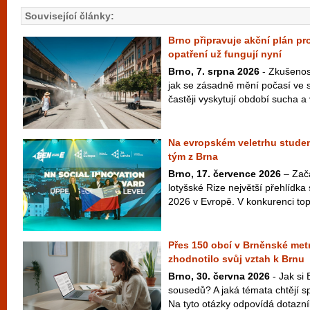
Související články:
Brno připravuje akční plán pro
opatření už fungují nyní
Brno, 7. srpna 2026
- Zkušenost
jak se zásadně mění počasí ve s
častěji vyskytují období sucha a v
Na evropském veletrhu studen
tým z Brna
Brno, 17. července 2026
– Začá
lotyšské Rize největší přehlídk
2026 v Evropě. V konkurenci to
Přes 150 obcí v Brněnské metr
zhodnotilo svůj vztah k Brnu
Brno, 30. června 2026
- Jak si 
sousedů? A jaká témata chtějí s
Na tyto otázky odpovídá dotazní