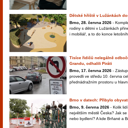
Dětské hřiště v Lužánkách d
Brno, 28. června 2026
- Komple
rodiny s dětmi v Lužánkách přin
i mobiliář, a to do konce letošní
Tisíce řidičů nelegálně odboč
Grandu, odhalili Piráti
Brno, 17. června 2026
- Zástupc
provedli ve středu 10. června ce
přednádražním prostoru u hlavní
Brno v datech: Přibylo obyvate
Brno, 9. června 2026
- Kolik li
největším městě Česka? Jak se 
nebo bydlení? A kde Brňané a Br