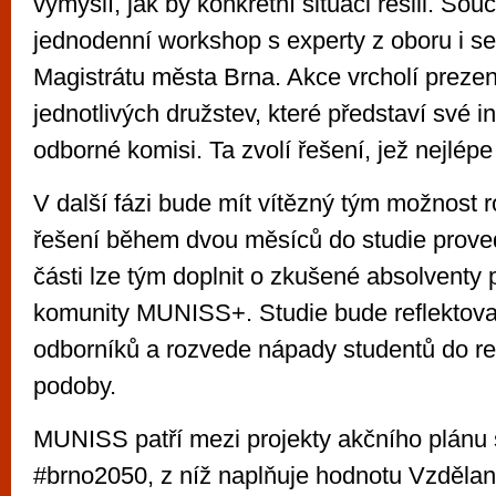
vymyslí, jak by konkrétní situaci řešili. Sou
jednodenní workshop s experty z oboru i s
Magistrátu města Brna. Akce vrcholí preze
jednotlivých družstev, které představí své i
odborné komisi. Ta zvolí řešení, jež nejlépe
V další fázi bude mít vítězný tým možnost 
řešení během dvou měsíců do studie provedi
části lze tým doplnit o zkušené absolventy 
komunity MUNISS+. Studie bude reflektova
odborníků a rozvede nápady studentů do re
podoby.
MUNISS patří mezi projekty akčního plánu 
#brno2050, z níž naplňuje hodnotu Vzdělané