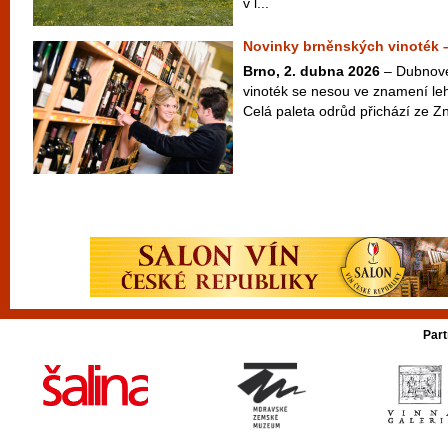
v l...
Novinky brněnských vinoték 
Brno, 2. dubna 2026
– Dubnové
vinoték se nesou ve znamení leh
Celá paleta odrůd přichází ze Zn
Part