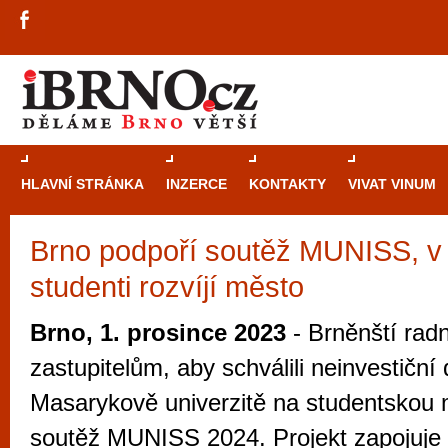
HLAVNÍ STRÁNKA
INZERCE
KONTAKTY
VIVAT VINUM
Brno podpoří soutěž MUNISS, v n
Průvodce
kasi
studenti rozvíjí město
Brně: Od rulet
automaty
Brno, 1. prosince 2023
- Brněnští radn
Brno je měs
zastupitelům, aby schválili neinvestiční 
zajímavé p
Masarykově univerzitě na studentskou m
restaurace, div
soutěž MUNISS 2024. Projekt zapojuje 
Mimo jiné je ale také místem, kde si můžet