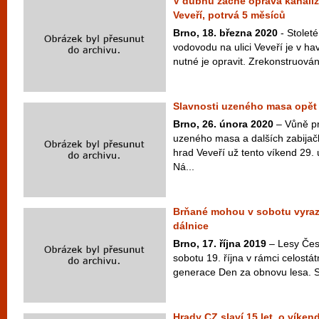
V dubnu začne oprava kanali
Veveří, potrvá 5 měsíců
Brno, 18. března 2020
- Stoleté
vodovodu na ulici Veveří je v hav
nutné je opravit. Zrekonstruován
Slavnosti uzeného masa opět 
Brno, 26. února 2020
– Vůně p
uzeného masa a dalších zabijač
hrad Veveří už tento víkend 29.
Ná...
Brňané mohou v sobotu vyrazi
dálnice
Brno, 17. října 2019
– Lesy Česk
sobotu 19. října v rámci celostá
generace Den za obnovu lesa. S
Hrady CZ slaví 15 let, o víkend