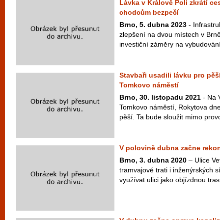
Lávka v Králově Poli zkrátí ces
chodcům bezpečí
Brno, 5. dubna 2023
- Infrastr
zlepšení na dvou místech v Brně.
investiční záměry na vybudování 
Stavbaři usadili lávku pro pě
Tomkovo náměstí
Brno, 30. listopadu 2021
- Na 
Tomkovo náměstí, Rokytova dnes 
pěší. Ta bude sloužit mimo prov
V polovině dubna začne rekon
Brno, 3. dubna 2020
– Ulice Ve
tramvajové trati i inženýrských 
využívat ulici jako objízdnou tras