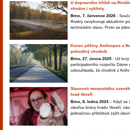
U dopravního hřiště na Riviéř
chodce i cyklisty
Brno, 7. července 2026
- Souča
Riviéry nevyhovuje aktuálním 
technickém stavu. Proto se plán
Konec pěšiny, Anthropos a No
pohodlný chodník
Brno, 27. února 2025
- Už brzy 
participativního rozpočtu Dáme
odsouhlasila, že chodník z Anth
Slavnosti moravského uzenéh
hrad Veveří
Brno, 8. ledna 2024
– Když se 
otevřou brány hradu Veveří, náv
jedinečnou příležitost zažít slavn