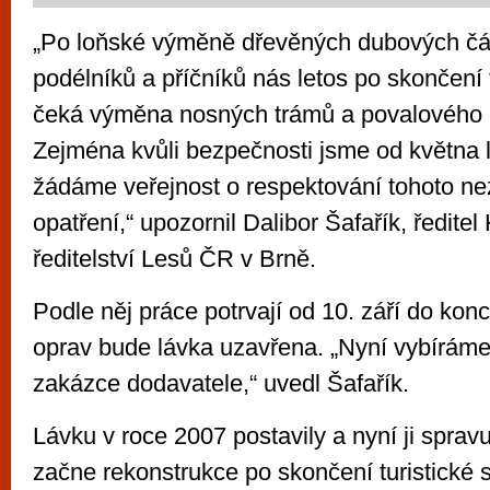
„Po loňské výměně dřevěných dubových čás
podélníků a příčníků nás letos po skončení 
čeká výměna nosných trámů a povalového 
Zejména kvůli bezpečnosti jsme od května l
žádáme veřejnost o respektování tohoto n
opatření,“ upozornil Dalibor Šafařík, ředitel
ředitelství Lesů ČR v Brně.
Podle něj práce potrvají od 10. září do kon
oprav bude lávka uzavřena. „Nyní vybíráme
zakázce dodavatele,“ uvedl Šafařík.
Lávku v roce 2007 postavily a nyní ji spravu
začne rekonstrukce po skončení turistické 