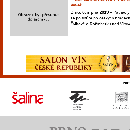
Veveří
Brno, 6. srpna 2019
– Patnáctý 
se po šňůře po českých hradech
Švihově a Rožmberku nad Vltavo
Part