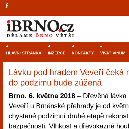
HLAVNÍ STRÁNKA
INZERCE
KONTAKTY
VIVAT VINUM
Lávku pod hradem Veveří čeká r
Průvodce
kasi
do podzimu bude zúžená
Brně: Od rulet
automaty
Brno, 6. května 2018
– Dřevěná lávka
Brno je měs
Veveří u Brněnské přehrady je od květn
zajímavé p
chystané podzimní druhé etapě rekonstr
restaurace, div
bezpečnosti. Vlhkost a dřevokazné houb
Mimo jiné je ale také místem, kde si můžet