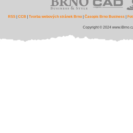
RSS
|
CCB
|
Tvorba webových stránek Brno
|
Časopis Brno Business
|
Fot
Copyright © 2024 www.iBrno.c