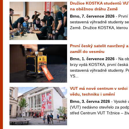
Družice KOSTKA studentů VU
na oběžnou dráhu Země
Brno, 7. července 2026
- První
sestavená výhradně studenty se
Země. Družice KOSTKA, kterou vy
První český satelit navržený 
zamíří do vesmíru
Brno, 1. července 2026
- Na ob
brzy vydá KOSTKA, první česká 
sestavená výhradně studenty. P
YS...
VUT má nové centrum v srdci B
vědu, techniku i umění
Brno, 3. června 2026
- Vysoké 
(VUT) nedávno otevřelo za podp
střed Centrum VUT Tržnice – živý