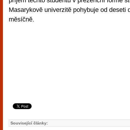
příjem těchto studentů v prezenční formě s
Masarykově univerzitě pohybuje od deseti d
měsíčně.
Související články: