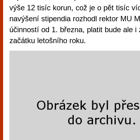
vyzkoušet různé kasinové hry. V neustál
výše 12 tisíc korun, což je o pět tisíc 
metropoli naleznete širokou nabídku her o
navýšení stipendia rozhodl rektor MU M
po moderní automaty jak pro pravidelné n
účinností od 1. března, platit bude ale i
příležitostné hráče. V...
začátku letošního roku.