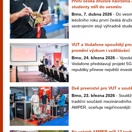
První česká družice navržená
studenty míří do vesmíru
Brno, 7. dubna 2026
- Do vesmí
letošního roku první česká druž
sestrojením stojí výhradně studen
VUT a Vodafone spouštějí pro
promění výzkum i vzdělávání
Brno, 24. března 2026
– Vysoké
Vodafone představují projekt 5
republiky přinese největší investic
Dvě prvenství pro VUT v sou
Brno, 23. března 2026
- Soutěž
tradiční součástí mezinárodního
AMPER, oceňuje nejpřínosnější e
Na veletrh AMPER míří 13 tech