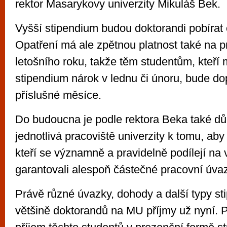
rektor Masarykovy univerzity Mikuláš Bek.
Vyšší stipendium budou doktorandi pobírat
Opatření má ale zpětnou platnost také na 
letošního roku, takže těm studentům, kteří 
stipendium nárok v lednu či únoru, bude do
příslušné měsíce.
Do budoucna je podle rektora Beka také důl
jednotlivá pracoviště univerzity k tomu, a
kteří se významně a pravidelně podílejí na
garantovali alespoň částečné pracovní úva
Právě různé úvazky, dohody a další typy sti
většině doktorandů na MU příjmy už nyní.