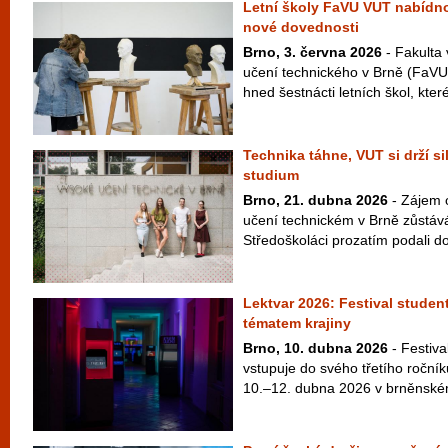
Letní školy FaVU VUT nabídno
nové dovednosti
Brno, 3. června 2026
- Fakulta
učení technického v Brně (FaVU V
hned šestnácti letních škol, které
Technika táhne, VUT si drží s
studium
Brno, 21. dubna 2026
- Zájem 
učení technickém v Brně zůstává
Středoškoláci prozatím podali do
Lektvar 2026: Festival studen
tématem krajiny
Brno, 10. dubna 2026
- Festiva
vstupuje do svého třetího ročníku
10.–12. dubna 2026 v brněnském