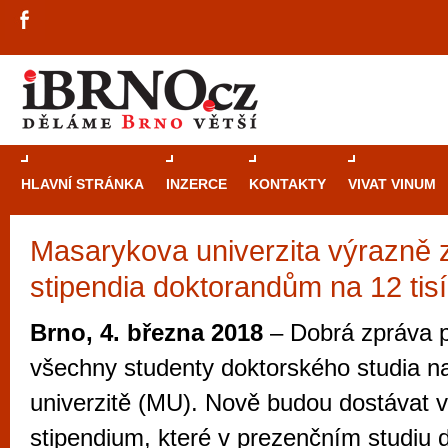
HLAVNÍ STRÁNKA
INZERCE
KONTAKTY
VIVAT VINUM
Masarykova univerzita výrazně z
Průvodce
kasi
stipendia doktorandům na 12 tis
Brně: Od rulet
automaty
Brno, 4. března 2018
– Dobrá zpráva p
Brno je měs
všechny studenty doktorského studia 
zajímavé p
univerzitě (MU). Nově budou dostávat 
restaurace, div
stipendium, které v prezenčním studiu
Mimo jiné je ale také místem, kde si můžet