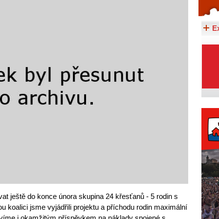
Celý článek...
E
t ještě do konce února skupina 24 křesťanů - 5 rodin s
u koalici jsme vyjádřili projektu a příchodu rodin maximální
evíme i okamžitým příspěvkem na náklady spojené s