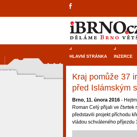
HLAVNÍ STRÁNKA
INZERCE
Kraj pomůže 37 i
před Islámským 
Brno, 11. února 2016
- Hejtm
Roman Celý přijali ve čtvrtek
představili projekt příchodu k
vládou schváleného příjezdu 
návštěvníky, tak pro příležitostné h