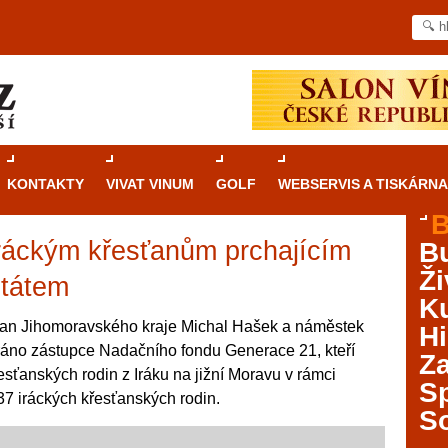
KONTAKTY
VIVAT VINUM
GOLF
WEBSERVIS A TISKÁRNA
B
ráckým křesťanům prchajícím
B
Průvodce
kasinovými hrami v Brně: Od
Ži
rulety po video automaty
státem
Ku
Brno je městem známým pro zajímavé památky, skvělé
an Jihomoravského kraje Michal Hašek a náměstek
Hi
restaurace, divadla a univerzity. Mimo jiné je ale také
 ráno zástupce Nadačního fondu Generace 21, kteří
Za
místem, kde si můžete legálně a bezpečně vyzkoušet
řesťanských rodin z Iráku na jižní Moravu v rámci
různé kasinové hry. V neustále kvetoucí moravské
S
37 iráckých křesťanských rodin.
metropoli naleznete širokou nabídku her od klasické
S
rulety až po moderní automaty jak pro pravidelné
ráče. V...