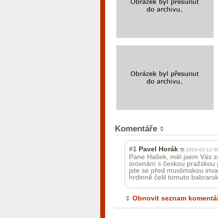
Komentáře
#1
Pavel Horák
2016-02-12 0
Pane Hašek, měl jsem Vás z
srovnání s českou pražskou p
jste se před muslimskou invaz
hrdinně čelil tomuto babrars
Obnovit seznam komentá