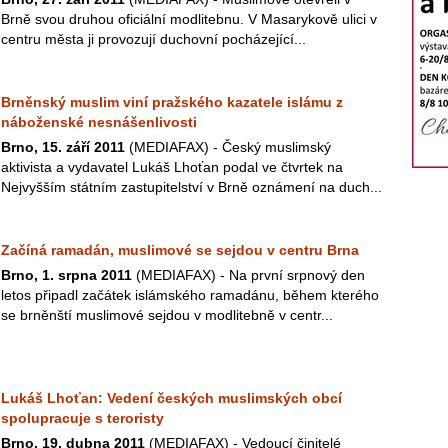
Brně svou druhou oficiální modlitebnu. V Masarykově ulici v
centru města ji provozují duchovní pocházející...
Brněnský muslim viní pražského kazatele islámu z
náboženské nesnášenlivosti
Brno, 15. září 2011
(MEDIAFAX) - Český muslimský
aktivista a vydavatel Lukáš Lhoťan podal ve čtvrtek na
Nejvyšším státním zastupitelství v Brně oznámení na duch...
Začíná ramadán, muslimové se sejdou v centru Brna
Brno, 1. srpna 2011
(MEDIAFAX) - Na první srpnový den
letos připadl začátek islámského ramadánu, během kterého
se brněnští muslimové sejdou v modlitebně v centr...
Lukáš Lhoťan: Vedení českých muslimských obcí
spolupracuje s teroristy
Brno, 19. dubna 2011
(MEDIAFAX) - Vedoucí činitelé