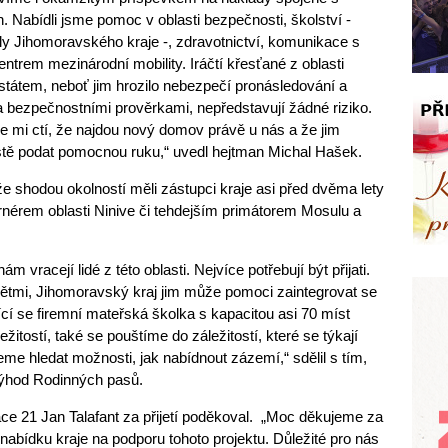
n. Nabídli jsme pomoc v oblasti bezpečnosti, školství -
oly Jihomoravského kraje -, zdravotnictví, komunikace s
entrem mezinárodní mobility. Iráčtí křesťané z oblasti
tátem, neboť jim hrozilo nebezpečí pronásledování a
a bezpečnostními prověrkami, nepředstavují žádné riziko.
je mi ctí, že najdou nový domov právě u nás a že jim
stě podat pomocnou ruku,“ uvedl hejtman Michal Hašek.
 shodou okolností měli zástupci kraje asi před dvěma lety
ernérem oblasti Ninive či tehdejším primátorem Mosulu a
ám vracejí lidé z této oblasti. Nejvíce potřebují být přijati.
dětmi, Jihomoravský kraj jim může pomoci zaintegrovat se
ící se firemní mateřská školka s kapacitou asi 70 míst
itostí, také se pouštíme do záležitostí, které se týkají
me hledat možnosti, jak nabídnout zázemí,“ sdělil s tím,
výhod Rodinných pasů.
ce 21 Jan Talafant za přijetí poděkoval. „Moc děkujeme za
 nabídku kraje na podporu tohoto projektu. Důležité pro nás