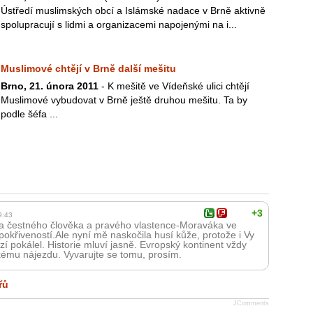
Ústředí muslimských obcí a Islámské nadace v Brně aktivně
spolupracují s lidmi a organizacemi napojenými na i...
Muslimové chtějí v Brně další mešitu
Brno, 21. února 2011
- K mešitě ve Vídeňské ulici chtějí
Muslimové vybudovat v Brně ještě druhou mešitu. Ta by
podle šéfa ...
+3
9:43
a čestného člověka a pravého vlastence-Moraváka ve
okřiveností.Ale nyní mě naskočila husí kůže, protože i Vy
í pokálel. Historie mluví jasně. Evropský kontinent vždy
kému nájezdu. Vyvarujte se tomu, prosím.
řů
JComments