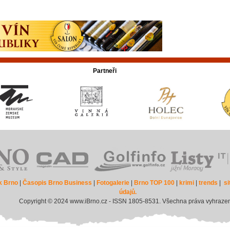
Partneři
k Brno
|
Časopis Brno Business
|
Fotogalerie
|
Brno TOP 100
|
krimi
|
trends
|
s
údajů.
Copyright © 2024 www.iBrno.cz - ISSN 1805-8531. Všechna práva vyhraze