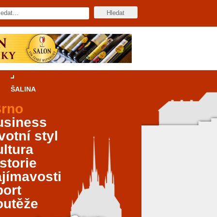
ŠALINA
rno
usiness
votní styl
ltura
storie
jímavosti
port
outěže