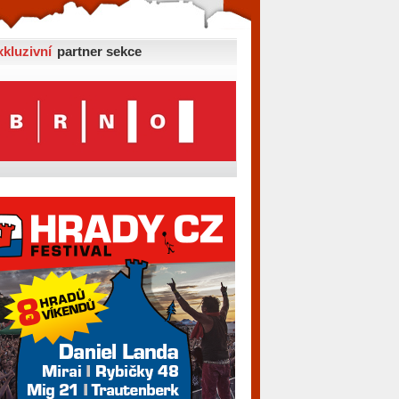
xkluzivní
partner sekce