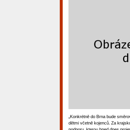
„Konkrétně do Brna bude směrova
dětmi včetně kojenců. Za krajsko
podporu, kterou hned dnes proj