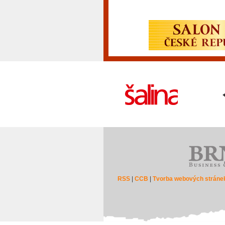
RSS
|
CCB
|
Tvorba webových stráne