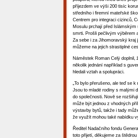
příjezdem ve výši 200 tisíc koru
středního i firemní mateřské šk
Centrem pro integraci cizinců, C
Mosulu prchají před Islámským s
smrti. Prošli pečlivým výběrem 
Za sebe i za Jihomoravský kraj 
můžeme na jejich strastiplné ce
Náměstek Roman Celý doplnil, že
několik jednání například s guv
hledali vztah a spolupráci.
„To bylo přerušeno, ale teď se k n
Jsou to mladé rodiny s malými 
do společnosti. Nově se rozšiřuj
může být jednou z vhodných přílež
výstavby bytů, takže i tady může
že využít mohou také nabídku 
Ředitel Nadačního fondu Genera
toto přijetí, děkujeme za štědrou