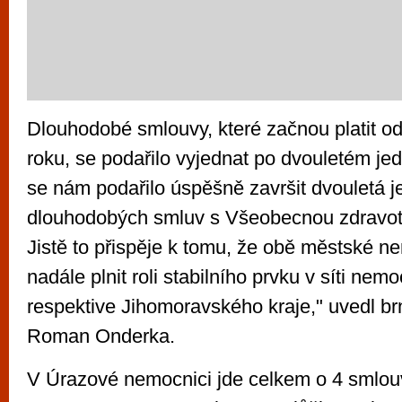
Dlouhodobé smlouvy, které začnou platit od 
roku, se podařilo vyjednat po dvouletém jed
se nám podařilo úspěšně završit dvouletá 
dlouhodobých smluv s Všeobecnou zdravotn
Jistě to přispěje k tomu, že obě městské n
nadále plnit roli stabilního prvku v síti nem
respektive Jihomoravského kraje," uvedl br
Roman Onderka.
V Úrazové nemocnici jde celkem o 4 smlou