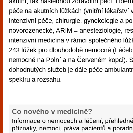
akutní, tak následnou zdravotní péči. Lidem
péče na akutních lůžkách (vnitřní lékařství 
intenzivní péče, chirurgie, gynekologie a po
novorozenecké, ARIM = anesteziologie, res
intenzivní medicína v rámci společného lůž
243 lůžek pro dlouhodobě nemocné (Léčeb
nemocné na Polní a na Červeném kopci). S
dohodnutých služeb je dále péče ambulan
spektru a rozsahu.
Co nového v medicíně?
Informace o nemocech a léčení, přehledně
příznaky, nemoci, práva pacientů a poradn