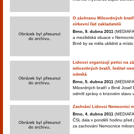
O záchranu Milosrdných bratř
církevní řád zakladatelů
Brno, 9. dubna 2011
(MEDIAFAX
a mezilidská situace v Nemocnici
Brně by se měla uklidnit a místo p
Lidovci organizují petici na
milosrdných bratří, ředitel ne
odmítá
Brno, 5. dubna 2011
(MEDIAFAX
Milosrdných bratří v Brně Josef 
odmítl zprávy o krizovém stavu 
Zachrání Lidovci Nemocnici mi
Brno, 4. dubna 2011
(MEDIAFAX
ČSL dala v pondělí hodinu před
za zachování Nemocnice milosrdný