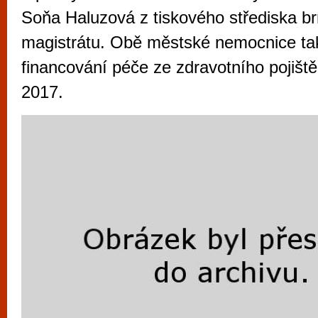
vyzkoušet různé kasinové hry. V neustál
Soňa Haluzová z tiskového střediska b
metropoli naleznete širokou nabídku her o
magistrátu. Obě městské nemocnice tak
po moderní automaty jak pro pravidelné n
financování péče ze zdravotního pojiště
příležitostné hráče. V...
2017.