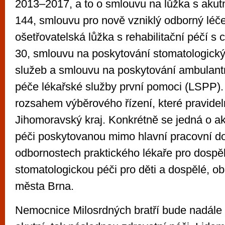
2013–2017, a to o smlouvu na lůžka s akut
144, smlouvu pro nově vzniklý odborný léč
ošetřovatelská lůžka s rehabilitační péčí 
30, smlouvu na poskytování stomatologick
služeb a smlouvu na poskytování ambulant
péče lékařské služby první pomoci (LSPP). 
rozsahem výběrového řízení, které pravidel
Jihomoravský kraj. Konkrétně se jedná o a
péči poskytovanou mimo hlavní pracovní d
odbornostech praktického lékaře pro dospě
stomatologickou péči pro děti a dospělé, o
města Brna.
Nemocnice Milosrdných bratří bude nadále 