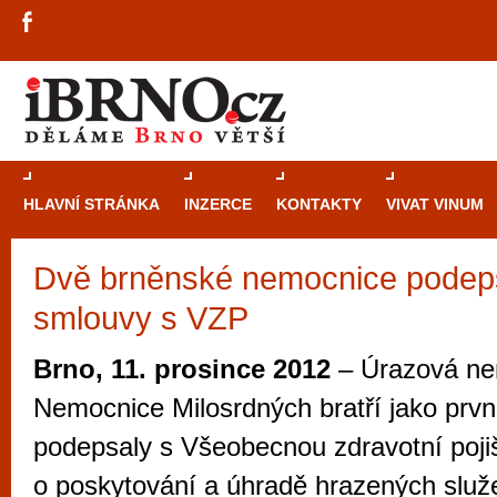
HLAVNÍ STRÁNKA
INZERCE
KONTAKTY
VIVAT VINUM
Dvě brněnské nemocnice podepsa
Průvodce
kasi
smlouvy s VZP
Brně: Od rulet
automaty
Brno, 11. prosince 2012
– Úrazová ne
Brno je měs
Nemocnice Milosrdných bratří jako první
zajímavé p
podepsaly s Všeobecnou zdravotní poj
restaurace, div
o poskytování a úhradě hrazených služ
Mimo jiné je ale také místem, kde si můžet