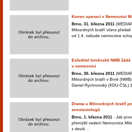
Konec operací v Nemocnici Mi
Brno, 31. března 2011
(MEDIAFA
Milosrdných bratří včera předali
od 1.4. nebude nemocnice schopn
Exředitel brněnské NMB žádá p
v nemocnici
Brno, 30. března 2011
(MEDIAFA
Milosrdných bratří v Brně (NMB)
Daniel Rychnovský (KDU-ČSL) ž
Drama u Milosrdných bratří p
anesteziologů
Brno, 1. března 2011
- Jak prov
přemýšlí vedení Nemocnice Milo
z devíti ...