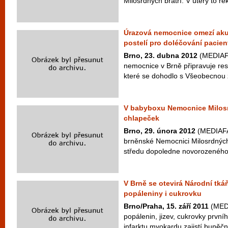
Milosrdných bratří. V úterý to řek
Úrazová nemocnice omezí aku
postelí pro doléčování pacien
Brno, 23. dubna 2012
(MEDIAFA
nemocnice v Brně připravuje rest
které se dohodlo s Všeobecnou z
V babyboxu Nemocnice Milosr
chlapeček
Brno, 29. února 2012
(MEDIAFA
brněnské Nemocnici Milosrdných 
středu dopoledne novorozeného 
V Brně se otevirá Národní tká
popáleniny i cukrovku
Brno/Praha, 15. září 2011
(MEDI
popálenin, jizev, cukrovky prvn
infarktu myokardu zajistí buněčn