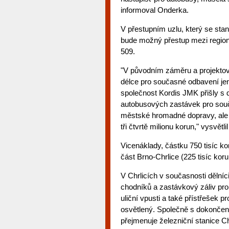
informoval Onderka.
V přestupním uzlu, který se sta
bude možný přestup mezi regioná
509.
"V původním záměru a projekto
délce pro současné odbavení je
společnost Kordis JMK přišly s
autobusových zastávek pro sou
městské hromadné dopravy, ale i
tři čtvrtě milionu korun," vysvětl
Vicenáklady, částku 750 tisíc ko
část Brno-Chrlice (225 tisíc koru
V Chrlicích v současnosti dělníc
chodníků a zastávkový záliv pro
uliční vpusti a také přístřešek 
osvětlený. Společně s dokončen
přejmenuje železniční stanice Ch