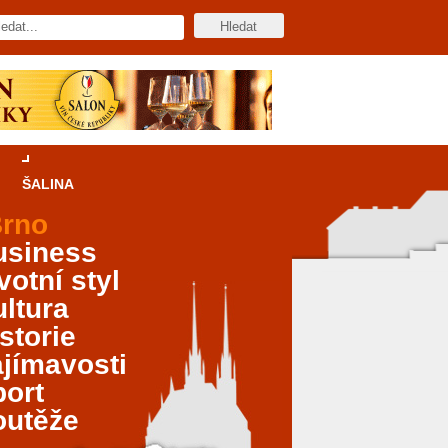
ŠALINA
rno
usiness
votní styl
ltura
storie
jímavosti
port
outěže