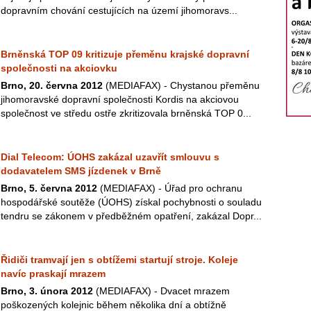
dopravním chování cestujících na území jihomoravs...
Brněnská TOP 09 kritizuje přeměnu krajské dopravní
společnosti na akciovku
Brno, 20. června 2012
(MEDIAFAX) - Chystanou přeměnu
jihomoravské dopravní společnosti Kordis na akciovou
společnost ve středu ostře zkritizovala brněnská TOP 0...
Dial Telecom: ÚOHS zakázal uzavřít smlouvu s
dodavatelem SMS jízdenek v Brně
Brno, 5. června 2012
(MEDIAFAX) - Úřad pro ochranu
hospodářské soutěže (ÚOHS) získal pochybnosti o souladu
tendru se zákonem v předběžném opatření, zakázal Dopr...
Řidiči tramvají jen s obtížemi startují stroje. Koleje
navíc praskají mrazem
Brno, 3. února 2012
(MEDIAFAX) - Dvacet mrazem
poškozených kolejnic během několika dní a obtížně