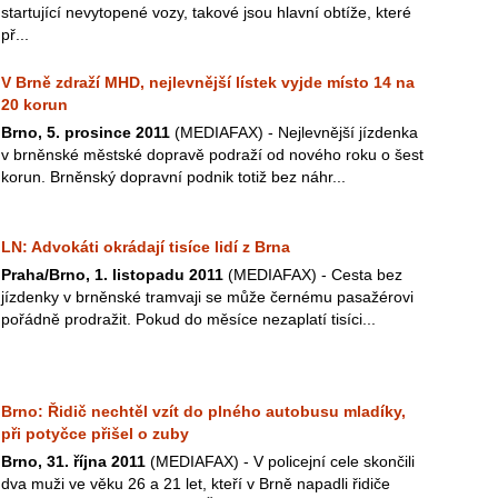
startující nevytopené vozy, takové jsou hlavní obtíže, které
př...
V Brně zdraží MHD, nejlevnější lístek vyjde místo 14 na
20 korun
Brno, 5. prosince 2011
(MEDIAFAX) - Nejlevnější jízdenka
v brněnské městské dopravě podraží od nového roku o šest
korun. Brněnský dopravní podnik totiž bez náhr...
LN: Advokáti okrádají tisíce lidí z Brna
Praha/Brno, 1. listopadu 2011
(MEDIAFAX) - Cesta bez
jízdenky v brněnské tramvaji se může černému pasažérovi
pořádně prodražit. Pokud do měsíce nezaplatí tisíci...
Brno: Řidič nechtěl vzít do plného autobusu mladíky,
při potyčce přišel o zuby
Brno, 31. října 2011
(MEDIAFAX) - V policejní cele skončili
dva muži ve věku 26 a 21 let, kteří v Brně napadli řidiče