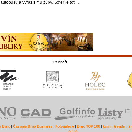
autobusu a vyrazili mu zuby. Šofér je toti...
Partneři
k Brno
|
Časopis Brno Business
|
Fotogalerie
|
Brno TOP 100
|
krimi
|
trends
|
s
údajů.