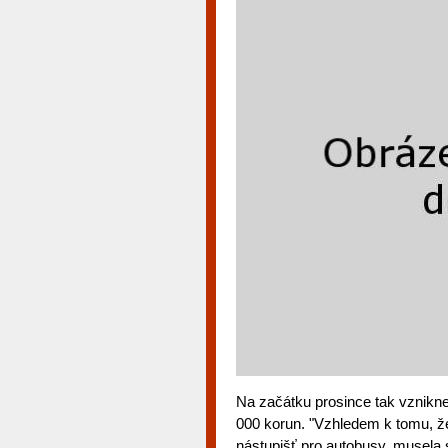
Na začátku prosince tak vznikne
000 korun. "Vzhledem k tomu, ž
nástupišť pro autobusy, musela s