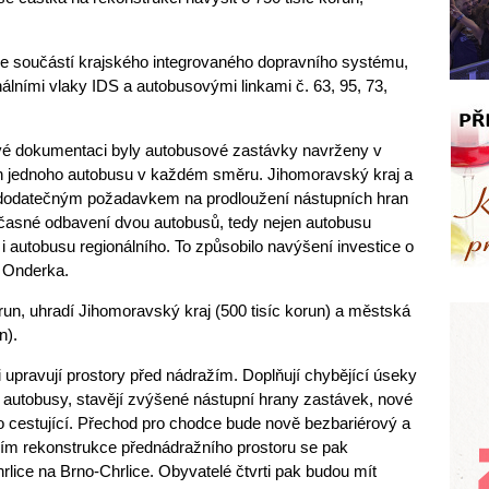
ne součástí krajského integrovaného dopravního systému,
lními vlaky IDS a autobusovými linkami č. 63, 95, 73,
vé dokumentaci byly autobusové zastávky navrženy v
n jednoho autobusu v každém směru. Jihomoravský kraj a
 dodatečným požadavkem na prodloužení nástupních hran
časné odbavení dvou autobusů, tedy nejen autobusu
 autobusu regionálního. To způsobilo navýšení investice o
il Onderka.
run, uhradí Jihomoravský kraj (500 tisíc korun) a městská
n).
i upravují prostory před nádražím. Doplňují chybějící úseky
 autobusy, stavějí zvýšené nástupní hrany zastávek, nové
pro cestující. Přechod pro chodce bude nově bezbariérový a
ím rekonstrukce přednádražního prostoru se pak
rlice na Brno-Chrlice. Obyvatelé čtvrti pak budou mít