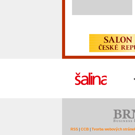
RSS
|
CCB
|
Tvorba webových stráne