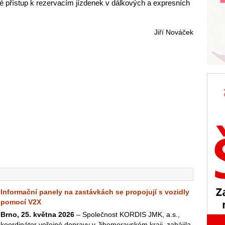
ané přístup k rezervacím jízdenek v dálkových a expresních
Jiří Nováček
Informační panely na zastávkách se propojují s vozidly
pomocí V2X
Brno, 25. května 2026
– Společnost KORDIS JMK, a.s.,
koordinátor veřejné dopravy v Jihomoravském kraji, zahájila