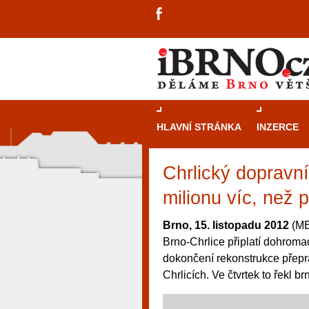
HLAVNÍ STRÁNKA
INZERCE
Chrlický dopravní 
milionu víc, než 
Brno, 15. listopadu 2012
(ME
Brno-Chrlice připlatí dohromad
dokončení rekonstrukce přepra
Chrlicích. Ve čtvrtek to řekl
návštěvníky, tak pro příležitostné h