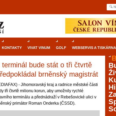
KONTAKTY
VIVAT VINUM
GOLF
WEBSERVIS A TISKÁRNA
B
terminál bude stát o tři čtvrtě
B
Průvodce
kasinovými hrami v Brně: Od
Ži
rulety po video automaty
předpokládal brněnský magistrát
Ku
Brno je městem známým pro zajímavé památky, skvělé
DIAFAX) - Jihomoravský kraj a radnice městské části
Hi
restaurace, divadla a univerzity. Mimo jiné je ale také
y tři čtvrtě milionu korun, aby umožnily rychlé
Za
místem, kde si můžete legálně a bezpečně vyzkoušet
vního terminálu a přednádraží v Rebešovické ulici v
různé kasinové hry. V neustále kvetoucí moravské
S
 brněnský primátor Roman Onderka (ČSSD).
metropoli naleznete širokou nabídku her od klasické
S
rulety až po moderní automaty jak pro pravidelné
ráče. V...