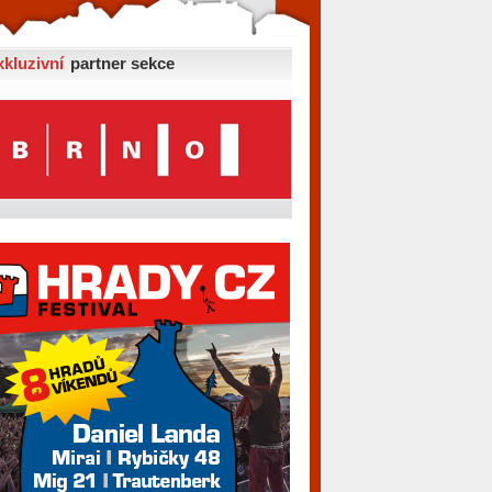
xkluzivní
partner sekce