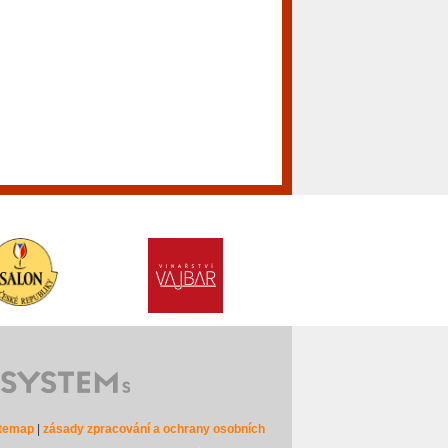
itemap
|
zásady zpracování a ochrany osobních