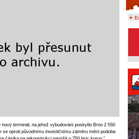
Celý článek...
E
 nový terminál, na jehož vybudování poskytlo Brno 2 550
e se oproti původnímu investičnímu záměru mění podoba
e částka na rekonstrukci navýšit o 750 tisíc korun,"