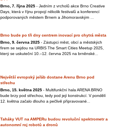
Brno, 7. října 2025
- Jedním z vrcholů akce Brno Creative
Days, která v říjnu propojí několik festivalů a konferencí
podporovaných městem Brnem a Jihomoravským ...
Brno bude po tři dny centrem inovací pro chytrá města
Brno, 9. června 2025
- Zástupci měst, obcí a městských
firem se sejdou na URBIS The Smart Cities Meetup 2025,
který se uskuteční 10.–12. června 2025 na brněnské...
Největší evropský jeřáb dostane Arenu Brno pod
střechu
Brno, 15. května 2025
- Multifunkční hala ARENA BRNO
bude brzy pod střechou, tedy pod její konstrukcí. V pondělí
12. května začalo dlouho a pečlivě připravované...
Taháky VUT na AMPERu budou revoluční spektrometr a
autonomní roj robotů a dronů