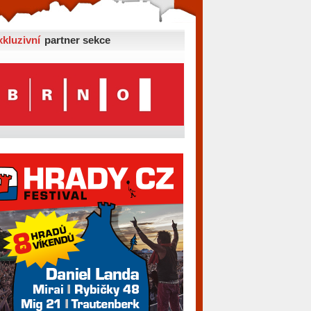
xkluzivní
partner sekce