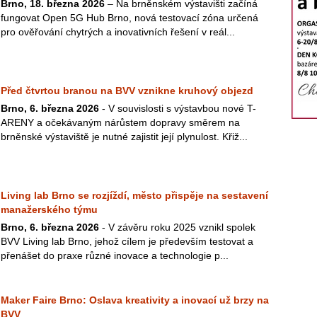
Brno, 18. března 2026
– Na brněnském výstavišti začíná
fungovat Open 5G Hub Brno, nová testovací zóna určená
pro ověřování chytrých a inovativních řešení v reál...
Před čtvrtou branou na BVV vznikne kruhový objezd
Brno, 6. března 2026
- V souvislosti s výstavbou nové T-
ARENY a očekávaným nárůstem dopravy směrem na
brněnské výstaviště je nutné zajistit její plynulost. Křiž...
Living lab Brno se rozjíždí, město přispěje na sestavení
manažerského týmu
Brno, 6. března 2026
- V závěru roku 2025 vznikl spolek
BVV Living lab Brno, jehož cílem je především testovat a
přenášet do praxe různé inovace a technologie p...
Maker Faire Brno: Oslava kreativity a inovací už brzy na
BVV