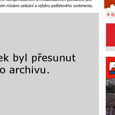
čním místem setkání a výběru potřebného sortimentu.
Celý článek...
E