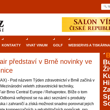
KONTAKTY
VIVAT VINUM
GOLF
WEBSERVIS A TISKÁRNA
B
air představí v Brně novinky ve
B
Průvodce
kasinovými hrami v Brně: Od
Ži
rulety po video automaty
hnice
Ku
Brno je městem známým pro zajímavé památky, skvělé
X) - Pod názvem Týden zdravotnictví v Brně začíná v
Hi
restaurace, divadla a univerzity. Mimo jiné je ale také
 Mezinárodní veletrh zdravotnické techniky,
Za
místem, kde si můžete legálně a bezpečně vyzkoušet
 Fair Brno Central Europe / Rehaprotex. Blíže o tom
různé kasinové hry. V neustále kvetoucí moravské
S
. Odborná veřejnost se na akci seznámí s produkty
metropoli naleznete širokou nabídku her od klasické
S
ka i zahraničí a získá možnost snadno porovnat jejich
rulety až po moderní automaty jak pro pravidelné
ráče. V...
atele kompenzačních a rehabilitačních pomůcek, pro