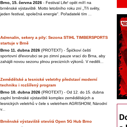
Brno, 15. června 2026
- Festival Life! opět míří na
brněnské výstaviště. Motto letošního roku zní „Tři světy,
jeden festival, společná energie“. Pořadatelé tím ...
Adrenalin, sekery a pily: Sezona STIHL TIMBERSPORTS
startuje v Brně
Brno 11. dubna 2026
(PROTEXT) - Špičkoví čeští
sportovní dřevorubci se po zimní pauze vrací do Brna, aby
zahájili novou sezonu plnou precizních výkonů. V neděli...
Zemědělské a lesnické veletrhy představí moderní
techniku i rozšířený program
Brno 10. dubna 2026
(PROTEXT) - Od 12. do 15. dubna
zaplní brněnské výstaviště komplex zemědělských a
lesnických veletrhů v čele s veletrhem AGRISHOW, Národní
v...
Brněnské výstaviště otevírá Open 5G Hub Brno