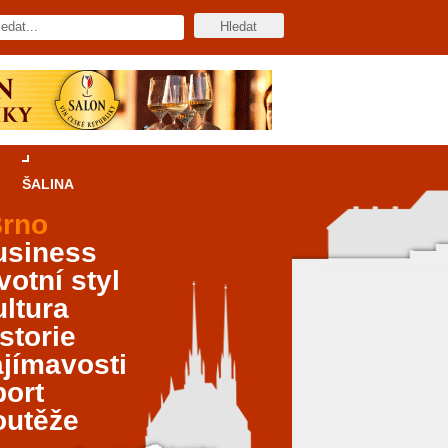
ŠALINA
rno
usiness
votní styl
ltura
storie
jímavosti
port
outěže