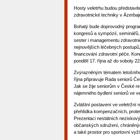
Hosty veletrhu budou představit
zdravotnické techniky v Ázerba
Bohatý bude doprovodný progra
kongresů a sympózií, seminářů, 
sester i managementu zdravotnic
nejnovějších léčebných postupů,
financování zdravotní péče. Kon
pondělí 17. října až do soboty 22.
Zvýrazněným tématem letošního r
října připravuje Rada seniorů Če
Jak se žije seniorům v České re
nájemného bydlení seniorů ve v
Zvláštní postavení ve veletržní
přehlídka kompenzačních, protet
Prezentaci nestátních neziskov
občanských sdružení, chráněných 
a také prostor pro sportovní vy