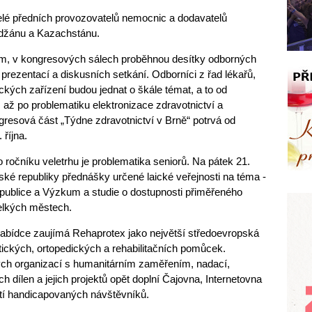
elé předních provozovatelů nemocnic a dodavatelů
jdžánu a Kazachstánu.
m, v kongresových sálech proběhnou desítky odborných
prezentací a diskusních setkání. Odborníci z řad lékařů,
kých zařízení budou jednat o škále témat, a to od
 až po problematiku elektronizace zdravotnictví a
gresová část „Týdne zdravotnictví v Brně“ potrvá od
 října.
očníku veletrhu je problematika seniorů. Na pátek 21.
ské republiky přednášky určené laické veřejnosti na téma -
publice a Výzkum a studie o dostupnosti přiměřeného
elkých městech.
 nabídce zaujímá Rehaprotex jako největší středoevropská
ických, ortopedických a rehabilitačních pomůcek.
ých organizací s humanitárním zaměřením, nadací,
dílen a jejich projektů opět doplní Čajovna, Internetovna
žití handicapovaných návštěvníků.