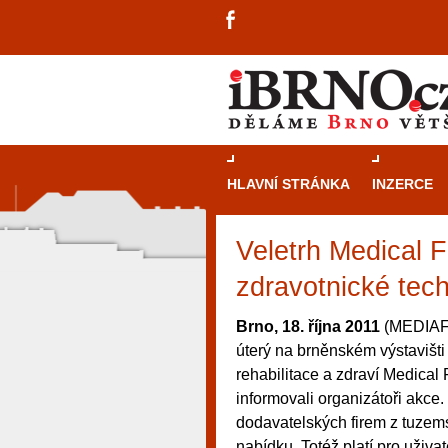
HLAVNÍ STRÁNKA
INZERCE
Veletrh Medical F
zdravotnické tec
Brno, 18. října 2011
(MEDIAFA
úterý na brněnském výstavišti
rehabilitace a zdraví Medical
informovali organizátoři akce
dodavatelských firem z tuzems
návštěvníky, tak pro příležitostné h
nabídku. Totéž platí pro uživ