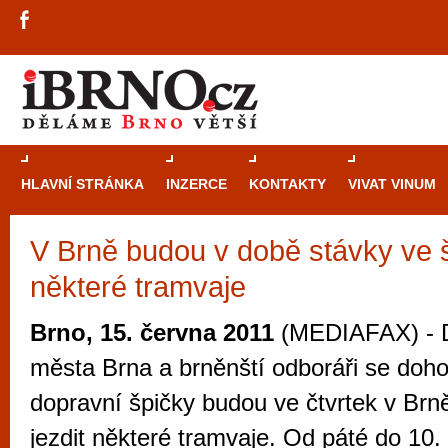
HLAVNÍ STRÁNKA
INZERCE
KONTAKTY
VIVAT VINUM
V Brně budou v době stávky ve š
Průvodce
kasi
některé tramvaje
Brně: Od rulet
automaty
Brno, 15. června 2011
(MEDIAFAX) - D
Brno je měs
města Brna a brněnští odboráři se doho
zajímavé p
dopravní špičky budou ve čtvrtek v Brně
restaurace, div
jezdit některé tramvaje. Od páté do 10.
Mimo jiné je ale také místem, kde si můžet