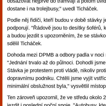
obsazovat nejprve do tramvají a potom uvidí
dostane i na trolejbusy," uvedl Ticháček.
Podle něj řidiči, kteří budou v době stávky j
podporují. "Řádově jsou to desítky šoférů, kt
a budou jezdit s upozorněním, že se stávko
sdělil Ticháček.
Dohoda mezi DPMB a odbory padla v noci n
"Jednání trvalo až do půlnoci. Dohodli jsme
Stávka je protestem proti vládě, nikoliv pr
dopravnímu podniku. Chtěli jsme vyjít vstří
minimální obslužnost byla," vysvětlil místo
Ten zároveň upozornil, že ve středu okolo 
jezdit i poslední noční spoje. "Autobusy, kte