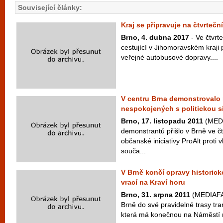
Související články:
Kraj se připravuje na čtvrtečn
Brno, 4. dubna 2017
- Ve čtvrt
cestující v Jihomoravském kraji 
veřejné autobusové dopravy....
V centru Brna demonstrovalo n
nespokojených s politickou s
Brno, 17. listopadu 2011
(MEDI
demonstrantů přišlo v Brně ve čt
občanské iniciativy ProAlt proti
souča...
V Brně končí opravy historick
vrací na Kraví horu
Brno, 31. srpna 2011
(MEDIAFAX)
Brně do své pravidelné trasy tram
která má konečnou na Náměstí m