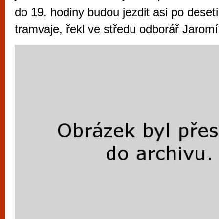
vyzkoušet různé kasinové hry. V neustál
do 19. hodiny budou jezdit asi po deseti
metropoli naleznete širokou nabídku her o
tramvaje, řekl ve středu odborář Jaromí
po moderní automaty jak pro pravidelné n
příležitostné hráče. V...