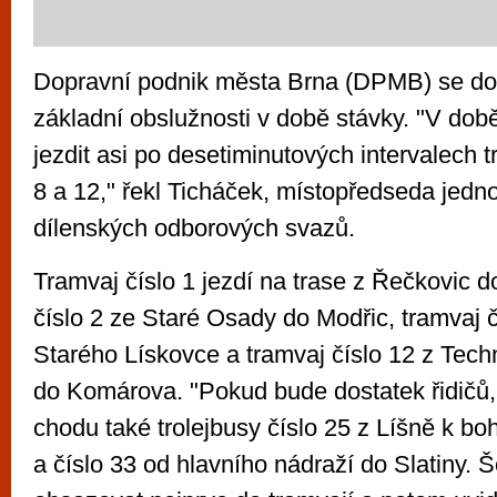
Dopravní podnik města Brna (DPMB) se doh
základní obslužnosti v době stávky. "V dob
jezdit asi po desetiminutových intervalech t
8 a 12," řekl Ticháček, místopředseda jedno
dílenských odborových svazů.
Tramvaj číslo 1 jezdí na trase z Řečkovic d
číslo 2 ze Staré Osady do Modřic, tramvaj č
Starého Lískovce a tramvaj číslo 12 z Tec
do Komárova. "Pokud bude dostatek řidičů
chodu také trolejbusy číslo 25 z Líšně k b
a číslo 33 od hlavního nádraží do Slatiny. 