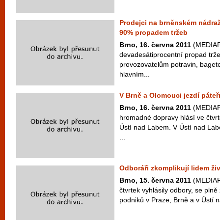
Prodejci na brněnském nádraž
90% propadem tržeb
Brno, 16. června 2011
(MEDIAF
devadesátiprocentní propad trže
provozovatelům potravin, bagete
hlavním...
V Brně a Olomouci jezdí páteř
Brno, 16. června 2011
(MEDIAF
hromadné dopravy hlásí ve čtvr
Ústí nad Labem. V Ústí nad Lab
...
Odboráři zkomplikují lidem ži
Brno, 15. června 2011
(MEDIAFA
čtvrtek vyhlásily odbory, se pln
podniků v Praze, Brně a v Ústí 