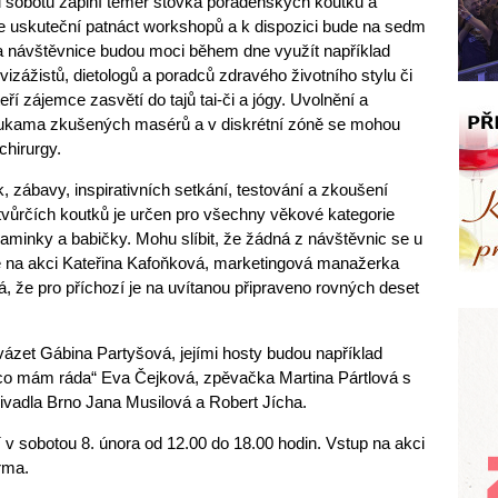
sobotu zaplní téměř stovka poradenských koutků a
e uskuteční patnáct workshopů a k dispozici bude na sedm
 a návštěvnice budou moci během dne využít například
 vizážistů, dietologů a poradců zdravého životního stylu či
eří zájemce zasvětí do tajů tai-či a jógy. Uvolnění a
rukama zkušených masérů a v diskrétní zóně se mohou
chirurgy.
 zábavy, inspirativních setkání, testování a zkoušení
 tvůrčích koutků je určen pro všechny věkové kategorie
minky a babičky. Mohu slíbit, že žádná z návštěvnic se u
e na akci Kateřina Kafoňková, marketingová manažerka
 že pro příchozí je na uvítanou připraveno rovných deset
zet Gábina Partyšová, jejími hosty budou například
co mám ráda“ Eva Čejková, zpěvačka Martina Pártlová s
ivadla Brno Jana Musilová a Robert Jícha.
 sobotou 8. února od 12.00 do 18.00 hodin. Vstup na akci
rma.