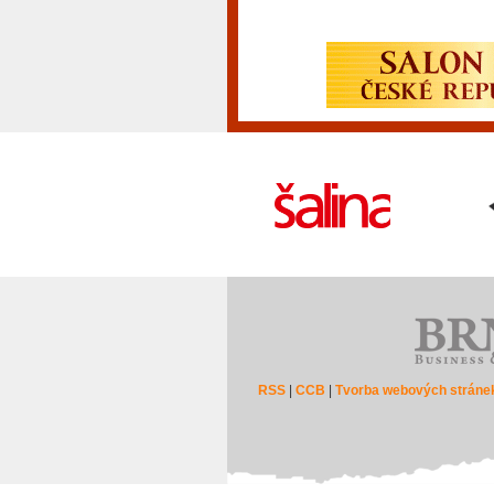
RSS
|
CCB
|
Tvorba webových stráne