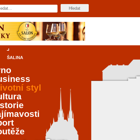
ŠALINA
rno
usiness
ivotní styl
ltura
storie
jímavosti
port
outěže