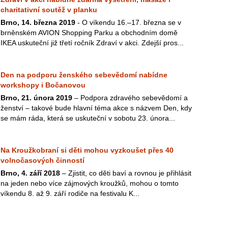
charitativní soutěž v planku
Brno, 14. března 2019
- O víkendu 16.–17. března se v
brněnském AVION Shopping Parku a obchodním domě
IKEA uskuteční již třetí ročník Zdraví v akci. Zdejší pros...
Den na podporu ženského sebevědomí nabídne
workshopy i Bočanovou
Brno, 21. února 2019
– Podpora zdravého sebevědomí a
ženství – takové bude hlavní téma akce s názvem Den, kdy
se mám ráda, která se uskuteční v sobotu 23. února...
Na Kroužkobraní si děti mohou vyzkoušet přes 40
volnočasových činností
Brno, 4. září 2018
– Zjistit, co děti baví a rovnou je přihlásit
na jeden nebo více zájmových kroužků, mohou o tomto
víkendu 8. až 9. září rodiče na festivalu K...