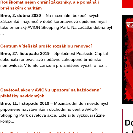
Rouškomat nejen chrání zákazníky, ale pomáhá i
brněnským charitám
Brno, 2. dubna 2020
– Na maximální bezpečí svých
zákazníků i nájemců v době koronavirové epidemie myslí
také brněnský AVION Shopping Park. Na začátku dubna byl
...
Centrum Vídeňská prošlo rozsáhlou renovací
Brno, 27. listopadu 2019
– Společnost Peakside Capital
dokončila renovaci své nedávno zakoupené brněnské
nemovitosti. V tomto zařízení pro smíšené využití o roz...
Osvětová akce v AVIONu upozorní na každodenní
překážky nevidomých
Brno, 11. listopadu 2019
– Mezinárodní den nevidomých
připomene návštěvníkům obchodního centra AVION
Shopping Park osvětová akce. Lidé si tu vyzkouší různé
komp...