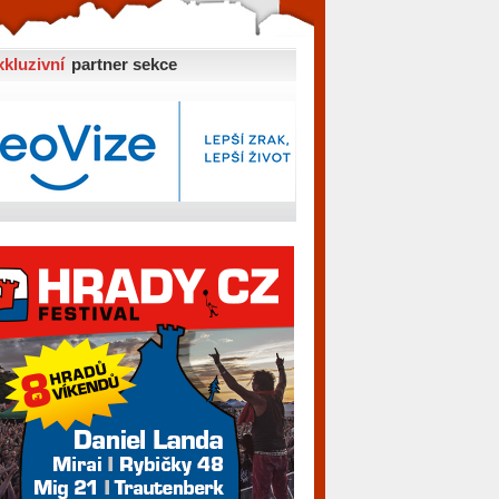
xkluzivní
partner sekce