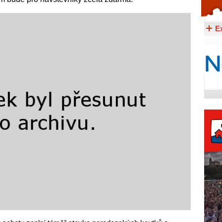
Celý článek...
E