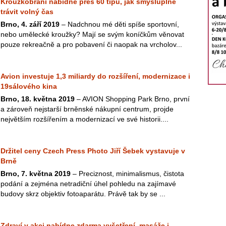
Kroužkobraní nabídne přes 60 tipů, jak smysluplně
trávit volný čas
Brno, 4. září 2019
– Nadchnou mé děti spíše sportovní,
nebo umělecké kroužky? Mají se svým koníčkům věnovat
pouze rekreačně a pro pobavení či naopak na vrcholov...
Avion investuje 1,3 miliardy do rozšíření, modernizace i
19sálového kina
Brno, 18. května 2019
– AVION Shopping Park Brno, první
a zároveň nejstarší brněnské nákupní centrum, projde
největším rozšířením a modernizací ve své historii....
Držitel ceny Czech Press Photo Jiří Šebek vystavuje v
Brně
Brno, 7. května 2019
– Preciznost, minimalismus, čistota
podání a zejména netradiční úhel pohledu na zajímavé
budovy skrz objektiv fotoaparátu. Právě tak by se ...
Zdraví v akci nabídne zdarma vyšetření, masáže i