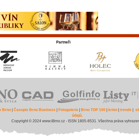
Partneři
k Brno
|
Časopis Brno Business
|
Fotogalerie
|
Brno TOP 100
|
krimi
|
trends
|
s
údajů.
Copyright © 2024 www.iBrno.cz - ISSN 1805-8531. Všechna práva vyhraze