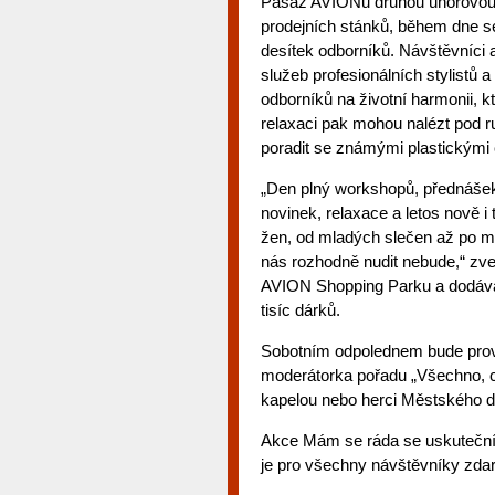
Pasáž AVIONu druhou únorovou 
prodejních stánků, během dne s
desítek odborníků. Návštěvníci
služeb profesionálních stylistů a
odborníků na životní harmonii, kt
relaxaci pak mohou nalézt pod 
poradit se známými plastickými 
„Den plný workshopů, přednášek,
novinek, relaxace a letos nově i
žen, od mladých slečen až po ma
nás rozhodně nudit nebude,“ zv
AVION Shopping Parku a dodává,
tisíc dárků.
Sobotním odpolednem bude prová
moderátorka pořadu „Všechno, 
kapelou nebo herci Městského d
Akce Mám se ráda se uskuteční v
je pro všechny návštěvníky zda