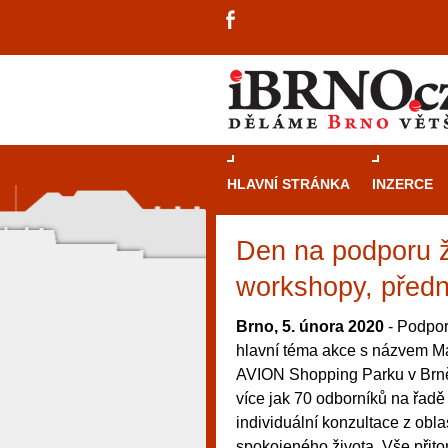
HLAVNÍ STRÁNKA
INZERCE
Den na podporu 
workshopy, předn
Brno, 5. února 2020
- Podpor
hlavní téma akce s názvem Mám
AVION Shopping Parku v Brně
více jak 70 odborníků na řad
individuální konzultace z obla
návštěvníky, tak pro příležitostné h
spokojeného života. Vše přit