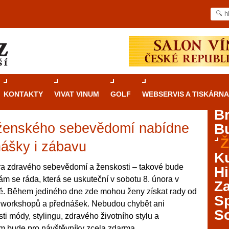
KONTAKTY
VIVAT VINUM
GOLF
WEBSERVIS A TISKÁRNA
B
ženského sebevědomí nabídne
B
Průvodce
kasinovými hrami v Brně: Od
Ž
rulety po video automaty
ášky i zábavu
Ku
Brno je městem známým pro zajímavé památky, skvělé
a zdravého sebevědomí a ženskosti – takové bude
Hi
restaurace, divadla a univerzity. Mimo jiné je ale také
 se ráda, která se uskuteční v sobotu 8. února v
Za
místem, kde si můžete legálně a bezpečně vyzkoušet
. Během jediného dne zde mohou ženy získat rady od
různé kasinové hry. V neustále kvetoucí moravské
S
ě workshopů a přednášek. Nebudou chybět ani
metropoli naleznete širokou nabídku her od klasické
S
sti módy, stylingu, zdravého životního stylu a
rulety až po moderní automaty jak pro pravidelné
ráče. V...
om bude pro návštěvníky zcela zdarma.