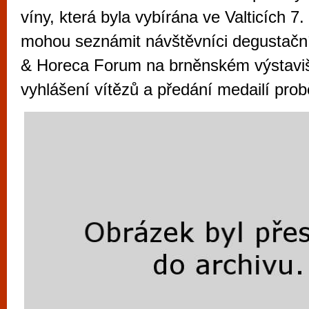
vyzkoušet různé kasinové hry. V neustál
víny, která byla vybírána ve Valticích 7.
metropoli naleznete širokou nabídku her o
mohou seznámit návštěvníci degustačn
po moderní automaty jak pro pravidelné n
& Horeca Forum na brněnském výstavišt
příležitostné hráče. V...
vyhlášení vítězů a předání medailí pro