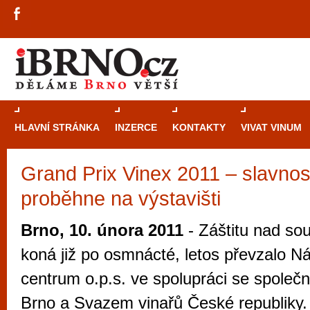
HLAVNÍ STRÁNKA
INZERCE
KONTAKTY
VIVAT VINUM
Grand Prix Vinex 2011 – slavnos
Průvodce
kasi
proběhne na výstavišti
Brně: Od rulet
automaty
Brno, 10. února 2011
- Záštitu nad sou
Brno je měs
koná již po osmnácté, letos převzalo N
zajímavé p
centrum o.p.s. ve spolupráci se společn
restaurace, div
Brno a Svazem vinařů České republiky.
Mimo jiné je ale také místem, kde si můžet