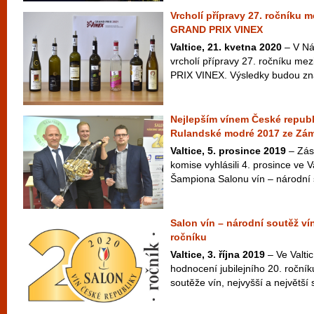
Vrcholí přípravy 27. ročníku 
GRAND PRIX VINEX
Valtice, 21. kvetna 2020
– V Ná
vrcholí přípravy 27. ročníku m
PRIX VINEX. Výsledky budou zn
Nejlepším vínem České republi
Rulandské modré 2017 ze Zám
Valtice, 5. prosince 2019
– Zás
komise vyhlásili 4. prosince ve V
Šampiona Salonu vín – národní s
Salon vín – národní soutěž ví
ročníku
Valtice, 3. října 2019
– Ve Valtic
hodnocení jubilejního 20. roční
soutěže vín, nejvyšší a největší 