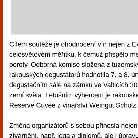
Cílem soutěže je ohodnocení vín nejen z Ev
celosvětovém měřítku, k čemuž přispělo me
poroty. Odborná komise složená z tuzemsk
rakouských degustátorů hodnotila 7. a 8. ú
degustačním sále na zámku ve Valticích 30
zemí světa. Letošním výhercem je rakousk
Reserve Cuvée z vinařství Weingut Schulz.
Změna organizátorů s sebou přinesla nejen
ztvárnění, např. loga a diplomů, ale i úprav