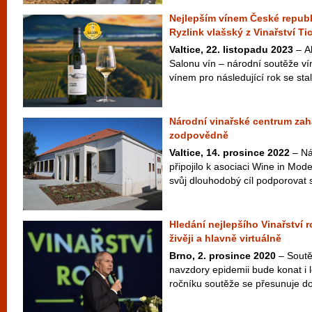
Nejlepším vínem České republi
Ryzlink vlašský z Vinařství Ti
Valtice, 22. listopadu 2023
– A
Salonu vín – národní soutěže ví
vínem pro následující rok se stal
Národní vinařské centrum zah
zodpovědně
Valtice, 14. prosince 2022
– Ná
připojilo k asociaci Wine in Mode
svůj dlouhodobý cíl podporovat s
Hledání nejlepšího Vinařství r
živěji a hlavně virtuálně
Brno, 2. prosince 2020
– Soutě
navzdory epidemii bude konat i 
ročníku soutěže se přesunuje do o