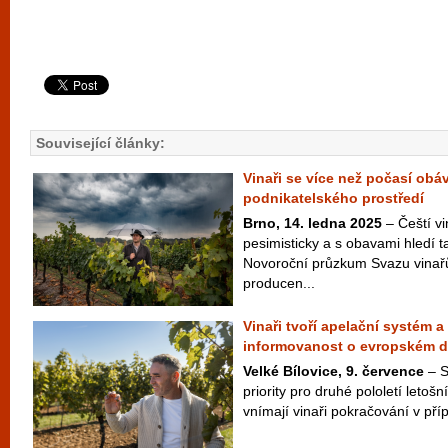
Související články:
Vinaři se více než počasí obá
podnikatelského prostředí
Brno, 14. ledna 2025
– Čeští vi
pesimisticky a s obavami hledí 
Novoroční průzkum Svazu vinař
producen...
Vinaři tvoří apelační systém a 
informovanost o evropském d
Velké Bílovice, 9. července
– S
priority pro druhé pololetí letoš
vnímají vinaři pokračování v příp