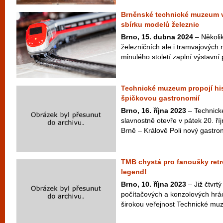
Brněnské technické muzeum v
sbírku modelů železnic
Brno, 15. dubna 2024
– Několi
železničních ale i tramvajových 
minulého století zaplní výstavní
Technické muzeum propojí his
špičkovou gastronomií
Brno, 16. října 2023
– Technick
slavnostně otevře v pátek 20. ří
Brně – Králově Poli nový gastron
TMB chystá pro fanoušky retr
legend!
Brno, 10. října 2023
– Již čtvrt
počítačových a konzolových hrác
širokou veřejnost Technické muz