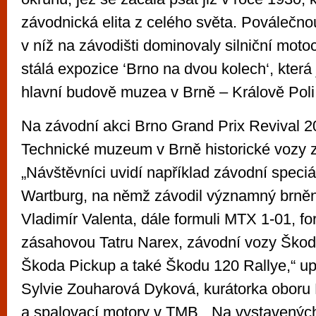
závodnická elita z celého světa. Poválečno
v níž na závodišti dominovaly silniční motoc
stálá expozice ‘Brno na dvou kolech‘, která 
hlavní budově muzea v Brně – Králově Poli
Na závodní akci Brno Grand Prix Revival 2
Technické muzeum v Brně historické vozy z
„Návštěvníci uvidí například závodní speci
Wartburg, na němž závodil významný brněn
Vladimír Valenta, dále formuli MTX 1-01, fo
zásahovou Tatru Narex, závodní vozy Škoda
Škoda Pickup a také Škodu 120 Rallye,“ up
Sylvie Zouharová Dyková, kurátorka oboru H
a spalovací motory v TMB. „Na vystavenýc