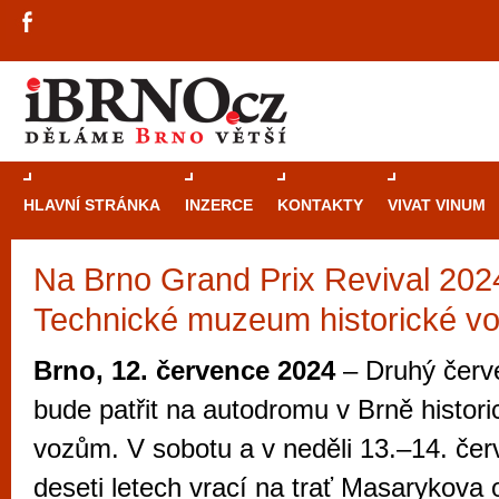
HLAVNÍ STRÁNKA
INZERCE
KONTAKTY
VIVAT VINUM
Na Brno Grand Prix Revival 202
Průvodce
kasi
Technické muzeum historické v
Brně: Od rulet
automaty
Brno, 12. července 2024
– Druhý červ
Brno je měs
bude patřit na autodromu v Brně histo
zajímavé p
vozům. V sobotu a v neděli 13.–14. če
restaurace, div
deseti letech vrací na trať Masarykova
Mimo jiné je ale také místem, kde si můžet