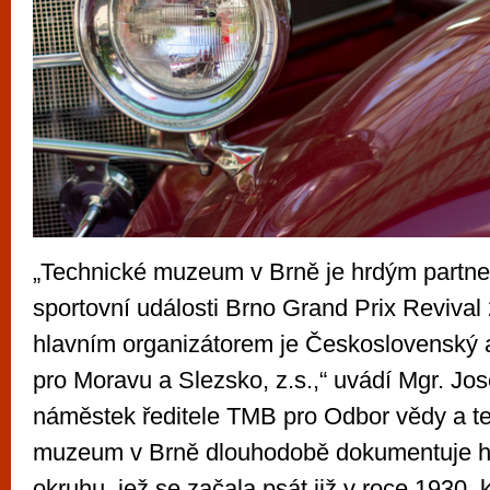
„Technické muzeum v Brně je hrdým partn
sportovní události Brno Grand Prix Revival 
hlavním organizátorem je Československý 
pro Moravu a Slezsko, z.s.,“ uvádí Mgr. Jos
náměstek ředitele TMB pro Odbor vědy a te
muzeum v Brně dlouhodobě dokumentuje hi
okruhu, jež se začala psát již v roce 1930, 