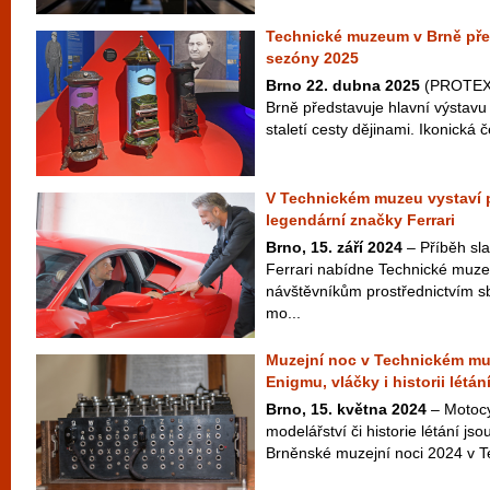
Technické muzeum v Brně pře
sezóny 2025
Brno 22. dubna 2025
(PROTEXT
Brně představuje hlavní výsta
staletí cesty dějinami. Ikonická
V Technickém muzeu vystaví 
legendární značky Ferrari
Brno, 15. září 2024
– Příběh sl
Ferrari nabídne Technické mu
návštěvníkům prostřednictvím sb
mo...
Muzejní noc v Technickém mu
Enigmu, vláčky i historii létán
Brno, 15. května 2024
– Motocyk
modelářství či historie létání js
Brněnské muzejní noci 2024 v T