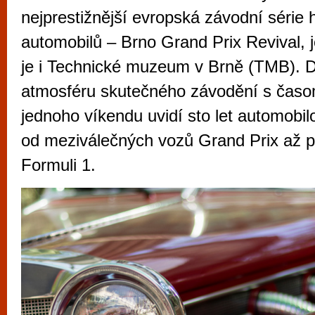
vyzkoušet různé kasinové hry. V neustál
nejprestižnější evropská závodní série 
metropoli naleznete širokou nabídku her o
automobilů – Brno Grand Prix Revival, 
po moderní automaty jak pro pravidelné n
je i Technické muzeum v Brně (TMB). Di
příležitostné hráče. V...
atmosféru skutečného závodění s čas
jednoho víkendu uvidí sto let automobi
od meziválečných vozů Grand Prix až p
Formuli 1.