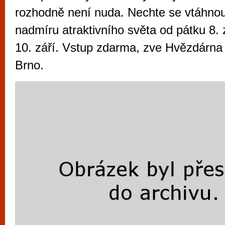
vyzkoušet různé kasinové hry. V neustál
rozhodně není nuda. Nechte se vtáhnou
metropoli naleznete širokou nabídku her o
nadmíru atraktivního světa od pátku 8. 
po moderní automaty jak pro pravidelné n
10. září. Vstup zdarma, zve Hvězdárna
příležitostné hráče. V...
Brno.