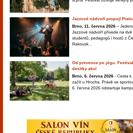
srpna. Festival oživuje veřejný pr
Jazzové nádvoří propojí Prahu
Brno, 11. června 2026
– Jedenác
Jazzové nádvoří přivede na dvě 
studentů, pedagogů i hostů z Č
Rakousk...
Od prevence po jógu. Festival
desítky akcí
Brno, 6. června 2026
- Cesta k
začít u Hrocha. Právě ve sport
6. června 2026 odstartuje kampaň