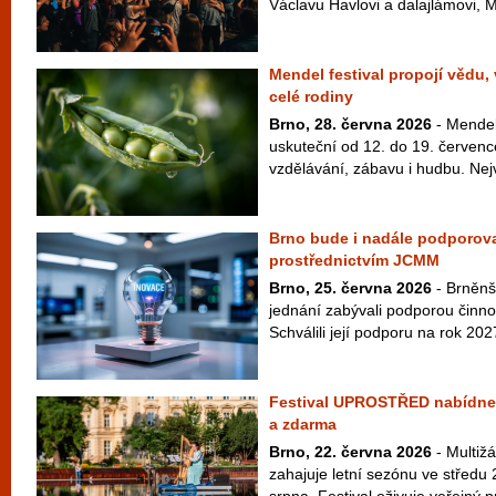
Václavu Havlovi a dalajlámovi, M
Mendel festival propojí vědu,
celé rodiny
Brno, 28. června 2026
- Mendel 
uskuteční od 12. do 19. červenc
vzdělávání, zábavu i hudbu. Nej
Brno bude i nadále podporova
prostřednictvím JCMM
Brno, 25. června 2026
- Brněnš
jednání zabývali podporou činn
Schválili její podporu na rok 202
Festival UPROSTŘED nabídne 
a zdarma
Brno, 22. června 2026
- Multiž
zahajuje letní sezónu ve středu 