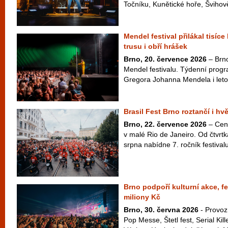
Točníku, Kunětické hoře, Švihově
Mendel festival přilákal tisíce
trusu i obří hrášek
Brno, 20. července 2026
– Brno
Mendel festivalu. Týdenní pro
Gregora Johanna Mendela i letos 
Brasil Fest Brno roztančí i hv
Brno, 22. července 2026
– Cen
v malé Rio de Janeiro. Od čtvrt
srpna nabídne 7. ročník festivalu
Brno podpoří kulturní akce, fe
miliony Kč
Brno, 30. června 2026
- Provoz
Pop Messe, Štetl fest, Serial Kil