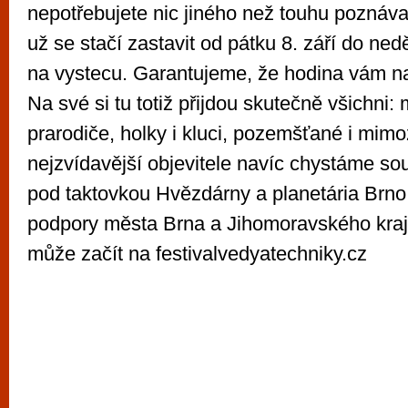
nepotřebujete nic jiného než touhu poznáva
už se stačí zastavit od pátku 8. září do ned
na vystecu. Garantujeme, že hodina vám na
Na své si tu totiž přijdou skutečně všichni: ma
prarodiče, holky i kluci, pozemšťané i mim
nejzvídavější objevitele navíc chystáme so
pod taktovkou Hvězdárny a planetária Brno
podpory města Brna a Jihomoravského kraj
může začít na festivalvedyatechniky.cz