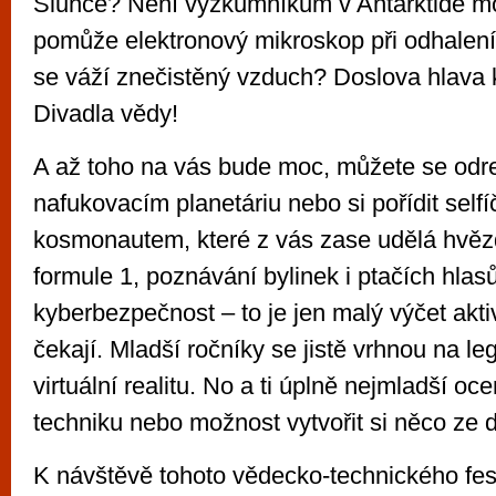
Slunce? Není výzkumníkům v Antarktidě m
pomůže elektronový mikroskop při odhalení
se váží znečistěný vzduch? Doslova hlava
Divadla vědy!
A až toho na vás bude moc, můžete se odre
nafukovacím planetáriu nebo si pořídit selfí
kosmonautem, které z vás zase udělá hvěz
formule 1, poznávání bylinek i ptačích hlasů
kyberbezpečnost – to je jen malý výčet aktiv
čekají. Mladší ročníky se jistě vrhnou na le
virtuální realitu. No a ti úplně nejmladší oc
techniku nebo možnost vytvořit si něco ze 
K návštěvě tohoto vědecko-technického fe