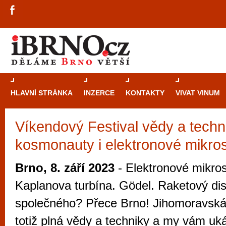
HLAVNÍ STRÁNKA
INZERCE
KONTAKTY
VIVAT VINUM
Víkendový Festival vědy a techn
Průvodce
kasi
kosmonauty i elektronové mikro
Brně: Od rulet
automaty
Brno, 8. září 2023
- Elektronové mikro
Brno je měs
Kaplanova turbína. Gödel. Raketový di
zajímavé p
společného? Přece Brno! Jihomoravská
restaurace, div
totiž plná vědy a techniky a my vám uk
Mimo jiné je ale také místem, kde si můžet