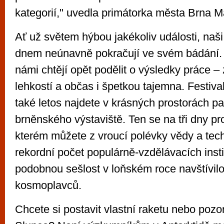
kategorií," uvedla primátorka města Brna 
Ať už světem hýbou jakékoliv události, naši
dnem neúnavně pokračují ve svém bádání. 
námi chtějí opět podělit o výsledky práce –
lehkostí a občas i špetkou tajemna. Festiva
také letos najdete v krásných prostorách p
brněnského výstaviště. Ten se na tři dny pr
kterém můžete z vroucí polévky vědy a tec
rekordní počet populárně-vzdělávacích insti
podobnou sešlost v loňském roce navštívilo
kosmoplavců.
Chcete si postavit vlastní raketu nebo poz