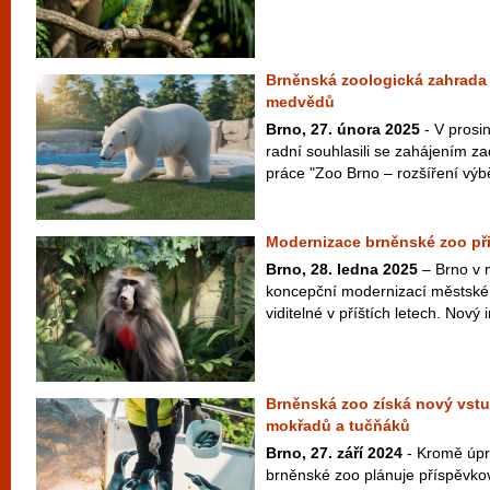
Brněnská zoologická zahrada 
medvědů
Brno, 27. února 2025
- V prosin
radní souhlasili se zahájením z
práce "Zoo Brno – rozšíření výbě
Modernizace brněnské zoo při
Brno, 28. ledna 2025
– Brno v 
koncepční modernizací městské 
viditelné v příštích letech. Nový i
Brněnská zoo získá nový vstup
mokřadů a tučňáků
Brno, 27. září 2024
- Kromě úpr
brněnské zoo plánuje příspěvko