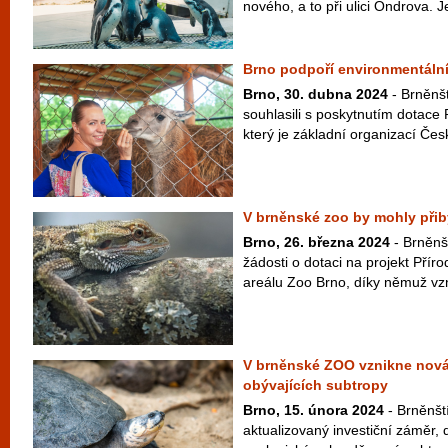
nového, a to při ulici Ondrova. J
Brno podpoří environmentální
Brno, 30. dubna 2024
- Brněnšt
souhlasili s poskytnutím dotac
který je základní organizací Čes
V brněnské zoo by mohly přib
Brno, 26. března 2024
- Brněnš
žádosti o dotaci na projekt Příro
areálu Zoo Brno, díky němuž vz
V brněnské ZOO vznikne nová
obývajících subtropy
Brno, 15. února 2024
- Brněnští
aktualizovaný investiční záměr, 