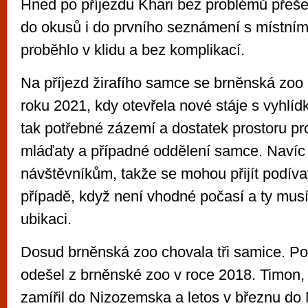
Hned po příjezdu Khari bez problémů přešel 
do okusů i do prvního seznámení s místními
proběhlo v klidu a bez komplikací.
Na příjezd žirafího samce se brněnská zoo 
roku 2021, kdy otevřela nové stáje s vyhlíd
tak potřebné zázemí a dostatek prostoru pr
mláďaty a případné oddělení samce. Navíc 
návštěvníkům, takže se mohou přijít podívat 
případě, když není vhodné počasí a ty musí 
ubikaci.
Dosud brněnská zoo chovala tři samice. P
odešel z brněnské zoo v roce 2018. Timon,
zamířil do Nizozemska a letos v březnu d