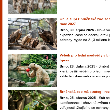
Orli a supi z brněnské zoo se 
roce 2027
Brno, 30. srpna 2025
- Nové vo
expoziční částí se dočkají draví
zahrady. Vyjde na 21,3 milionu k
Výběh pro lední medvědy v b
úprav
Brno, 28. dubna 2025
- Brněnšt
která rozšíří výběh pro lední m
základě výběrového řízení se jí 
Brněnská zoo má strategii roz
Brno, 25. března 2025
- Stát s
zaměstnance i chovaná zvířata a
veřejnosti týkajícího se ochrany 