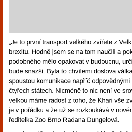
„Je to první transport velkého zvířete z Velk
brexitu. Hodně jsem se na tom naučili a po
podobného mělo opakovat v budoucnu, určit
bude snazší. Byla to chvílemi doslova válk
spoustou komunikace napříč odpovědnými i
čtyřech státech. Nicméně to nic není ve sro
velkou máme radost z toho, že Khari vše zv
je v pořádku a že už se rozkoukává v nov
ředitelka Zoo Brno Radana Dungelová.