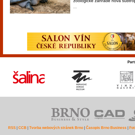
zoologické zahradě nová subtro
...
Part
RSS
|
CCB
|
Tvorba webových stránek Brno
|
Časopis Brno Business
|
Fot