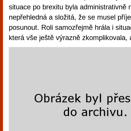
vyzkoušet různé kasinové hry. V neustál
situace po brexitu byla administrativně n
metropoli naleznete širokou nabídku her o
nepřehledná a složitá, že se musel příje
po moderní automaty jak pro pravidelné n
posunout. Roli samozřejmě hrála i situ
příležitostné hráče. V...
která vše ještě výrazně zkomplikovala, 