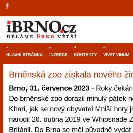
HLAVNÍ STRÁNKA
INZERCE
KONTAKTY
VIVAT VINUM
Brněnská zoo získala nového ži
Průvodce
kasi
Brně: Od rulet
Brno, 31. července 2023
- Roky čekání
automaty
Do brněnské zoo dorazil minulý pátek n
Brno je měs
Khari, jak se nový obyvatel Mniší hory 
zajímavé p
narodil 26. dubna 2019 ve Whipsnade 
restaurace, div
Británii. Do Brna se měl původně vydat 
Mimo jiné je ale také místem, kde si můžet