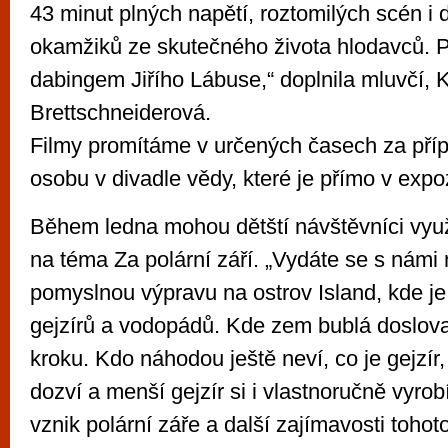
43 minut plných napětí, roztomilých scén i
okamžiků ze skutečného života hlodavců. 
dabingem Jiřího Lábuse,“ doplnila mluvčí, K
Brettschneiderová.
Filmy promítáme v určených časech za příp
osobu v divadle vědy, které je přímo v expoz
Během ledna mohou dětští návštěvníci využ
na téma Za polární září. „Vydáte se s námi 
pomyslnou výpravu na ostrov Island, kde je
gejzírů a vodopádů. Kde zem bublá doslo
kroku. Kdo náhodou ještě neví, co je gejzír,
dozví a menší gejzír si i vlastnoručně vyro
vznik polární záře a další zajímavosti toho