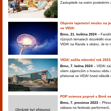
Zastupitelé na svém posledním z
Objevte tajemství mozku na 
ve VIDA!
Brno, 21. května 2024
– Fandít
různých tématech dozvědět více
VIDA! na Rande s vědou. Je to n
VIDA! zažila rekordní rok 2023, 
Brno, 7. ledna 2024
– VIDA! zaž
všem zájemcům o hravou vědu s
překonat ve VIDA! hned několik re
POP science poprvé v Brně ve
Brno, 7. prosince 2023
– Přesvě
zábava na festivalu performerů,