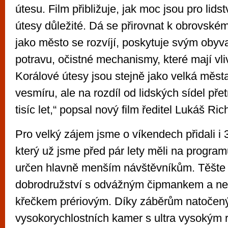
útesu. Film přibližuje, jak moc jsou pro lid
útesy důležité. Dá se přirovnat k obrovské
jako město se rozvíjí, poskytuje svým obyva
potravu, očistné mechanismy, které mají vli
Korálové útesy jsou stejně jako velká města
vesmíru, ale na rozdíl od lidských sídel přet
tisíc let,“ popsal nový film ředitel Lukáš Rich
Pro velký zájem jsme o víkendech přidali i 3
který už jsme před pár lety měli na programu
určen hlavně menším návštěvníkům. Těšte
dobrodružství s odvážným čipmankem a n
křečkem prériovým. Díky záběrům natoče
vysokorychlostních kamer s ultra vysokým r