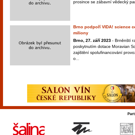
prosince se zábavní vědecký par
Brno podpoří VIDA! science ce
miliony
Brno, 27. září 2023
- Brněnští ra
poskytnutím dotace Moravian S
zajištění spolufinancování provo
o...
Part