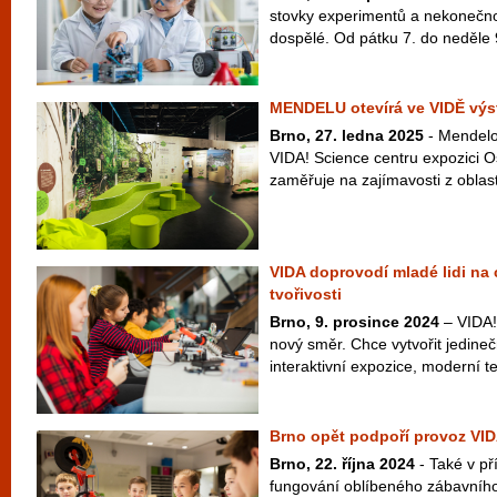
stovky experimentů a nekonečno 
dospělé. Od pátku 7. do neděle 9
MENDELU otevírá ve VIDĚ výs
Brno, 27. ledna 2025
- Mendelov
VIDA! Science centru expozici O
zaměřuje na zajímavosti z oblasti
VIDA doprovodí mladé lidi na 
tvořivosti
Brno, 9. prosince 2024
– VIDA!
nový směr. Chce vytvořit jedineč
interaktivní expozice, moderní te
Brno opět podpoří provoz VID
Brno, 22. října 2024
- Také v př
fungování oblíbeného zábavníh