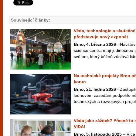
Související články:
Věda, technologie a skutečné
představuje nový exponát
Brno, 4. března 2026
- Návštěv
science centra mají jedinečnou př
světem, který běžně zůstává lid
Na technické projekty Brno př
korun
Brno, 21. ledna 2026
- Zastupi
lednovém zasedání podpořilo něk
technických a rozvojových projek
Věda jako zážitek? Přesně t
VIDA!
Brno, 5. listopadu 2025
– Více