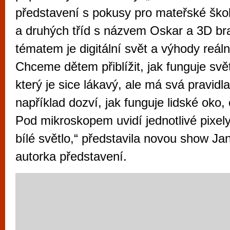
vyzkoušet různé kasinové hry. V neustál
představení s pokusy pro mateřské škol
metropoli naleznete širokou nabídku her o
a druhých tříd s názvem Oskar a 3D bra
po moderní automaty jak pro pravidelné n
tématem je digitální svět a výhody reál
příležitostné hráče. V...
Chceme dětem přiblížit, jak funguje svět
který je sice lákavý, ale má svá pravidl
například dozví, jak funguje lidské oko,
Pod mikroskopem uvidí jednotlivé pixely a
bílé světlo,“ představila novou show Ja
autorka představení.