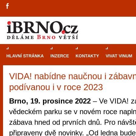
HLAVNÍ STRÁNKA
INZERCE
KONTAKTY
VIVAT VINUM
VIDA! nabídne naučnou i zábav
Průvodce
kasi
podívanou i v roce 2023
Brně: Od rulet
automaty
Brno, 19. prosince 2022
– Ve VIDA! z
Brno je měs
vědeckém parku se v novém roce napln
zajímavé p
zábava hned od prvních dnů. Pro návšt
restaurace, div
připraveny dvě novinky. „Od ledna bud
Mimo jiné je ale také místem, kde si můžet