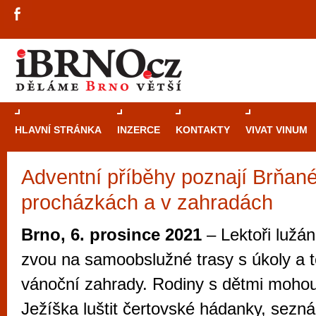
HLAVNÍ STRÁNKA
INZERCE
KONTAKTY
VIVAT VINUM
Adventní příběhy poznají Brňan
Průvodce
kasi
procházkách a v zahradách
Brně: Od rulet
automaty
Brno, 6. prosince 2021
– Lektoři lužá
Brno je měs
zvou na samoobslužné trasy s úkoly a 
zajímavé p
vánoční zahrady. Rodiny s dětmi mohou
restaurace, div
Ježíška luštit čertovské hádanky, sezná
Mimo jiné je ale také místem, kde si můžet