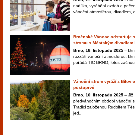
nadílka, vyrábění ozdob a pečen
vánoční atmosférou, divadlem, c
Brněnské Vánoce odstartuje s
stromu s Městským divadlem
Brno, 18. listopadu 2025
– Brno
rozzáří vánoční atmosférou. Br
pořádá TIC BRNO, letos začnou v
Vánoční strom vyráží z Bílovi
postoprvé
Brno, 10. listopadu 2025
– Již 
předvánočním období vánoční s
Tradici založenou Rudolfem Tě
jed...