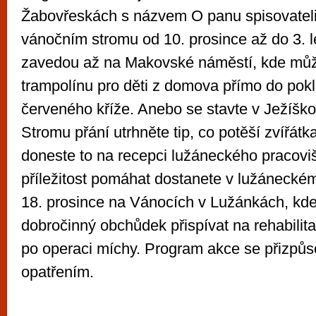
Žabovřeskách s názvem O panu spisovateli
vánočním stromu od 10. prosince až do 3. 
zavedou až na Makovské náměstí, kde může
trampolínu pro děti z domova přímo do po
červeného kříže. Anebo se stavte v Ježíšk
Stromu přání utrhněte tip, co potěší zvířátka
doneste to na recepci lužáneckého pracoviš
příležitost pomáhat dostanete v lužáneckém
18. prosince na Vánocích v Lužánkách, kd
dobročinný obchůdek přispívat na rehabili
po operaci míchy. Program akce se přizpůs
opatřením.