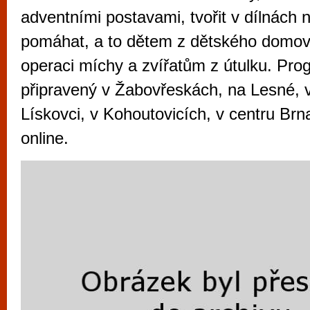
vyzkoušet různé kasinové hry. V neustál
adventními postavami, tvořit v dílnách
metropoli naleznete širokou nabídku her o
pomáhat, a to dětem z dětského domov
po moderní automaty jak pro pravidelné n
operaci míchy a zvířatům z útulku. Pro
příležitostné hráče. V...
připravený v Žabovřeskách, na Lesné, 
Lískovci, v Kohoutovicích, v centru Brn
online.