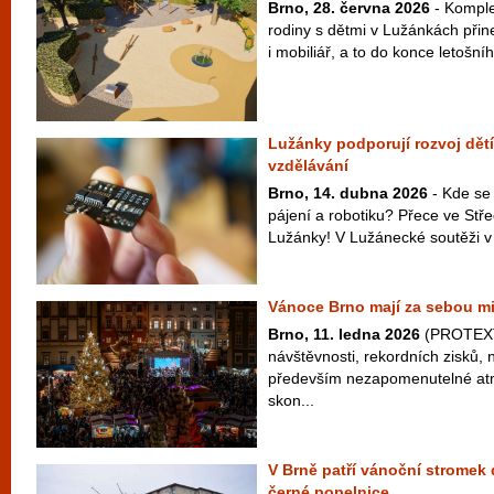
Brno, 28. června 2026
- Komple
rodiny s dětmi v Lužánkách přin
i mobiliář, a to do konce letošní
Lužánky podporují rozvoj dět
vzdělávání
Brno, 14. dubna 2026
- Kde se
pájení a robotiku? Přece ve Stř
Lužánky! V Lužánecké soutěži v e
Vánoce Brno mají za sebou m
Brno, 11. ledna 2026
(PROTEXT
návštěvnosti, rekordních zisků, 
především nezapomenutelné atm
skon...
V Brně patří vánoční stromek
černé popelnice