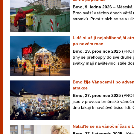
Brno, 9. ledna 2026
– Městská 
Brno sváží v těchto dnech větší
stromků. První z nich se se v ulic
Lidé si užijí nejoblíbenější a
po novém roce
Brno, 19. prosince 2025
(PROT
trhy se přehouply do své druhé po
svátky mají návštěvníci stále dos
Brno žije Vánocemi i po adven
atrakce
Brno, 27. prosince 2025
(PROTE
jsou v provozu brněnské vánoční
dnu lákají k návštěvě tisíce lidí. 
Nalaďte se na vánoční čas s
Brno, 27. listopadu 2025
- Kde