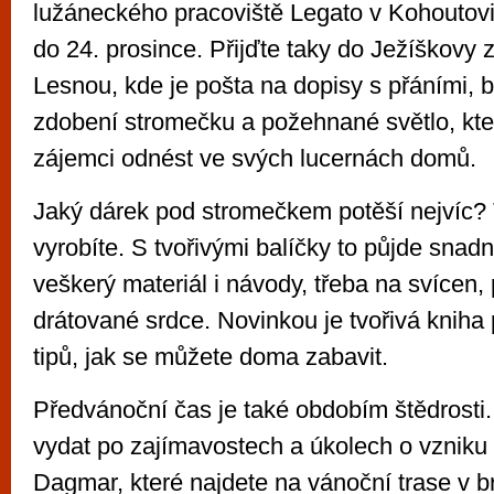
lužáneckého pracoviště Legato v Kohoutov
do 24. prosince. Přijďte taky do Ježíškovy 
Lesnou, kde je pošta na dopisy s přáními, 
zdobení stromečku a požehnané světlo, kt
zájemci odnést ve svých lucernách domů.
Jaký dárek pod stromečkem potěší nejvíc? 
vyrobíte. S tvořivými balíčky to půjde snad
veškerý materiál i návody, třeba na svícen,
drátované srdce. Novinkou je tvořivá kniha
tipů, jak se můžete doma zabavit.
Předvánoční čas je také obdobím štědrosti.
vydat po zajímavostech a úkolech o vznik
Dagmar, které najdete na vánoční trase v 