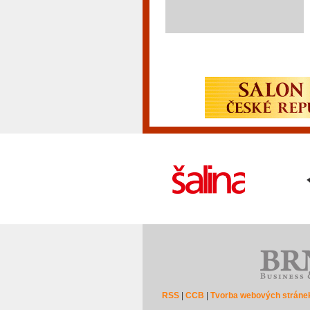
RSS
|
CCB
|
Tvorba webových stráne