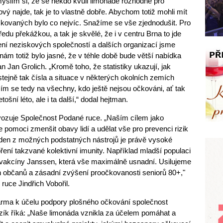
yslím si, že se někdo kvůli limonádě rozhodne pro
ový najde, tak je to vlastně dobře. Abychom totiž mohli mít
očkovaných bylo co nejvíc. Snažíme se vše zjednodušit. Pro
du překážkou, a tak je skvělé, že i v centru Brna to jde
ení neziskových společností a dalších organizací jsme
 nám totiž bylo jasné, že v téhle době bude větší nabídka
n Jan Grolich. „Kromě toho, že statistiky ukazují, jak
tejně tak čísla a situace v některých okolních zemích
cím se tedy na všechny, kdo ještě nejsou očkováni, ať tak
ošní léto, ale i ta další,“ dodal hejtman.
zuje Společnost Podané ruce. „Naším cílem jako
 pomoci zmenšit obavy lidí a udělat vše pro prevenci rizik
eden z možných podstatných nástrojů je právě vysoké
ení takzvané kolektivní imunity. Například mladší populaci
vakcíny Janssen, která vše maximálně usnadní. Usilujeme
 občanů a zásadní zvýšení proočkovanosti seniorů 80+,"
ruce Jindřich Vobořil.
rma k účelu podpory plošného očkování společnost
obzík říká: „Naše limonáda vznikla za účelem pomáhat a