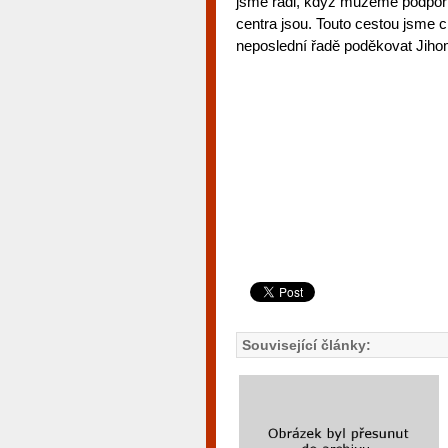
jsme rádi, když můžeme podpoři
centra jsou. Touto cestou jsme c
neposlední řadě poděkovat Jihom
Související články: