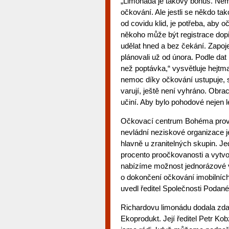
„Limonáda je takový bonus. Nem
očkování. Ale jestli se někdo tak
od covidu klid, je potřeba, aby 
někoho může být registrace dopře
udělat hned a bez čekání. Zapoj
plánovali už od února. Podle dat
než poptávka,“ vysvětluje hejtma
nemoc díky očkování ustupuje, s
varují, ještě není vyhráno. Obra
učiní. Aby bylo pohodové nejen let
Očkovací centrum Bohéma provo
nevládní neziskové organizace je
hlavně u zranitelných skupin. J
procento proočkovanosti a vytvoř
nabízíme možnost jednorázové 
o dokončení očkování imobilních
uvedl ředitel Společnosti Podané 
Richardovu limonádu dodala zda
Ekoprodukt. Její ředitel Petr K