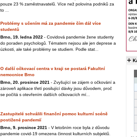
pouze 23 % zaměstnavatelů. Více než polovina podniků za
to ...
Problémy s učením má za pandemie čím dál více
studentů
Brno, 19. ledna 2022
- Covidová pandemie žene studenty
do poraden psychologů. Tématem nejsou ale jen deprese a
úzkosti, ale také problémy se studiem. Podle stat...
K
O další očkovací centra v kraji se postará Fakultní
nemocnice Brno
Brno, 20. prosince 2021
- Zvyšující se zájem o očkování a
zároveň aplikace třetí posilující dávky jsou důvodem, proč
se počítá s otevřením dalších očkovacích mí...
Zastupitelé schválili finanční pomoc kulturní scéně
postižené pandemií
Brno, 9. prosince 2021
- V letošním roce byla z důvodu
pandemie covid-19 omezena činnost kulturních subjektů.