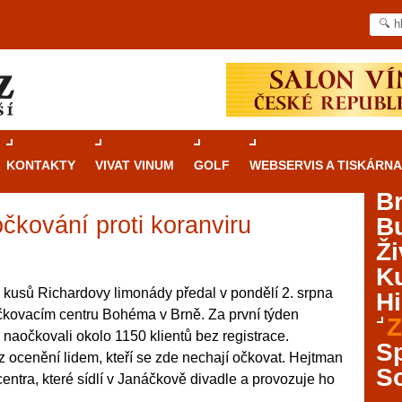
KONTAKTY
VIVAT VINUM
GOLF
WEBSERVIS A TISKÁRNA
B
očkování proti koranviru
B
Průvodce
kasinovými hrami v Brně: Od
Ži
rulety po video automaty
Ku
Brno je městem známým pro zajímavé památky, skvělé
 kusů Richardovy limonády předal v pondělí 2. srpna
Hi
restaurace, divadla a univerzity. Mimo jiné je ale také
čkovacím centru Bohéma v Brně. Za první týden
Z
místem, kde si můžete legálně a bezpečně vyzkoušet
 naočkovali okolo 1150 klientů bez registrace.
různé kasinové hry. V neustále kvetoucí moravské
S
z ocenění lidem, kteří se zde nechají očkovat. Hejtman
metropoli naleznete širokou nabídku her od klasické
S
ntra, které sídlí v Janáčkově divadle a provozuje ho
rulety až po moderní automaty jak pro pravidelné
ráče. V...