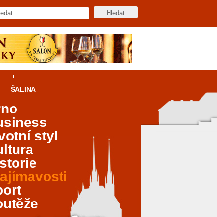
ŠALINA
rno
usiness
votní styl
ltura
storie
ajímavosti
port
outěže