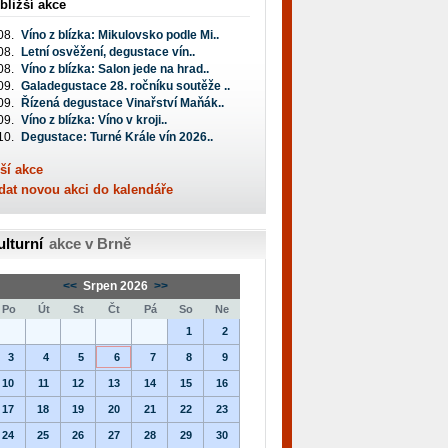
bližší akce
08.
Víno z blízka: Mikulovsko podle Mi..
08.
Letní osvěžení, degustace vín..
08.
Víno z blízka: Salon jede na hrad..
09.
Galadegustace 28. ročníku soutěže ..
09.
Řízená degustace Vinařství Maňák..
09.
Víno z blízka: Víno v kroji..
10.
Degustace: Turné Krále vín 2026..
ší akce
dat novou akci do kalendáře
ulturní
akce v Brně
<<
Srpen 2026
>>
Po
Út
St
Čt
Pá
So
Ne
1
2
3
4
5
6
7
8
9
10
11
12
13
14
15
16
17
18
19
20
21
22
23
24
25
26
27
28
29
30