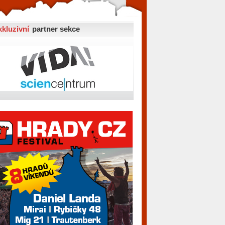
xkluzivní
partner sekce