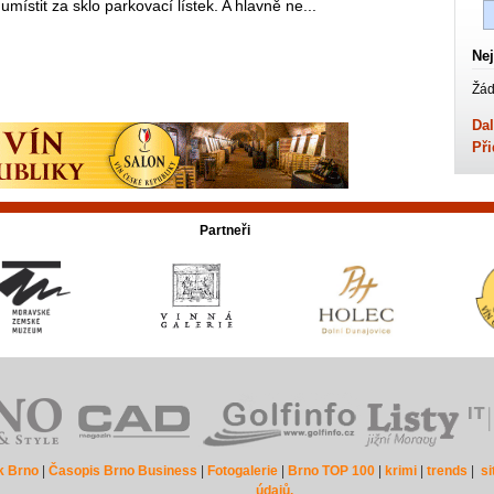
umístit za sklo parkovací lístek. A hlavně ne...
Nej
Žád
Dal
Při
Partneři
k Brno
|
Časopis Brno Business
|
Fotogalerie
|
Brno TOP 100
|
krimi
|
trends
|
s
údajů.