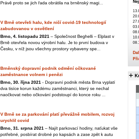
Nej
Právě proto se jich řada obrátila na brněnský magi...
13.
20.
27.
V Brně otevřeli halu, kde ničí covid-19 technologií
03.
zabudovanou v osvětlení
08.
Brno, 4. listopadu 2021
– Společnost Beghelli – Elplast v
10.
Brně otevřela novou výrobní halu. Je to první budova v
08.
Česku, v níž jsou všechny prostory vybaveny spe...
Dal
Při
Brněnský dopravní podnik odmění očkované
zaměstnance volnem i penězi
K
Brno, 30. října 2021
- Dopravní podnik města Brna vyplatí
dva tisíce korun každému zaměstnanci, který se nechal
naočkovat nebo očkování podstoupí do konce roku ...
V Brně se za parkování platí převážně mobilem, rozvoj
urychlil covid
Brno, 31. srpna 2021
– Najít parkovací hodiny, naťukat vše
potřebné, posbírat drobné po kapsách a zase zpět k autu