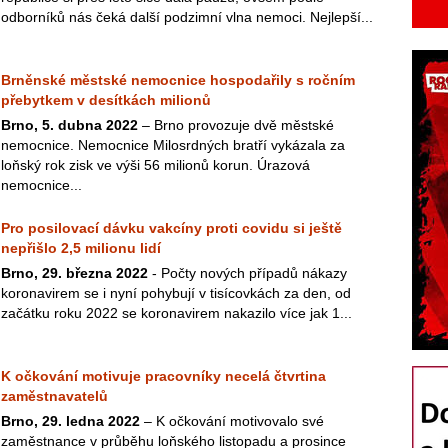
odborníků nás čeká další podzimní vlna nemoci. Nejlepší...
Brněnské městské nemocnice hospodařily s ročním
přebytkem v desítkách milionů
Brno, 5. dubna 2022
– Brno provozuje dvě městské
nemocnice. Nemocnice Milosrdných bratří vykázala za
loňský rok zisk ve výši 56 milionů korun. Úrazová
nemocnice...
Pro posilovací dávku vakcíny proti covidu si ještě
nepřišlo 2,5 milionu lidí
Brno, 29. března 2022
- Počty nových případů nákazy
koronavirem se i nyní pohybují v tisícovkách za den, od
začátku roku 2022 se koronavirem nakazilo více jak 1...
K očkování motivuje pracovníky necelá čtvrtina
zaměstnavatelů
Brno, 29. ledna 2022
– K očkování motivovalo své
zaměstnance v průběhu loňského listopadu a prosince