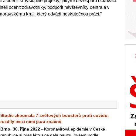
t a ocenit smysluplné projekty, jakými bezesporu očkovací
htěli ocenit zdravotníky, podpořit návštěvníky centra a v
oravskému kraji, který odvádí neskutečnou práci."
Studie zkoumala 7 světových boosterů proti covidu,
rozdíly mezi nimi jsou značné
Brno, 30. října 2022
- Koronavirová epidemie v České
republice si přes léto sice dala pauzu, ovšem podle