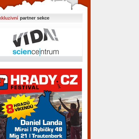
xkluzivní
partner sekce