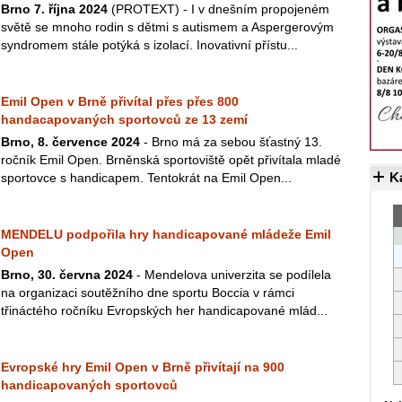
Brno 7. října 2024
(PROTEXT) - I v dnešním propojeném
světě se mnoho rodin s dětmi s autismem a Aspergerovým
syndromem stále potýká s izolací. Inovativní přístu...
Emil Open v Brně přivítal přes přes 800
handacapovaných sportovců ze 13 zemí
Brno, 8. července 2024
- Brno má za sebou šťastný 13.
ročník Emil Open. Brněnská sportoviště opět přivítala mladé
K
sportovce s handicapem. Tentokrát na Emil Open...
MENDELU podpořila hry handicapované mládeže Emil
Open
Brno, 30. června 2024
- Mendelova univerzita se podílela
na organizaci soutěžního dne sportu Boccia v rámci
třináctého ročníku Evropských her handicapované mlád...
Evropské hry Emil Open v Brně přivítají na 900
handicapovaných sportovců