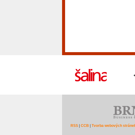
RSS
|
CCB
|
Tvorba webových stráne