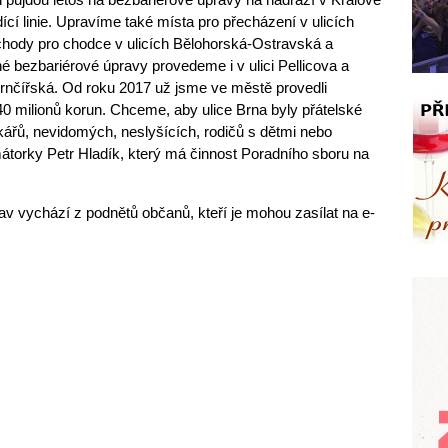
ící linie. Upravíme také místa pro přecházení v ulicích
hody pro chodce v ulicích Bělohorská-Ostravská a
é bezbariérové úpravy provedeme i v ulici Pellicova a
nčířská. Od roku 2017 už jsme ve městě provedli
0 milionů korun. Chceme, aby ulice Brna byly přátelské
ářů, nevidomých, neslyšících, rodičů s dětmi nebo
mátorky Petr Hladík, který má činnost Poradního sboru na
av vychází z podnětů občanů, kteří je mohou zasílat na e-