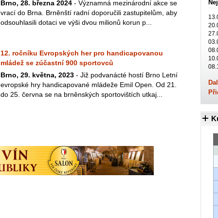
Nej
Brno, 28. března 2024
- Významná mezinárodní akce se
vrací do Brna. Brněnští radní doporučili zastupitelům, aby
13.
odsouhlasili dotaci ve výši dvou milionů korun p...
20.
27.
03.
08.
12. ročníku Evropských her pro handicapovanou
10.
mládež se zúčastní 900 sportovců
08.
Brno, 29. května, 2023
- Již podvanácté hostí Brno Letní
Dal
evropské hry handicapované mládeže Emil Open. Od 21.
Při
do 25. června se na brněnských sportovištích utkaj...
K