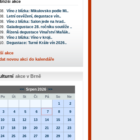
bližší akce
08.
Víno z blízka: Mikulovsko podle Mi..
08.
Letní osvěžení, degustace vín..
08.
Víno z blízka: Salon jede na hrad..
09.
Galadegustace 28. ročníku soutěže ..
09.
Řízená degustace Vinařství Maňák..
09.
Víno z blízka: Víno v kroji..
10.
Degustace: Turné Krále vín 2026..
ší akce
dat novou akci do kalendáře
ulturní
akce v Brně
<<
Srpen 2026
>>
Po
Út
St
Čt
Pá
So
Ne
1
2
3
4
5
6
7
8
9
10
11
12
13
14
15
16
17
18
19
20
21
22
23
24
25
26
27
28
29
30