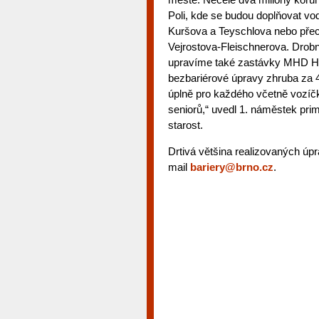
Poli, kde se budou doplňovat vod
Kuršova a Teyschlova nebo přec
Vejrostova-Fleischnerova. Drobn
upravíme také zastávky MHD Hr
bezbariérové úpravy zhruba za 4
úplně pro každého včetně vozíčk
seniorů,“ uvedl 1. náměstek pri
starost.
Drtivá většina realizovaných úpr
mail
bariery@brno.cz
.