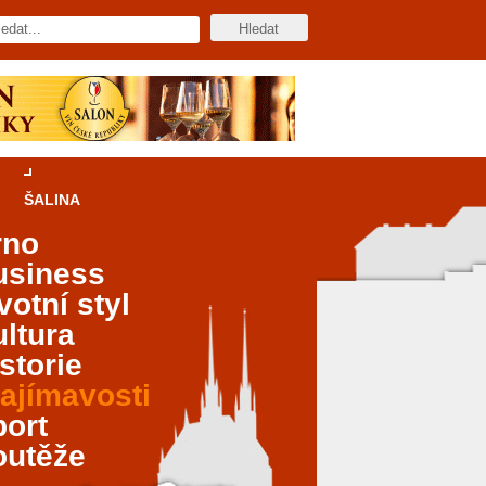
ŠALINA
rno
usiness
votní styl
ltura
storie
ajímavosti
port
outěže