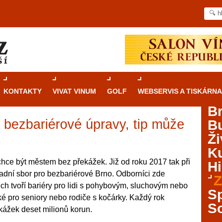
KONTAKTY
VIVAT VINUM
GOLF
WEBSERVIS A TISKÁRNA
B
 bezbariérové úpravy, tip může
B
Průvodce
kasinovými hrami v Brně: Od
Ži
rulety po video automaty
Ku
Brno je městem známým pro zajímavé památky, skvělé
chce být městem bez překážek. Již od roku 2017 tak při
Hi
restaurace, divadla a univerzity. Mimo jiné je ale také
dní sbor pro bezbariérové Brno. Odborníci zde
Z
místem, kde si můžete legálně a bezpečně vyzkoušet
ech tvoří bariéry pro lidi s pohybovým, sluchovým nebo
různé kasinové hry. V neustále kvetoucí moravské
S
é pro seniory nebo rodiče s kočárky. Každý rok
metropoli naleznete širokou nabídku her od klasické
S
kážek deset milionů korun.
rulety až po moderní automaty jak pro pravidelné
ráče. V...