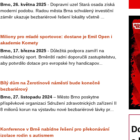
Brno, 26. května 2025
- Dopravní uzel Stará osada získá
moderní podobu. Radou města Brna schválený investiční
záměr ukazuje bezbariérové řešení lokality včetně ...
Miliony pro mladé sportovce: dostane je Emil Open i
akademie Komety
Brno, 17. března 2025
- Důležitá podpora zamíří na
mládežnický sport. Brněnští radní doporučili zastupitelstvu,
aby potvrdilo dotace pro evropské hry handicapov...
Bílý dům na Žerotínově náměstí bude konečně
bezbariérový
Brno, 27. listopadu 2024
– Město Brno poskytne
příspěvkové organizaci Sdružení zdravotnických zařízení II
8 milionů korun na výstavbu nové bezbariérové lávky pr...
Konference v Brně nabídne řešení pro překonávání
izolace rodin s autismem