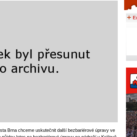
Celý článek...
E
ta Brna chceme uskutečnit další bezbariérové úpravy ve
 půjdou letos na bezbariérové úpravy na nádraží v Králově