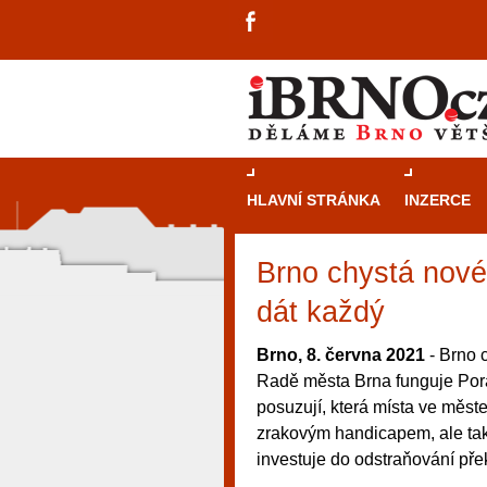
HLAVNÍ STRÁNKA
INZERCE
Brno chystá nové
dát každý
Brno, 8. června 2021
- Brno 
Radě města Brna funguje Pora
posuzují, která místa ve měst
zrakovým handicapem, ale tak
investuje do odstraňování pře
návštěvníky, tak pro příležitostné h