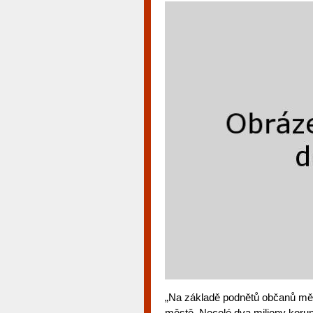
„Na základě podnětů občanů měs
městě. Necelé dva miliony korun