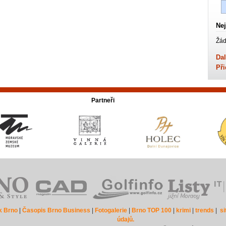
Nej
Žád
Dal
Při
Partneři
k Brno
|
Časopis Brno Business
|
Fotogalerie
|
Brno TOP 100
|
krimi
|
trends
|
s
údajů.