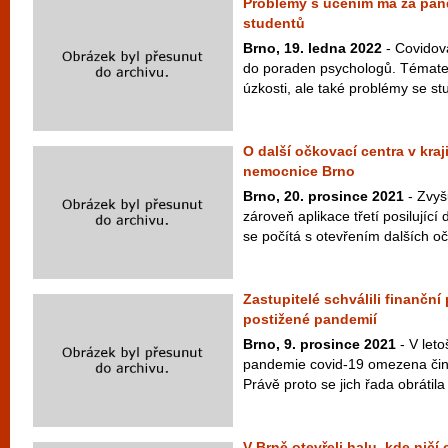
Problémy s učením má za pand
studentů
Brno, 19. ledna 2022
- Covidov
do poraden psychologů. Témate
úzkosti, ale také problémy se stu
O další očkovací centra v kraj
nemocnice Brno
Brno, 20. prosince 2021
- Zvyš
zároveň aplikace třetí posilujíc
se počítá s otevřením dalších oč
Zastupitelé schválili finančn
postižené pandemií
Brno, 9. prosince 2021
- V let
pandemie covid-19 omezena činn
Právě proto se jich řada obrátil
V Brně otevřeli halu, kde ničí