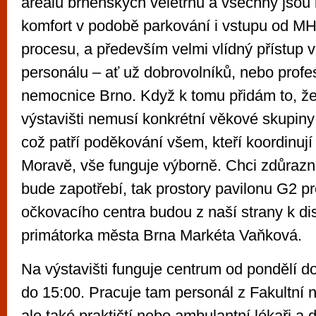
areálu brněnských veletrhů a všechny jsou 
komfort v podobě parkování i vstupu od MH
procesu, a především velmi vlídný přístup 
personálu – ať už dobrovolníků, nebo profes
nemocnice Brno. Když k tomu přidám to, ž
výstavišti nemusí konkrétní věkové skupiny
což patří poděkování všem, kteří koordinují
Moravě, vše funguje výborně. Chci zdůrazni
bude zapotřebí, tak prostory pavilonu G2 p
očkovacího centra budou z naší strany k dis
primátorka města Brna Markéta Vaňková.
Na výstavišti funguje centrum od pondělí d
do 15:00. Pracuje tam personál z Fakultní
ale také praktičtí nebo ambulantní lékaři a 