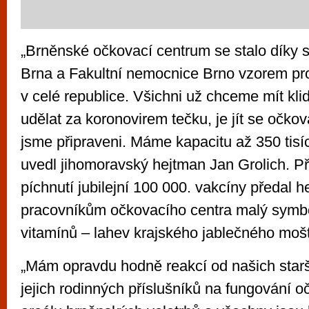
„Brněnské očkovací centrum se stalo díky 
Brna a Fakultní nemocnice Brno vzorem pr
v celé republice. Všichni už chceme mít klid
udělat za koronovirem tečku, je jít se očkova
jsme připraveni. Máme kapacitu až 350 tisíc
uvedl jihomoravský hejtman Jan Grolich. Při 
píchnutí jubilejní 100 000. vakcíny předal h
pracovníkům očkovacího centra malý symbo
vitamínů – lahev krajského jablečného moš
„Mám opravdu hodně reakcí od našich starš
jejich rodinných příslušníků na fungování o