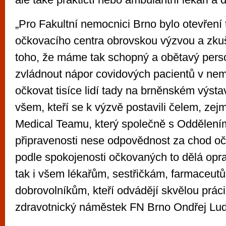
„Pro Fakultní nemocnici Brno bylo otevření
očkovacího centra obrovskou výzvou a zku
toho, že máme tak schopný a obětavý perso
zvládnout nápor covidových pacientů v nem
očkovat tisíce lidí tady na brněnském výstav
všem, kteří se k výzvě postavili čelem, z
Medical Teamu, který společně s Oddělení
připravenosti nese odpovědnost za chod oč
podle spokojenosti očkovaných to dělá opra
tak i všem lékařům, sestřičkám, farmaceut
dobrovolníkům, kteří odvádějí skvělou práci,
zdravotnický náměstek FN Brno Ondřej Lu