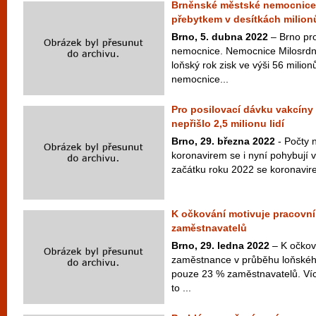
Brněnské městské nemocnice 
přebytkem v desítkách milion
Brno, 5. dubna 2022
– Brno pr
nemocnice. Nemocnice Milosrdný
loňský rok zisk ve výši 56 milio
nemocnice...
Pro posilovací dávku vakcíny p
nepřišlo 2,5 milionu lidí
Brno, 29. března 2022
- Počty 
koronavirem se i nyní pohybují v
začátku roku 2022 se koronavirem
K očkování motivuje pracovník
zaměstnavatelů
Brno, 29. ledna 2022
– K očkov
zaměstnance v průběhu loňského
pouze 23 % zaměstnavatelů. Víc
to ...