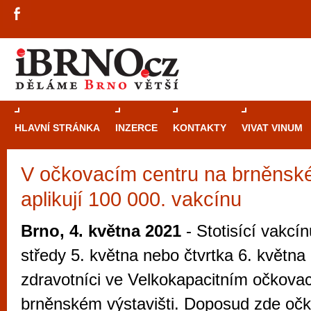
HLAVNÍ STRÁNKA
INZERCE
KONTAKTY
VIVAT VINUM
V očkovacím centru na brněnské
Průvodce
kasi
aplikují 100 000. vakcínu
Brně: Od rulet
automaty
Brno, 4. května 2021
- Stotisící vakcí
Brno je měs
středy 5. května nebo čtvrtka 6. května 
zajímavé p
zdravotníci ve Velkokapacitním očkova
restaurace, div
brněnském výstavišti. Doposud zde očk
Mimo jiné je ale také místem, kde si můžet