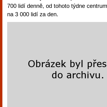
vyzkoušet různé kasinové hry. V neustál
700 lidí denně, od tohoto týdne centrum
metropoli naleznete širokou nabídku her o
na 3 000 lidí za den.
po moderní automaty jak pro pravidelné n
příležitostné hráče. V...