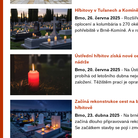
Hřbitovy v Tuřanech a Komíně
Brno, 26. června 2025
- Rozšíř
oplocení a kolumbária s 270 oké
pohřebiště v Brně-Komíně. A v r
Ústřední hřbitov získá nové ce
nádrže
Brno, 20. června 2025
- Na Úst
probíhá od letošního dubna nejv
založení. Těžištěm prací je oprav
Začíná rekonstrukce cest na
hřbitově
Brno, 23. dubna 2025
- Na brn
začíná dlouho připravovaná reko
Se začátkem stavby se pojí i zm