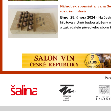
Náhrobek sbormistra Ivana S
rozložení hlasů
Brno, 28. února 2024
- Na čest
hřbitova v Brně budou uloženy os
a zakladatele pěveckého sboru K
Part