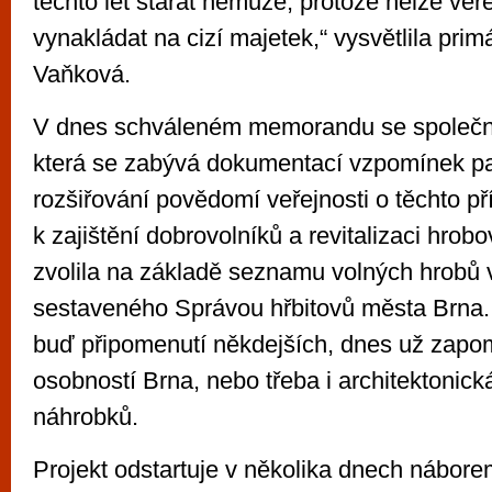
těchto let starat nemůže, protože nelze veř
vynakládat na cizí majetek,“ vysvětlila pri
Vaňková.
V dnes schváleném memorandu se společn
která se zabývá dokumentací vzpomínek p
rozšiřování povědomí veřejnosti o těchto př
k zajištění dobrovolníků a revitalizaci hrob
zvolila na základě seznamu volných hrobů 
sestaveného Správou hřbitovů města Brna. 
buď připomenutí někdejších, dnes už zap
osobností Brna, nebo třeba i architektonic
náhrobků.
Projekt odstartuje v několika dnech nábore