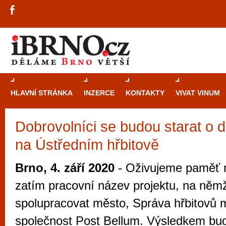
HLAVNÍ STRÁNKA
INZERCE
KONTAKTY
VIVAT VINUM
Dobrovolníci se budou starat o 
Průvodce
kasi
na Ústředním hřbitově
Brně: Od rulet
automaty
Brno, 4. září 2020
- Oživujeme paměť m
Brno je měs
zatím pracovní název projektu, na něm
zajímavé p
spolupracovat město, Správa hřbitovů 
restaurace, div
společnost Post Bellum. Výsledkem bu
Mimo jiné je ale také místem, kde si můžet