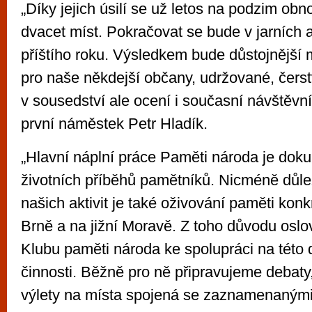
„Díky jejich úsilí se už letos na podzim ob
dvacet míst. Pokračovat se bude v jarních 
příštího roku. Výsledkem bude důstojnější 
pro naše někdejší občany, udržované, čers
v sousedství ale ocení i současní návštěvníc
první náměstek Petr Hladík.
„Hlavní náplní práce Paměti národa je dok
životních příběhů pamětníků. Nicméně důle
našich aktivit je také oživování paměti konk
Brně a na jižní Moravě. Z toho důvodu osl
Klubu paměti národa ke spolupráci na této 
činnosti. Běžně pro ně připravujeme debaty,
výlety na místa spojená se zaznamenanými