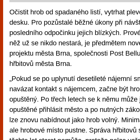
Očistit hrob od spadaného listí, vytrhat ple
desku. Pro pozůstalé běžné úkony při návš
posledního odpočinku jejich blízkých. Provés
něž už se nikdo nestará, je předmětem no
projektu města Brna, společnosti Post Bel
hřbitovů města Brna.
„Pokud se po uplynutí desetileté nájemní 
navázat kontakt s nájemcem, začne být hr
opuštěný. Po třech letech se k němu může 
opuštěné přihlásit město a po nutných zák
lze znovu nabídnout jako hrob volný. Minimá
ale hrobové místo pustne. Správa hřbitovů