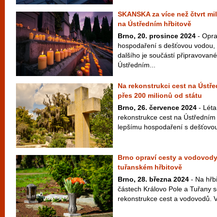
SKANSKA za více než čtvrt mil
na Ústředním hřbitově
Brno, 20. prosince 2024
- Opra
hospodaření s dešťovou vodou,
dalšího je součástí připravovan
Ústředním...
Na rekonstrukci cest na Ústře
přes 200 milionů od státu
Brno, 26. července 2024
- Léta
rekonstrukce cest na Ústředním h
lepšímu hospodaření s dešťovou 
Brno opraví cesty a vodovod
tuřanském hřbitově
Brno, 28. března 2024
- Na hřb
částech Královo Pole a Tuřany se
rekonstrukce cest a vodovodů. V