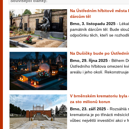
Související články:
Na Ústředním hřbitově města 
dárcům těl
Brno, 3. listopadu 2025
- Lékař
památník dárcům těl. Bude slouž
odpočinku těch, kteří se rozhodli
Na Dušičky bude po Ústředním 
Brno, 29. října 2025
- Během Du
Ústředního hřbitova omezení kv
areálu i jeho okolí. Rekonstruuje 
V brněnském krematoriu byla
za sto milionů korun
Brno, 23. září 2025
- Rozsáhlá 
krematoria je po třinácti měsící
vůbec největší investiční akci v h