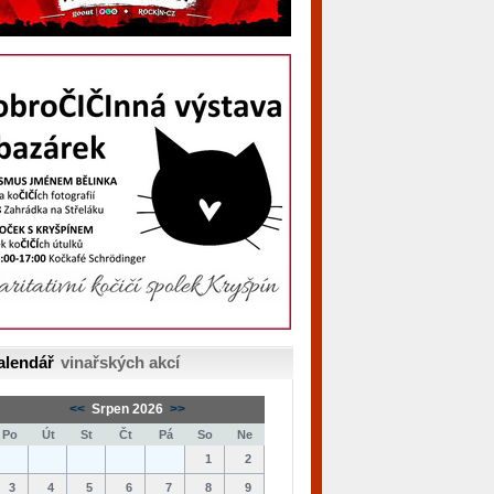
alendář
vinařských akcí
<<
Srpen 2026
>>
Po
Út
St
Čt
Pá
So
Ne
1
2
3
4
5
6
7
8
9