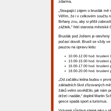
zdarma.
„Stoupající zájem o bruslák mě m
Věřím, že i v celkovém součtu 
Brňany zvu, aby si přišli zabrusl
zážitek,“ řekl starosta městské 
Bruslák pod Joštem je otevřený
počasí dovolí. Bruslí se vždy v
pauzou na úpravu ledu:
10.00-12.00 hod. bruslení 
13.00-15.00 hod. bruslení 
16.00-17.00 hod. bruslení 
18.00-20.00 hod. bruslení 
„Od začátku ledna budou v první
základních škol zřizovaných měs
žáků velmi osvědčilo, jak nám pot
držet i nadále,“ doplnil Martin 
gesce spadá sport a turismus.
Vstupné zůstává stejné jako v př