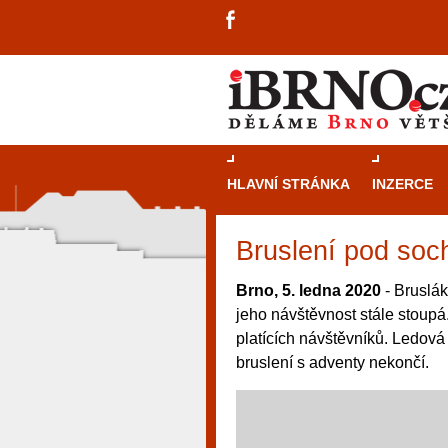
HLAVNÍ STRÁNKA
INZERCE
Bruslení pod soch
Brno, 5. ledna 2020
- Bruslák
jeho návštěvnost stále stoupá
platících návštěvníků. Ledová
bruslení s adventy nekončí.
návštěvníky, tak pro příležitostné h