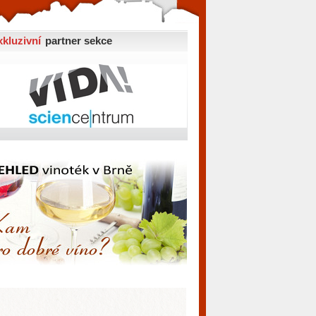
xkluzivní
partner sekce