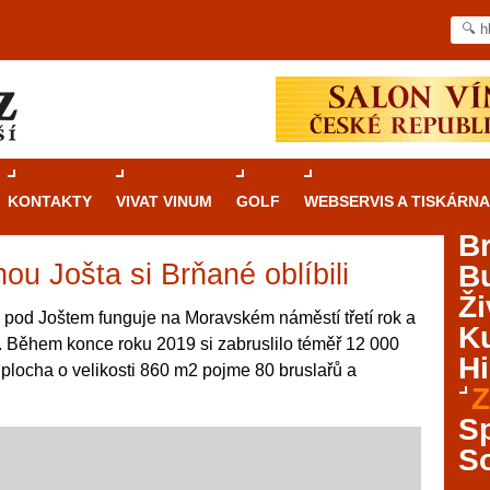
KONTAKTY
VIVAT VINUM
GOLF
WEBSERVIS A TISKÁRNA
B
ou Jošta si Brňané oblíbili
B
Průvodce
kasinovými hrami v Brně: Od
Ži
rulety po video automaty
 pod Joštem funguje na Moravském náměstí třetí rok a
Ku
. Během konce roku 2019 si zabruslilo téměř 12 000
Brno je městem známým pro zajímavé památky, skvělé
Hi
 plocha o velikosti 860 m2 pojme 80 bruslařů a
restaurace, divadla a univerzity. Mimo jiné je ale také
Z
místem, kde si můžete legálně a bezpečně vyzkoušet
různé kasinové hry. V neustále kvetoucí moravské
S
metropoli naleznete širokou nabídku her od klasické
S
rulety až po moderní automaty jak pro pravidelné
ráče. V...