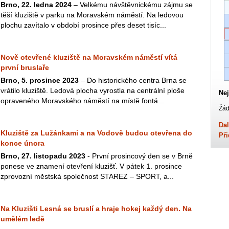
Brno, 22. ledna 2024
– Velkému návštěvnickému zájmu se
těší kluziště v parku na Moravském náměstí. Na ledovou
plochu zavítalo v období prosince přes deset tisíc...
Nově otevřené kluziště na Moravském náměstí vítá
první bruslaře
Brno, 5. prosince 2023
– Do historického centra Brna se
vrátilo kluziště. Ledová plocha vyrostla na centrální ploše
Nej
opraveného Moravského náměstí na místě fontá...
Žád
Dal
Kluziště za Lužánkami a na Vodově budou otevřena do
Při
konce února
Brno, 27. listopadu 2023
- První prosincový den se v Brně
ponese ve znamení otevření kluzišť. V pátek 1. prosince
zprovozní městská společnost STAREZ – SPORT, a...
Na Kluzišti Lesná se bruslí a hraje hokej každý den. Na
umělém ledě