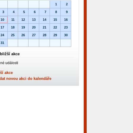
1
2
3
4
5
6
7
8
9
10
11
12
13
14
15
16
17
18
19
20
21
22
23
24
25
26
27
28
29
30
31
bližší akce
né události
ší akce
dat novou akci do kalendáře