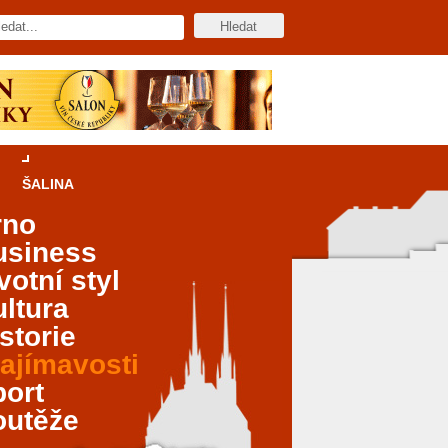
ŠALINA
rno
usiness
votní styl
ltura
storie
ajímavosti
port
outěže