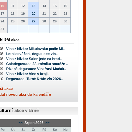
10
11
12
13
14
15
16
17
18
19
20
21
22
23
24
25
26
27
28
29
30
31
bližší akce
08.
Víno z blízka: Mikulovsko podle Mi..
08.
Letní osvěžení, degustace vín..
08.
Víno z blízka: Salon jede na hrad..
09.
Galadegustace 28. ročníku soutěže ..
09.
Řízená degustace Vinařství Maňák..
09.
Víno z blízka: Víno v kroji..
10.
Degustace: Turné Krále vín 2026..
ší akce
dat novou akci do kalendáře
ulturní
akce v Brně
<<
Srpen 2026
>>
Po
Út
St
Čt
Pá
So
Ne