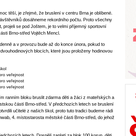
oc těší, je zřejmé, že bruslení v centru Brna je oblíbené.
návštěvníků dosáhneme rekordního počtu. Proto všechny
it, projeli se pod Joštem, je to velmi příjemný sportovní
části Brno-střed Vojtěch Mencl.
 denně a v provozu bude až do konce února, pokud to
e dvouhodinových blocích, které jsou proloženy hodinovou
škol
pro veřejnost
pro veřejnost
pro veřejnost
m ranním bloku bruslit zdarma děti a žáci z mateřských a
tskou částí Brno-střed. V předchozích letech se bruslení
vrdili učitelé z našich škol, proto tuto tradici budeme rádi
Schwab, 4. místostarosta městské části Brno-střed, do jehož
edchozích letech. Dospělí zaplatí za blok 100 korun, děti