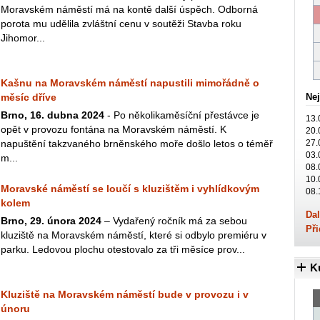
Moravském náměstí má na kontě další úspěch. Odborná
porota mu udělila zvláštní cenu v soutěži Stavba roku
Jihomor...
Kašnu na Moravském náměstí napustili mimořádně o
měsíc dříve
Nej
Brno, 16. dubna 2024
- Po několikaměsíční přestávce je
13.
opět v provozu fontána na Moravském náměstí. K
20.
napuštění takzvaného brněnského moře došlo letos o téměř
27.
03.
m...
08.
10.
Moravské náměstí se loučí s kluzištěm i vyhlídkovým
08.
kolem
Dal
Brno, 29. února 2024
– Vydařený ročník má za sebou
Při
kluziště na Moravském náměstí, které si odbylo premiéru v
parku. Ledovou plochu otestovalo za tři měsíce prov...
K
Kluziště na Moravském náměstí bude v provozu i v
únoru