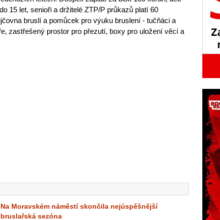
do 15 let, senioři a držitelé ZTP/P průkazů platí 60
ůjčovna bruslí a pomůcek pro výuku bruslení - tučňáci a
e, zastřešený prostor pro přezutí, boxy pro uložení věcí a
Na Moravském náměstí skončila nejúspěšnější
bruslařská sezóna