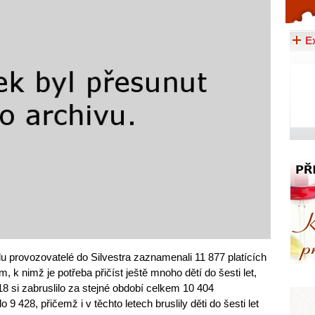
Celý článek...
E
du provozovatelé do Silvestra zaznamenali 11 877 platících
 k nimž je potřeba přičíst ještě mnoho dětí do šesti let,
18 si zabruslilo za stejné období celkem 10 404
 9 428, přičemž i v těchto letech bruslily děti do šesti let