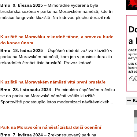
Brno, 9. března 2025
–⁠ Mimořádně vydařená byla
bruslařská sezóna v parku na Moravském náměstí, kde tři
měsíce fungovalo kluziště. Na ledovou plochu dorazil rek...
Kluziště na Moraváku rekordně táhne, v provozu bude
do konce února
Brno, 18. ledna 2025
– Úspěšné období zažívá kluziště v
parku na Moravském náměstí, kam jen v prosinci dorazilo
rekordních čtrnáct tisíc bruslařů. Provoz ledové...
Kluziště na Moravském náměstí vítá první bruslaře
Brno, 28. listopadu 2024
- Po minulém úspěšném ročníku
se do parku na Moravské náměstí vrátilo kluziště.
K
Sportoviště podstoupilo letos modernizaci návštěvnickéh...
Park na Moravském náměstí získal další ocenění
Brno, 7. května 2024
– Zrekonstruovaný park na