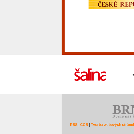
RSS
|
CCB
|
Tvorba webových stráne