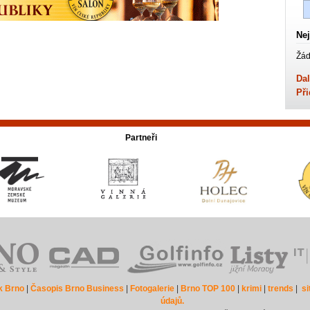
Nej
Žád
Dal
Při
Partneři
k Brno
|
Časopis Brno Business
|
Fotogalerie
|
Brno TOP 100
|
krimi
|
trends
|
s
údajů.