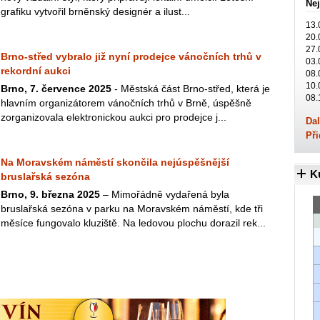
Nej
grafiku vytvořil brněnský designér a ilust...
13.
20.
27.
Brno-střed vybralo již nyní prodejce vánočních trhů v
03.
rekordní aukci
08.
10.
Brno, 7. července 2025
- Městská část Brno-střed, která je
08.
hlavním organizátorem vánočních trhů v Brně, úspěšně
zorganizovala elektronickou aukci pro prodejce j...
Dal
Při
Na Moravském náměstí skončila nejúspěšnější
K
bruslařská sezóna
Brno, 9. března 2025
–⁠ Mimořádně vydařená byla
bruslařská sezóna v parku na Moravském náměstí, kde tři
měsíce fungovalo kluziště. Na ledovou plochu dorazil rek...