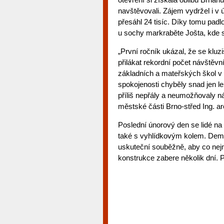
navštěvovali. Zájem vydržel i v 
přesáhl 24 tisíc. Díky tomu pad
u sochy markraběte Jošta, kde si
„První ročník ukázal, že se klu
přilákat rekordní počet návštěv
základních a mateřských škol v 
spokojenosti chyběly snad jen le
příliš nepřály a neumožňovaly ná
městské části Brno-střed Ing. a
Poslední únorový den se lidé na
také s vyhlídkovým kolem. Dem
uskuteční souběžně, aby co nej
konstrukce zabere několik dní. 