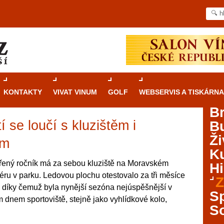
KONTAKTY
VIVAT VINUM
GOLF
WEBSERVIS A TISKÁRNA
B
se loučí s kluzištěm i
B
Průvodce
kasinovými hrami v Brně: Od
Ži
rulety po video automaty
em
Ku
Brno je městem známým pro zajímavé památky, skvělé
ený ročník má za sebou kluziště na Moravském
Hi
restaurace, divadla a univerzity. Mimo jiné je ale také
iéru v parku. Ledovou plochu otestovalo za tři měsíce
Z
místem, kde si můžete legálně a bezpečně vyzkoušet
ů, díky čemuž byla nynější sezóna nejúspěšnější v
různé kasinové hry. V neustále kvetoucí moravské
S
m dnem sportoviště, stejně jako vyhlídkové kolo,
metropoli naleznete širokou nabídku her od klasické
S
rulety až po moderní automaty jak pro pravidelné
ráče. V...