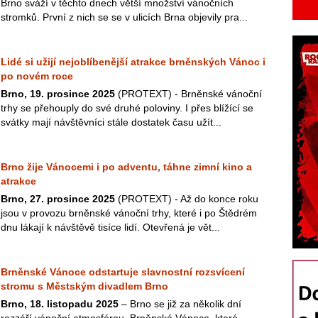
Brno sváží v těchto dnech větší množství vánočních
stromků. První z nich se se v ulicích Brna objevily pra...
Lidé si užijí nejoblíbenější atrakce brněnských Vánoc i
po novém roce
Brno, 19. prosince 2025
(PROTEXT) - Brněnské vánoční
trhy se přehouply do své druhé poloviny. I přes blížící se
svátky mají návštěvníci stále dostatek času užít...
Brno žije Vánocemi i po adventu, táhne zimní kino a
atrakce
Brno, 27. prosince 2025
(PROTEXT) - Až do konce roku
jsou v provozu brněnské vánoční trhy, které i po Štědrém
dnu lákají k návštěvě tisíce lidí. Otevřená je vět...
Brněnské Vánoce odstartuje slavnostní rozsvícení
stromu s Městským divadlem Brno
Brno, 18. listopadu 2025
– Brno se již za několik dní