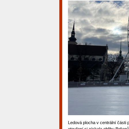
Ledová plocha v centrální části
otevření si získala oblibu Brňanů