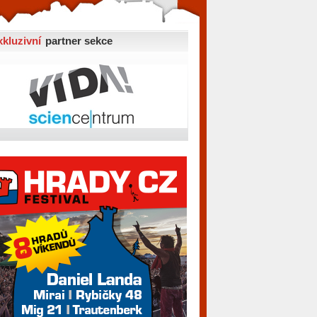
xkluzivní
partner sekce