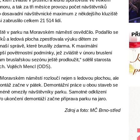
únoru, a tak za tři měsíce provozu počet návštěvníků
lo dosavadní návštěvnické maximum z někdejšího kluziště
 zabruslilo celkem 21 514 lidí.
ziště v parku na Moravském náměstí osvědčilo. Podařilo se
níků a ledová plocha zpestřovala výuku dětem ze
naší správě, které bruslily zdarma. K maximální
pší povětrnostní podmínky, jež zvláště v únoru bruslení
m bruslařskou sezónu ještě prodloužit,“ sdělil starosta
rch. Vojtěch Mencl (ODS).
 Moravském náměstí rozloučí nejen s ledovou plochou, ale
ontáž začne v pátek. Demontážní práce u obou staveb se
méně omezily návštěvníky parku. Samotné odklizení
Po ukončení demontáží začne příprava parku na jaro.
Zdroj a foto: MČ Brno-střed