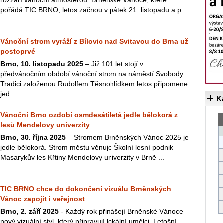
rozzáří vánoční atmosférou. Brněnské Vánoce, které
pořádá TIC BRNO, letos začnou v pátek 21. listopadu a p...
Vánoční strom vyráží z Bílovic nad Svitavou do Brna už
postoprvé
Brno, 10. listopadu 2025
– Již 101 let stojí v
předvánočním období vánoční strom na náměstí Svobody.
Tradici založenou Rudolfem Těsnohlídkem letos připomene
jed...
K
Vánoční Brno ozdobí osmdesátiletá jedle bělokorá z
lesů Mendelovy univerzity
Brno, 30. října 2025
– Stromem Brněnských Vánoc 2025 je
jedle bělokorá. Strom městu věnuje Školní lesní podnik
Masarykův les Křtiny Mendelovy univerzity v Brně ...
TIC BRNO chce do dokončení vizuálu Brněnských
Vánoc zapojit i veřejnost
Brno, 2. září 2025
- Každý rok přinášejí Brněnské Vánoce
nový vizuální styl, který připravují lokální umělci. Letošní