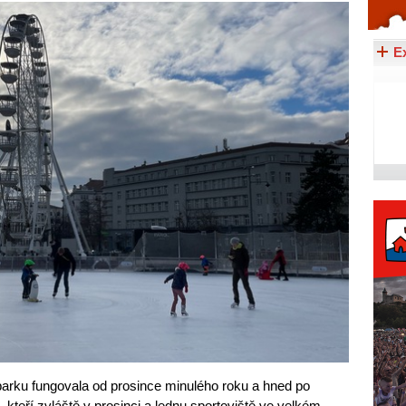
Celý článek...
E
 parku fungovala od prosince minulého roku a hned po
, kteří zvláště v prosinci a lednu sportoviště ve velkém