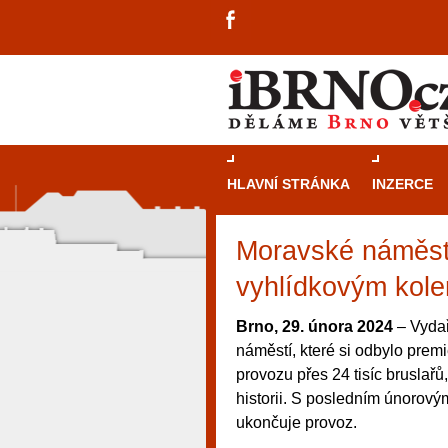
HLAVNÍ STRÁNKA
INZERCE
Moravské náměstí 
vyhlídkovým kol
Brno, 29. února 2024
– Vydař
náměstí, které si odbylo prem
provozu přes 24 tisíc bruslař
historii. S posledním únorový
ukončuje provoz.
návštěvníky, tak pro příležitostné h