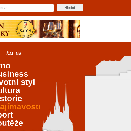
ŠALINA
rno
usiness
votní styl
ltura
storie
ajímavosti
port
outěže