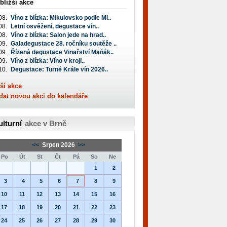
bližší akce
08.
Víno z blízka: Mikulovsko podle Mi..
08.
Letní osvěžení, degustace vín..
08.
Víno z blízka: Salon jede na hrad..
09.
Galadegustace 28. ročníku soutěže ..
09.
Řízená degustace Vinařství Maňák..
09.
Víno z blízka: Víno v kroji..
10.
Degustace: Turné Krále vín 2026..
ší akce
dat novou akci do kalendáře
ulturní
akce v Brně
<<
Srpen 2026
>>
Po
Út
St
Čt
Pá
So
Ne
1
2
3
4
5
6
7
8
9
10
11
12
13
14
15
16
17
18
19
20
21
22
23
24
25
26
27
28
29
30