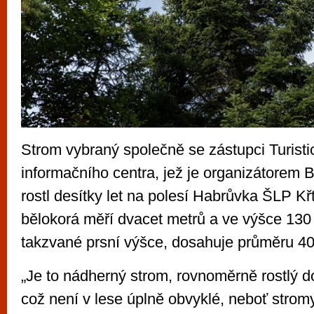
Strom vybraný společně se zástupci Turist
informačního centra, jež je organizátorem
rostl desítky let na polesí Habrůvka ŠLP Kř
bělokorá měří dvacet metrů a ve výšce 130 
takzvané prsní výšce, dosahuje průměru 40
„Je to nádherný strom, rovnoměrně rostlý 
což není v lese úplně obvyklé, neboť stromy