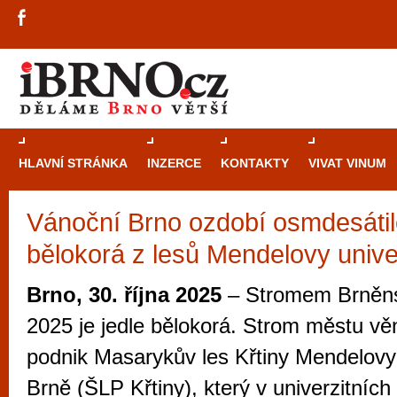
HLAVNÍ STRÁNKA
INZERCE
KONTAKTY
VIVAT VINUM
Vánoční Brno ozdobí osmdesátile
Průvodce
kasi
bělokorá z lesů Mendelovy unive
Brně: Od rulet
automaty
Brno, 30. října 2025
– Stromem Brněn
Brno je měs
2025 je jedle bělokorá. Strom městu věn
zajímavé p
podnik Masarykův les Křtiny Mendelovy 
restaurace, div
Brně (ŠLP Křtiny), který v univerzitních
Mimo jiné je ale také místem, kde si můžet