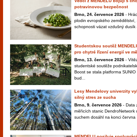
Vědci z MENDELU bojují s cho
potravinovou bezpečnost
Brno, 24. července 2026
- Hrác
plodin evropského zemědělství,
schopnosti vázat vzdušný dusík a
Studentskou soutěž MENDELU 
pro chytré řízení energií ve m
Brno, 13. července 2026
- Vítě
studentské soutěže podnikate
Boost se stala platforma SUNIO 
bud...
Lesy Mendelovy univerzity vy
silný stres ze sucha
Brno, 9. července 2026
- Data z
měřicích stanic DendroNetwork u
suchem dosáhl na konci června h
MENDELU posiluje spolupráci 