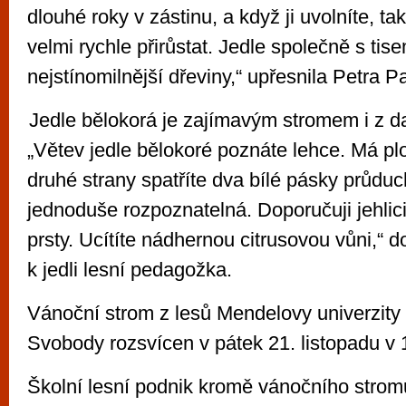
dlouhé roky v zástinu, a když ji uvolníte, t
velmi rychle přirůstat. Jedle společně s tis
nejstínomilnější dřeviny,“ upřesnila Petra 
Jedle bělokorá je zajímavým stromem i z d
„Větev jedle bělokoré poznáte lehce. Má plo
druhé strany spatříte dva bílé pásky průduc
jednoduše rozpoznatelná. Doporučuji jehli
prsty. Ucítíte nádhernou citrusovou vůni,“ d
k jedli lesní pedagožka.
Vánoční strom z lesů Mendelovy univerzity
Svobody rozsvícen v pátek 21. listopadu v 
Školní lesní podnik kromě vánočního strom