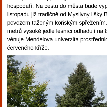
vyzkoušet různé kasinové hry. V neustál
hospodaří. Na cestu do města bude vy
metropoli naleznete širokou nabídku her o
listopadu již tradičně od Myslivny lišky
po moderní automaty jak pro pravidelné n
povozem taženým koňským spřežením. 
příležitostné hráče. V...
metrů vysoké jedle lesníci odhadují na 
věnuje Mendelova univerzita prostředn
červeného kříže.