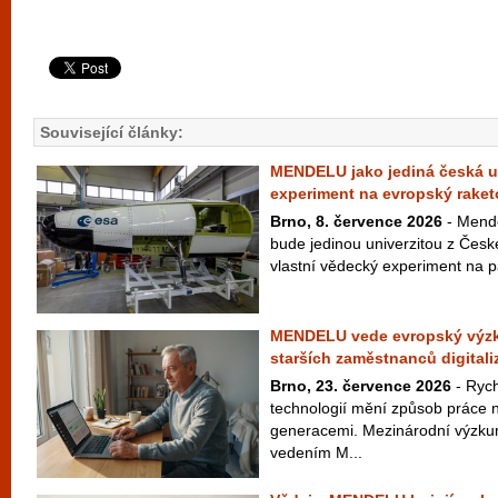
Související články:
MENDELU jako jediná česká un
experiment na evropský raket
Brno, 8. července 2026
- Mende
bude jedinou univerzitou z České
vlastní vědecký experiment na p
MENDELU vede evropský výzku
starších zaměstnanců digitali
Brno, 23. července 2026
- Rych
technologií mění způsob práce n
generacemi. Mezinárodní výzku
vedením M...