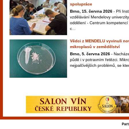
spolupráce
Brno, 15. června 2026
- Při Ins
vzdělávání Mendelovy univerzity
oddělení - Centrum kompetencí 
c...
Vědci z MENDELU vyvinuli n
mikroplasů v zemědělství
Brno, 5. června 2026
- Nacházej
půdě i v potravním řetězci. Mikr
nejpalčivějších problémů, se kter
Part