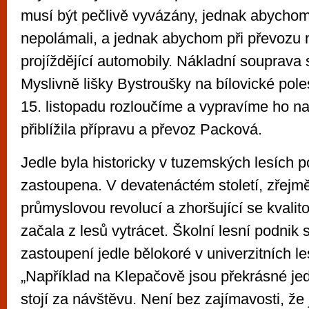
musí být pečlivě vyvázány, jednak abychom
nepolámali, a jednak abychom při převozu 
projíždějící automobily. Nákladní souprava
Myslivně lišky Bystroušky na bílovické pole
15. listopadu rozloučíme a vypravíme ho na
přiblížila přípravu a převoz Packová.
Jedle byla historicky v tuzemských lesích 
zastoupena. V devatenáctém století, zřejmě 
průmyslovou revolucí a zhoršující se kvalit
začala z lesů vytrácet. Školní lesní podnik 
zastoupení jedle bělokoré v univerzitních l
„Například na Klepačově jsou překrásné jed
stojí za návštěvu. Není bez zajímavosti, že 