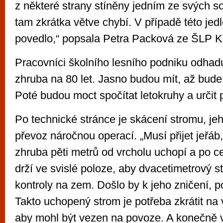
z některé strany stíněny jedním ze svých 
tam zkrátka větve chybí. V případě této jedl
povedlo,“ popsala Petra Packová ze ŠLP Kř
Pracovníci školního lesního podniku odhadu
zhruba na 80 let. Jasno budou mít, až bud
Poté budou moct spočítat letokruhy a určit 
Po technické stránce je skácení stromu, je
převoz náročnou operací. „Musí přijet jeřáb
zhruba pěti metrů od vrcholu uchopí a po c
drží ve svislé poloze, aby dvacetimetrový 
kontroly na zem. Došlo by k jeho zničení, p
Takto uchopený strom je potřeba zkrátit na
aby mohl být vezen na povoze. A konečně 