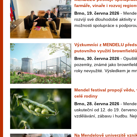
farmáře, vinaře i rozvoj regio
Brno, 19. června 2026
- Mendel
rozvíjí své dlouhodobé aktivity v
možnosti spolupráce s podporou 
Výzkumníci z MENDELU předst
putovního využití brownfield
Brno, 30. června 2026
- Opuště
pozemky, známé jako brownfieldy
roky nevyužité. Výsledkem je mn
Mendel festival propojí vědu,
celé rodiny
Brno, 28. června 2026
- Mendel 
uskuteční od 12. do 19. červenc
vzdělávání, zábavu i hudbu. Nej
Na Mendelově univerzitě vzni