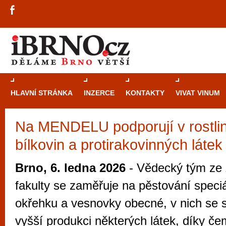
HLAVNÍ STRÁNKA
INZERCE
KONTAKTY
VIVAT VINUM
Na MENDELU podporují v rostli
Průvodce
kasi
bílkovin a protirakovinných látek
Brně: Od rulet
automaty
Brno, 6. ledna 2026
- Vědecký tým ze
Brno je měs
fakulty se zaměřuje na pěstování speciá
zajímavé p
okřehku a vesnovky obecné, v nich se s
restaurace, div
vyšší produkci některých látek, díky č
Mimo jiné je ale také místem, kde si můžet