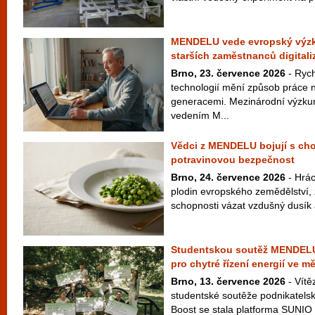
MENDELU vede evropský výzku
starších zaměstnanců digitali
Brno, 23. července 2026
- Rych
technologií mění způsob práce n
generacemi. Mezinárodní výzku
vedením M...
Vědci z MENDELU bojují s cho
potravinovou bezpečnost
Brno, 24. července 2026
- Hrác
plodin evropského zemědělství,
schopnosti vázat vzdušný dusík a
Studentskou soutěž MENDELU 
pro chytré řízení energií ve m
Brno, 13. července 2026
- Vítě
studentské soutěže podnikate
Boost se stala platforma SUNIO 