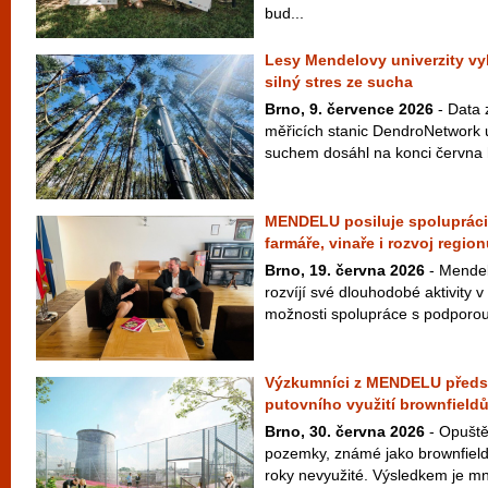
bud...
Lesy Mendelovy univerzity vy
silný stres ze sucha
Brno, 9. července 2026
- Data z
měřicích stanic DendroNetwork u
suchem dosáhl na konci června h
MENDELU posiluje spolupráci 
farmáře, vinaře i rozvoj regio
Brno, 19. června 2026
- Mendel
rozvíjí své dlouhodobé aktivity v
možnosti spolupráce s podporou 
Výzkumníci z MENDELU předst
putovního využití brownfield
Brno, 30. června 2026
- Opuště
pozemky, známé jako brownfieldy
roky nevyužité. Výsledkem je mn