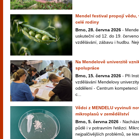
Mendel festival propojí vědu,
celé rodiny
Brno, 28. června 2026
- Mendel 
uskuteční od 12. do 19. červenc
vzdělávání, zábavu i hudbu. Nej
Na Mendelově univerzitě vzni
spolupráce
Brno, 15. června 2026
- Při Ins
vzdělávání Mendelovy univerzity
oddělení - Centrum kompetencí 
c...
Vědci z MENDELU vyvinuli n
mikroplasů v zemědělství
Brno, 5. června 2026
- Nacházej
půdě i v potravním řetězci. Mikr
nejpalčivějších problémů, se kter