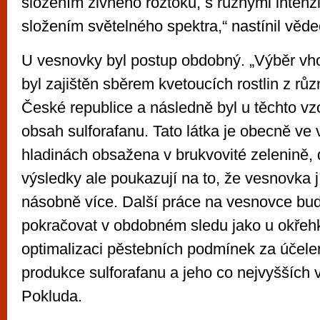
složením živného roztoku, s různými intenzi
složením světelného spektra,“ nastínil věde
U vesnovky byl postup obdobný. „Výběr v
byl zajištěn sběrem kvetoucích rostlin z růz
České republice a následně byl u těchto vz
obsah sulforafanu. Tato látka je obecně ve
hladinách obsažena v brukvovité zelenině,
výsledky ale poukazují na to, že vesnovka 
násobně více. Další práce na vesnovce bud
pokračovat v obdobném sledu jako u okřehk
optimalizaci pěstebních podmínek za účele
produkce sulforafanu a jeho co nejvyšších 
Pokluda.