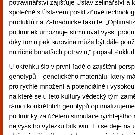
potravinářství zajišťuje Ústav zelinářství a k
společně s Ústavem posklizňové technolog
produktů na Zahradnické fakultě. „Optimali
podmínek umožňuje stimulovat vyšší produkc
díky tomu pak surovina může být dále použ
nutričně bohatších potravin,“ popsal Poklud
U okřehku šlo v první řadě o zajištění persp
genotypů – genetického materiálu, který m
pro rychlé množení a potenciálně i vysokou 
na které se u této kultury vědecký tým zam
rámci konkrétních genotypů optimalizujeme
podmínky za účelem stimulace rychlejšího 
nejvyššího výtěžku bílkovin. To se děje na 