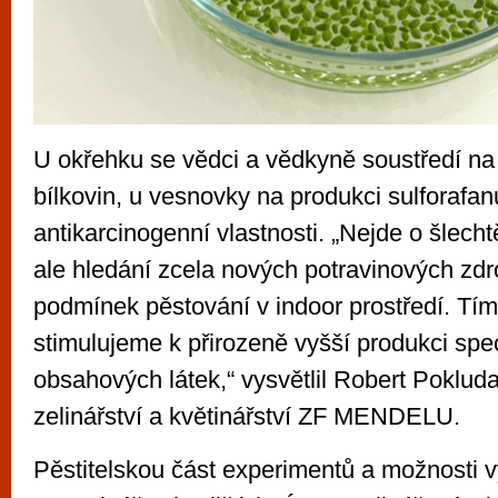
U okřehku se vědci a vědkyně soustředí n
bílkovin, u vesnovky na produkci sulforafan
antikarcinogenní vlastnosti. „Nejde o šlech
ale hledání zcela nových potravinových zdr
podmínek pěstování v indoor prostředí. Tím 
stimulujeme k přirozeně vyšší produkci spe
obsahových látek,“ vysvětlil Robert Poklud
zelinářství a květinářství ZF MENDELU.
Pěstitelskou část experimentů a možnosti vy