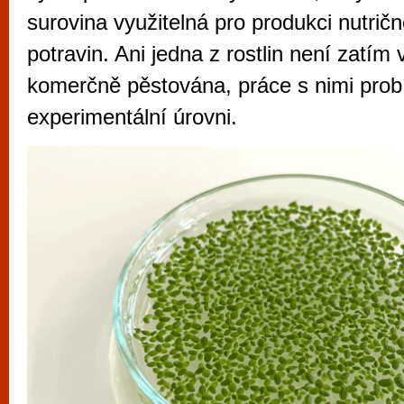
vyzkoušet různé kasinové hry. V neustál
surovina využitelná pro produkci nutrič
metropoli naleznete širokou nabídku her o
potravin. Ani jedna z rostlin není zatím
po moderní automaty jak pro pravidelné n
komerčně pěstována, práce s nimi prob
příležitostné hráče. V...
experimentální úrovni.