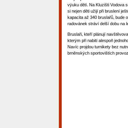
výuku dětí. Na Kluzišti Vodova 
si nejen děti užijí při bruslení j
kapacita až 340 bruslařů, bude o
radovánek stráví delší dobu na l
Bruslaři, kteří plánují navštěvova
kterým při nabití alespoň jednoh
Navíc projdou turnikety bez nutn
brněnských sportovištích pro