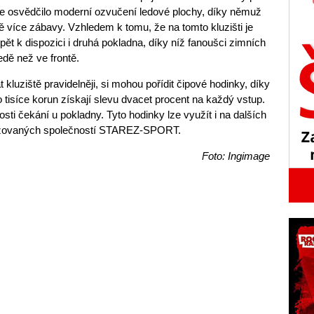
se osvědčilo moderní ozvučení ledové plochy, díky němuž
eště více zábavy. Vzhledem k tomu, že na tomto kluzišti je
pět k dispozici i druhá pokladna, díky níž fanoušci zimních
edě než ve frontě.
t kluziště pravidelněji, si mohou pořídit čipové hodinky, díky
o tisíce korun získají slevu dvacet procent na každý vstup.
osti čekání u pokladny. Tyto hodinky lze využít i na dalších
vozovaných společností STAREZ-SPORT.
Foto: Ingimage