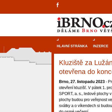
HLAVNÍ STRÁNKA
INZERCE
Kluziště za Lužá
otevřena do konc
Brno, 27. listopadu 2023
- P
otevření kluzišť. V pátek 1.
SPORT, a. s., ledové plochy v
plochy budou pro veřejnost ve
svátky a o víkendech si budou
návštěvníky, tak pro příležitostné h
do osmé večerní.