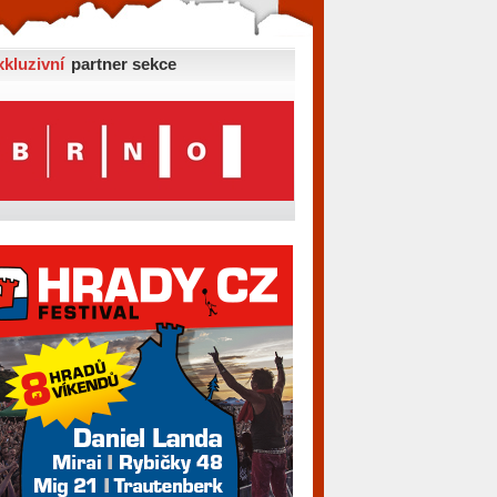
xkluzivní
partner sekce