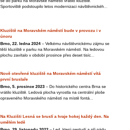
se do parku na Moravské náměstí vrátilo kluziště.
Sportoviště podstoupilo letos modernizaci návštěvnickéh...
Kluziště na Moravském náměstí bude v provozu i v
únoru
Brno, 22. ledna 2024
– Velkému návštěvnickému zájmu se
těší kluziště v parku na Moravském náměstí. Na ledovou
plochu zavítalo v období prosince přes deset tisíc...
Nově otevřené kluziště na Moravském náměstí vítá
první bruslaře
Brno, 5. prosince 2023
– Do historického centra Brna se
vrátilo kluziště. Ledová plocha vyrostla na centrální ploše
opraveného Moravského náměstí na místě fontá...
Na Kluzišti Lesná se bruslí a hraje hokej každý den. Na
umělém ledě
Brno, 29. listopadu 2022
– Led, který nestudí a při pádu