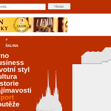
ŠALINA
rno
usiness
votní styl
ltura
storie
jímavosti
port
outěže