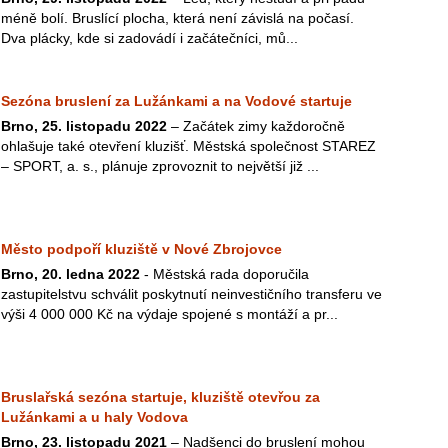
méně bolí. Bruslící plocha, která není závislá na počasí.
Dva plácky, kde si zadovádí i začátečníci, mů...
Sezóna bruslení za Lužánkami a na Vodové startuje
Brno, 25. listopadu 2022
– Začátek zimy každoročně
ohlašuje také otevření kluzišť. Městská společnost STAREZ
– SPORT, a. s., plánuje zprovoznit to největší již ...
Město podpoří kluziště v Nové Zbrojovce
Brno, 20. ledna 2022
- Městská rada doporučila
zastupitelstvu schválit poskytnutí neinvestičního transferu ve
výši 4 000 000 Kč na výdaje spojené s montáží a pr...
Bruslařská sezóna startuje, kluziště otevřou za
Lužánkami a u haly Vodova
Brno, 23. listopadu 2021
– Nadšenci do bruslení mohou