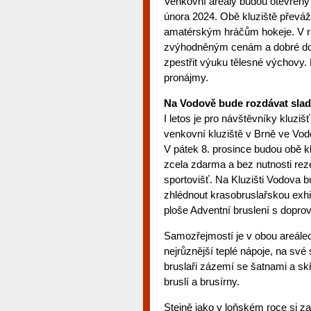
Venkovní areály budou otevřeny
února 2024. Obě kluziště převáž
amatérským hráčům hokeje. V rá
zvýhodněným cenám a dobré dos
zpestřit výuku tělesné výchovy. 
pronájmy.
Na Vodově bude rozdávat sladk
I letos je pro návštěvníky kluzi
venkovní kluziště v Brně ve Vodo
V pátek 8. prosince budou obě kl
zcela zdarma a bez nutnosti rez
sportovišť. Na Kluzišti Vodova
zhlédnout krasobruslařskou exhi
ploše Adventní bruslení s dop
Samozřejmostí je v obou areále
nejrůznější teplé nápoje, na své 
bruslaři zázemí se šatnami a sk
bruslí a brusírny.
Stejně jako v loňském roce si z