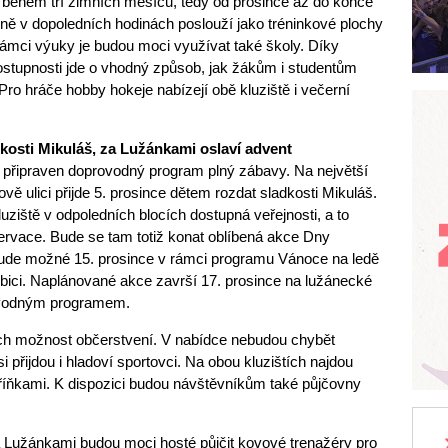
 během tří zimních měsíců, tedy od prosince až do konce
ně v dopoledních hodinách poslouží jako tréninkové plochy
mci výuky je budou moci využívat také školy. Díky
tupnosti jde o vhodný způsob, jak žákům i studentům
Pro hráče hobby hokeje nabízejí obě kluziště i večerní
osti Mikuláš, za Lužánkami oslaví advent
šť připraven doprovodný program plný zábavy. Na největší
vě ulici přijde 5. prosince dětem rozdat sladkosti Mikuláš.
uziště v odpoledních blocích dostupná veřejnosti, a to
ervace. Bude se tam totiž konat oblíbená akce Dny
 bude možné 15. prosince v rámci programu Vánoce na ledě
bici. Naplánované akce završí 17. prosince na lužánecké
rovodným programem.
ch možnost občerstvení. V nabídce nebudou chybět
si přijdou i hladoví sportovci. Na obou kluzištích najdou
říňkami. K dispozici budou návštěvníkům také půjčovny
a Lužánkami budou moci hosté půjčit kovové trenažéry pro