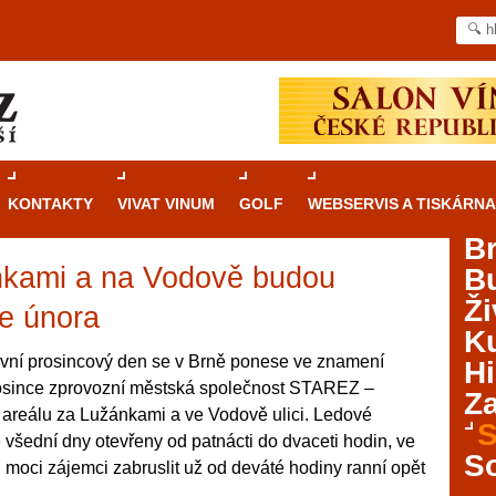
KONTAKTY
VIVAT VINUM
GOLF
WEBSERVIS A TISKÁRNA
B
nkami a na Vodově budou
B
Průvodce
kasinovými hrami v Brně: Od
Ži
rulety po video automaty
e února
Ku
Brno je městem známým pro zajímavé památky, skvělé
rvní prosincový den se v Brně ponese ve znamení
Hi
restaurace, divadla a univerzity. Mimo jiné je ale také
 prosince zprovozní městská společnost STAREZ –
Za
místem, kde si můžete legálně a bezpečně vyzkoušet
 areálu za Lužánkami a ve Vodově ulici. Ledové
různé kasinové hry. V neustále kvetoucí moravské
S
 všední dny otevřeny od patnácti do dvaceti hodin, ve
metropoli naleznete širokou nabídku her od klasické
S
 moci zájemci zabruslit už od deváté hodiny ranní opět
rulety až po moderní automaty jak pro pravidelné
ráče. V...