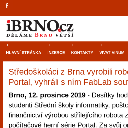
HLAVNÍ STRÁNKA
INZERCE
KONTAKTY
VIVAT VINUM
Středoškoláci z Brna vyrobili rob
Průvodce
kasi
Portal, vyhráli s ním FabLab sou
Brně: Od rulet
automaty
Brno, 12. prosince 2019
- Desítky hodi
Brno je měs
studenti Střední školy informatiky, pošto
zajímavé p
finančnictví výrobou střílejícího robota
restaurace, div
počítačové herní série Portal. Za svůj o
Mimo jiné je ale také místem, kde si můžet