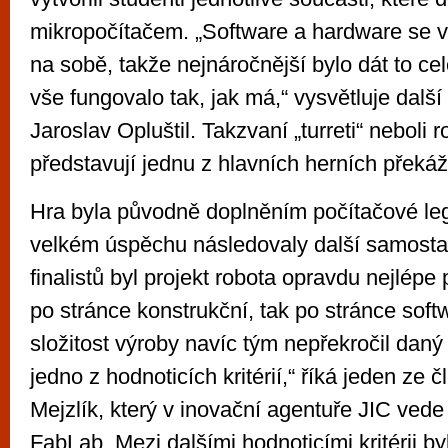
mikropočítačem. „Software a hardware se v
na sobě, takže nejnáročnější bylo dát to c
vše fungovalo tak, jak má,“ vysvětluje další
Jaroslav Opluštil. Takzvaní „turreti“ neboli ro
představují jednu z hlavních herních překáže
Hra byla původně doplněním počítačové leg
velkém úspěchu následovaly další samostat
finalistů byl projekt robota opravdu nejlépe
po stránce konstrukční, tak po stránce soft
složitost výroby navíc tým nepřekročil daný
jedno z hodnoticích kritérií,“ říká jeden ze
Mejzlík, který v inovační agentuře JIC vede d
FabLab. Mezi dalšími hodnoticími kritérii b