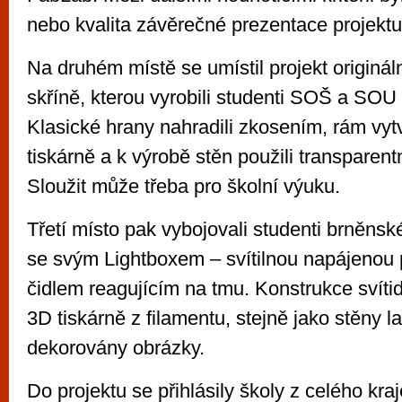
nebo kvalita závěrečné prezentace projektu
Na druhém místě se umístil projekt originál
skříně, kterou vyrobili studenti SOŠ a SO
Klasické hrany nahradili zkosením, rám vytv
tiskárně a k výrobě stěn použili transparentn
Sloužit může třeba pro školní výuku.
Třetí místo pak vybojovali studenti brněn
se svým Lightboxem – svítilnou napájenou
čidlem reagujícím na tmu. Konstrukce svíti
3D tiskárně z filamentu, stejně jako stěny l
dekorovány obrázky.
Do projektu se přihlásily školy z celého kra