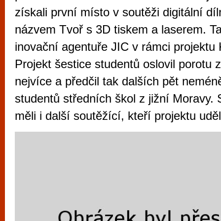
vyzkoušet různé kasinové hry. V neustál
získali první místo v soutěži digitální d
metropoli naleznete širokou nabídku her o
názvem Tvoř s 3D tiskem a laserem. Ta
po moderní automaty jak pro pravidelné n
inovační agentuře JIC v rámci projekt
příležitostné hráče. V...
Projekt šestice studentů oslovil porotu z
nejvíce a předčil tak dalších pět neméně
studentů středních škol z jižní Moravy.
měli i další soutěžící, kteří projektu uděl