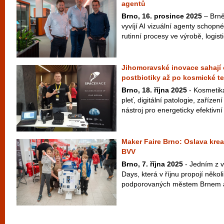
agentů
Brno, 16. prosince 2025
– Brněn
vyvíjí AI vizuální agenty schopné
rutinní procesy ve výrobě, logisti
Jihomoravské inovace sahají 
postbiotiky až po kosmické t
Brno, 18. října 2025
- Kosmetika 
pleť, digitální patologie, zaříze
nástroj pro energeticky efektivní
Maker Faire Brno: Oslava kreat
BVV
Brno, 7. října 2025
- Jedním z v
Days, která v říjnu propojí někol
podporovaných městem Brnem a