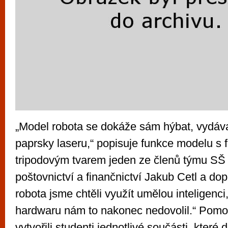
„Model robota se dokáže sám hýbat, vydáva
paprsky laseru,“ popisuje funkce modelu s f
tripodovým tvarem jeden ze členů týmu SŠ 
poštovnictví a finančnictví Jakub Cetl a dop
robota jsme chtěli využít umělou inteligenci
hardwaru nám to nakonec nedovolil.“ Pomo
vytvořili studenti jednotlivé součásti, které d