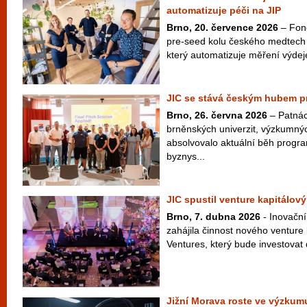
automatizuje péči na JIP
Brno, 20. července 2026
– Fond
pre-seed kolu českého medtech
který automatizuje měření výdej
JIC se stává českým hubem pr
Brno, 26. června 2026
– Patnác
brněnských univerzit, výzkumný
absolvovalo aktuální běh progr
byznys...
JIC spustil venture kapitálový
Brno, 7. dubna 2026
- Inovační
zahájila činnost nového venture
Ventures, který bude investovat 
Jižní Morava roste ve výzkumu