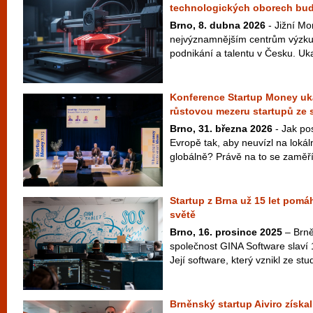
technologických oborech bu
Brno, 8. dubna 2026
- Jižní Mo
nejvýznamnějším centrům výzku
podnikání a talentu v Česku. Uka
Konference Startup Money uká
růstovou mezeru startupů ze 
Brno, 31. března 2026
- Jak pos
Evropě tak, aby neuvízl na lokál
globálně? Právě na to se zaměří 
Startup z Brna už 15 let pomá
světě
Brno, 16. prosince 2025
– Brně
společnost GINA Software slaví 
Její software, který vznikl ze st
Brněnský startup Aiviro získal 