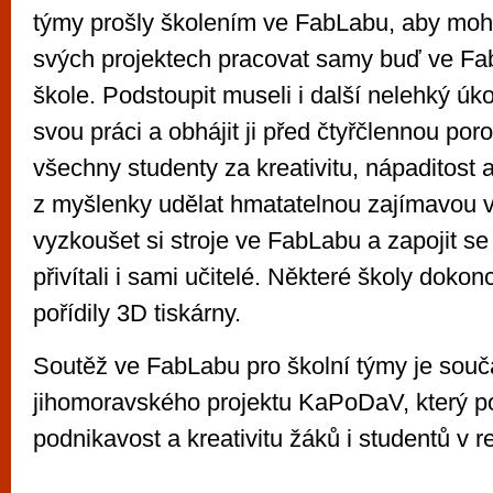
týmy prošly školením ve FabLabu, aby mohl
svých projektech pracovat samy buď ve F
škole. Podstoupit museli i další nelehký úk
svou práci a obhájit ji před čtyřčlennou por
všechny studenty za kreativitu, nápaditost a
z myšlenky udělat hmatatelnou zajímavou 
vyzkoušet si stroje ve FabLabu a zapojit s
přivítali i sami učitelé. Některé školy dok
pořídily 3D tiskárny.
Soutěž ve FabLabu pro školní týmy je souč
jihomoravského projektu KaPoDaV, který p
podnikavost a kreativitu žáků i studentů v r