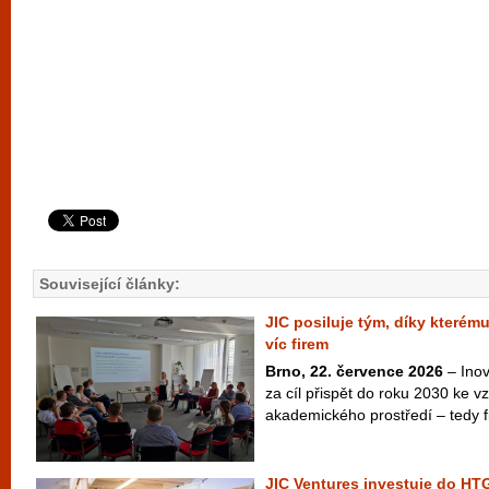
Související články:
JIC posiluje tým, díky kterém
víc firem
Brno, 22. července 2026
– Inov
za cíl přispět do roku 2030 ke vzn
akademického prostředí – tedy fi
JIC Ventures investuje do HTG