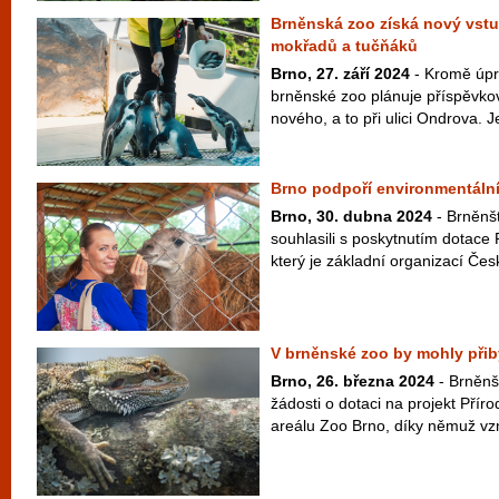
Brněnská zoo získá nový vstup
mokřadů a tučňáků
Brno, 27. září 2024
- Kromě úpr
brněnské zoo plánuje příspěvko
nového, a to při ulici Ondrova. J
Brno podpoří environmentální
Brno, 30. dubna 2024
- Brněnšt
souhlasili s poskytnutím dotac
který je základní organizací Čes
V brněnské zoo by mohly přib
Brno, 26. března 2024
- Brněnš
žádosti o dotaci na projekt Příro
areálu Zoo Brno, díky němuž vz