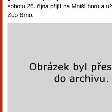
vyzkoušet různé kasinové hry. V neustál
sobotu 26. října přijít na Mniší horu a u
metropoli naleznete širokou nabídku her o
Zoo Brno.
po moderní automaty jak pro pravidelné n
příležitostné hráče. V...