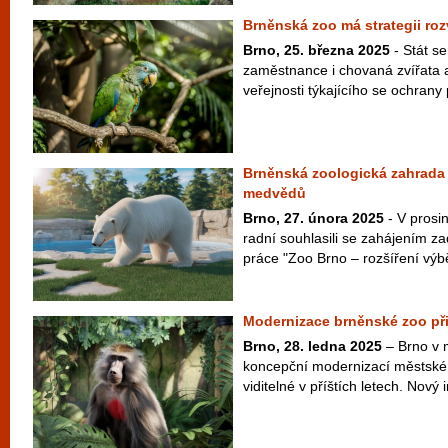
Brněnská zoo má strategii roz
Brno, 25. března 2025
- Stát s
zaměstnance i chovaná zvířata a
veřejnosti týkajícího se ochrany 
Brněnská zoologická zahrada 
medvědů
Brno, 27. února 2025
- V prosin
radní souhlasili se zahájením z
práce "Zoo Brno – rozšíření výbě
Modernizace brněnské zoo při
Brno, 28. ledna 2025
– Brno v 
koncepční modernizací městské 
viditelné v příštích letech. Nový i