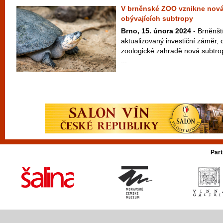
V brněnské ZOO vznikne nová
obývajících subtropy
Brno, 15. února 2024
- Brněnští
aktualizovaný investiční záměr, 
zoologické zahradě nová subtro
...
Part