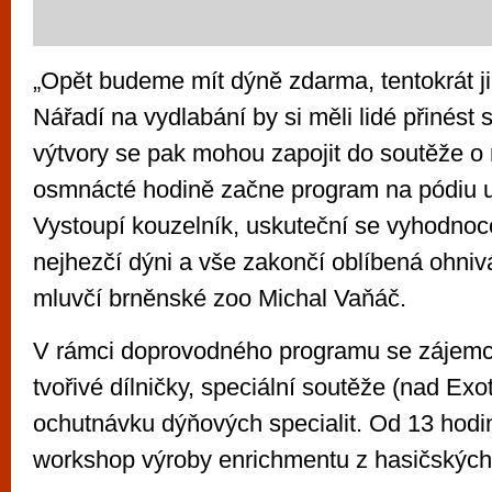
„Opět budeme mít dýně zdarma, tentokrát j
Nářadí na vydlabání by si měli lidé přinést
výtvory se pak mohou zapojit do soutěže o 
osmnácté hodině začne program na pódiu u
Vystoupí kouzelník, uskuteční se vyhodnoc
nejhezčí dýni a vše zakončí oblíbená ohniv
mluvčí brněnské zoo Michal Vaňáč.
V rámci doprovodného programu se zájemci
tvořivé dílničky, speciální soutěže (nad Ex
ochutnávku dýňových specialit. Od 13 hodi
workshop výroby enrichmentu z hasičských