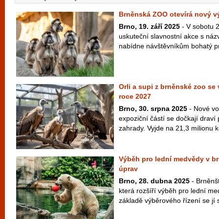
Brněnská ZOO otevírá nový v
Brno, 19. září 2025
- V sobotu 2
uskuteční slavnostní akce s názv
nabídne návštěvníkům bohatý pr
Orli a supi z brněnské zoo se 
roce 2027
Brno, 30. srpna 2025
- Nové vo
expoziční částí se dočkají draví
zahrady. Vyjde na 21,3 milionu k
Výběh pro lední medvědy v b
úprav
Brno, 28. dubna 2025
- Brněnšt
která rozšíří výběh pro lední m
základě výběrového řízení se jí 