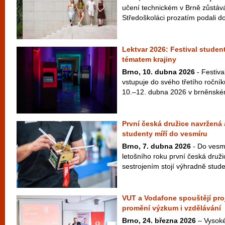
učení technickém v Brně zůstává
Středoškoláci prozatím podali do
Lektvar 2026: Festival studen
tématem krajiny
Brno, 10. dubna 2026
- Festiva
vstupuje do svého třetího ročníku
10.–12. dubna 2026 v brněnském
První česká družice navržená
studenty míří do vesmíru
Brno, 7. dubna 2026
- Do vesmí
letošního roku první česká druž
sestrojením stojí výhradně studen
VUT a Vodafone spouštějí pro
promění výzkum i vzdělávání
Brno, 24. března 2026
– Vysoké