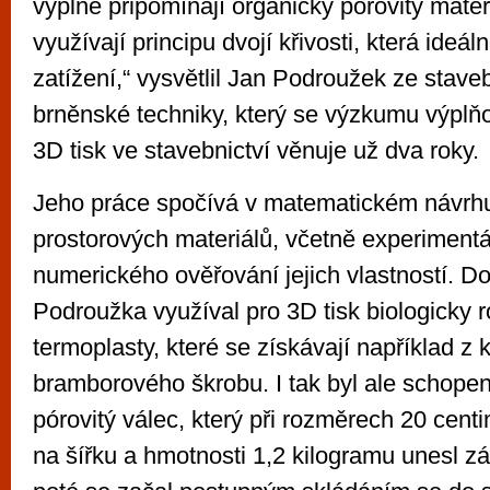
výplně připomínají organický pórovitý mater
využívají principu dvojí křivosti, která ideál
zatížení,“ vysvětlil Jan Podroužek ze staveb
brněnské techniky, který se výzkumu výplňo
3D tisk ve stavebnictví věnuje už dva roky.
Jeho práce spočívá v matematickém návrhu
prostorových materiálů, včetně experimentá
numerického ověřování jejich vlastností. 
Podroužka využíval pro 3D tisk biologicky r
termoplasty, které se získávají například z 
bramborového škrobu. I tak byl ale schopen
pórovitý válec, který při rozměrech 20 centi
na šířku a hmotnosti 1,2 kilogramu unesl zát