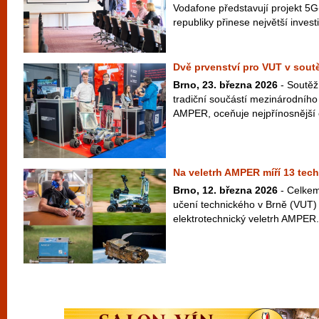
Vodafone představují projekt 5
republiky přinese největší investic
Dvě prvenství pro VUT v sou
Brno, 23. března 2026
- Soutěž
tradiční součástí mezinárodního
AMPER, oceňuje nejpřínosnější e
Na veletrh AMPER míří 13 tech
Brno, 12. března 2026
- Celkem
učení technického v Brně (VUT) 
elektrotechnický veletrh AMPER. 