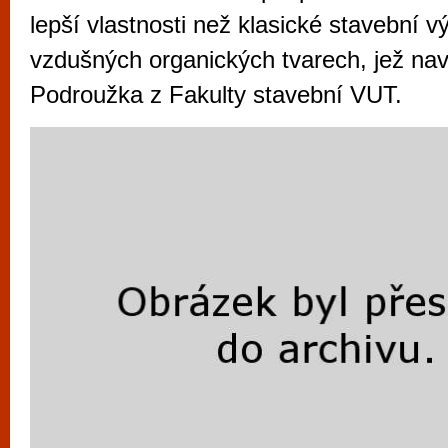
vyzkoušet různé kasinové hry. V neustál
lepší vlastnosti než klasické stavební v
metropoli naleznete širokou nabídku her o
vzdušných organických tvarech, jež na
po moderní automaty jak pro pravidelné n
Podroužka z Fakulty stavební VUT.
příležitostné hráče. V...