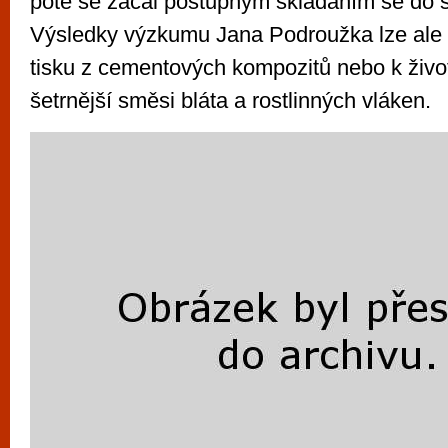
poté se začal postupným skládáním se do 
Výsledky výzkumu Jana Podroužka lze ale ob
tisku z cementových kompozitů nebo k živo
šetrnější směsi bláta a rostlinných vláken.