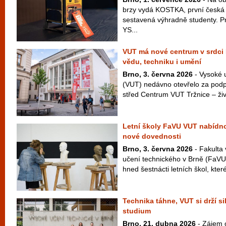
brzy vydá KOSTKA, první česká 
sestavená výhradně studenty. P
YS...
VUT má nové centrum v srdci B
vědu, techniku i umění
Brno, 3. června 2026
- Vysoké 
(VUT) nedávno otevřelo za podp
střed Centrum VUT Tržnice – živý
Letní školy FaVU VUT nabídno
nové dovednosti
Brno, 3. června 2026
- Fakulta
učení technického v Brně (FaVU V
hned šestnácti letních škol, které
Technika táhne, VUT si drží s
studium
Brno, 21. dubna 2026
- Zájem 