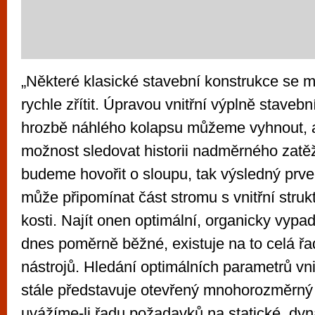
„Některé klasické stavební konstrukce se
rychle zřítit. Úpravou vnitřní výplně staveb
hrozbě náhlého kolapsu můžeme vyhnout, 
možnost sledovat historii nadměrného zatě
budeme hovořit o sloupu, tak výsledný prv
může připomínat část stromu s vnitřní stru
kosti. Najít onen optimální, organicky vypada
dnes poměrně běžné, existuje na to celá ř
nástrojů. Hledání optimálních parametrů vnit
stále představuje otevřený mnohorozměrný
uvážíme-li řadu požadavků na statické, dyn