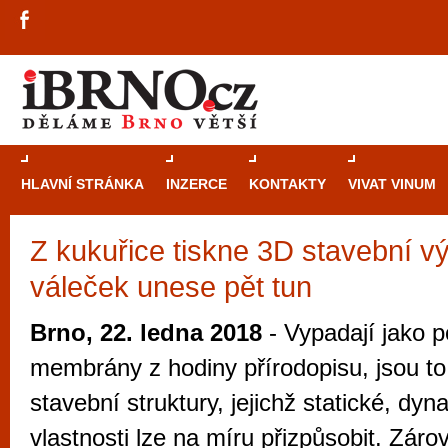
HLAVNÍ STRÁNKA
INZERCE
KONTAKTY
VIVAT VINUM
Z kukuřice tiskne 3D stavební vý
Průvodce
kasi
váleček unese pět tun
Brně: Od rulet
automaty
Brno, 22. ledna 2018
- Vypadají jako p
Brno je měs
membrány z hodiny přírodopisu, jsou to
zajímavé p
stavební struktury, jejichž statické, dyn
restaurace, div
vlastnosti lze na míru přizpůsobit. Zár
Mimo jiné je ale také místem, kde si můžet